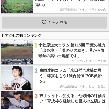
違い」
廣岡達朗連載「やれ」と言える信念
もっと見る
アクセス数ランキング
1
小笠原道大コラム 第115回 千葉の魅力
「出身地・千葉の話の続き。昔から野
球熱の高い土地柄です」
ガッツのフルスイング主義
2
廣岡達朗コラム「米田哲也逮捕に思
う。球宴をもう1試合開催でOB救済
を」
廣岡達朗連載「やれ」と言える信念
3
投手タイトル狙える 他球団の評価高
い「育成枠を経験した巨人の左腕」は