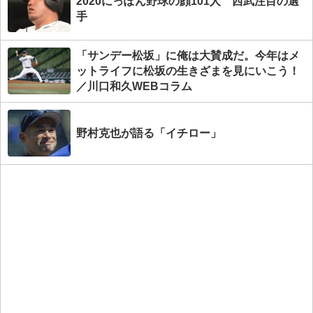
2020にっぽん野球の顔101人 西武注目の選
手
「サンデー松坂」に俺は大賛成だ。今年はメ
ットライフに松坂の生きざまを見にいこう！
／川口和久WEBコラム
野村克也が語る「イチロー」