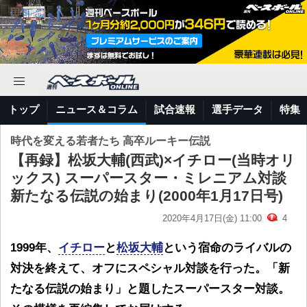
トップ
ニュース＆コラム
試合速報
選手データ
特集
時代を変える若者たち 高卒ルーキー伝説
【再録】松坂大輔(西武)×イチロー(当時オリ
ックス) スーパースター・ミレニアム対談
新たなる伝説の始まり(2000年1月17日号)
2020年4月17日(金) 11:00
4
1999年、
イチロー
と
松坂大輔
という宿命のライバルの
対決を終えて、オフにスペシャル対談を行った。「新
たなる伝説の始まり」と題したスーパースター対談。