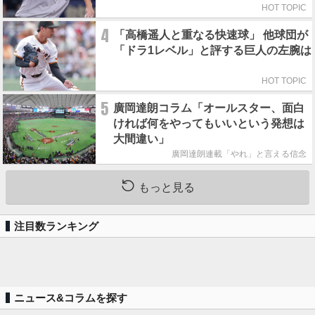
HOT TOPIC
4
「高橋遥人と重なる快速球」 他球団が
「ドラ1レベル」と評する巨人の左腕は
HOT TOPIC
5
廣岡達朗コラム「オールスター、面白
ければ何をやってもいいという発想は
大間違い」
廣岡達朗連載「やれ」と言える信念
もっと見る
注目数ランキング
ニュース&コラムを探す