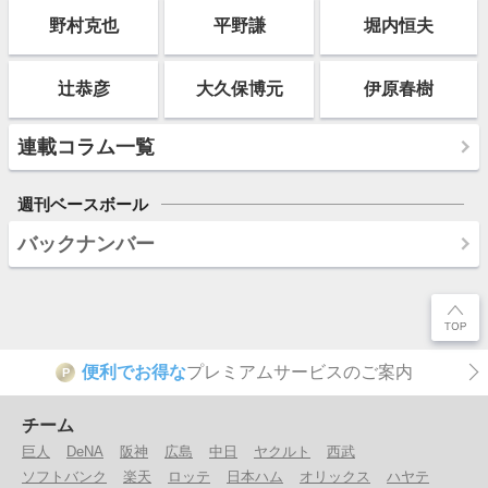
野村克也
平野謙
堀内恒夫
辻恭彦
大久保博元
伊原春樹
連載コラム一覧
週刊ベースボール
バックナンバー
便利でお得な
プレミアムサービスのご案内
P
チーム
巨人
DeNA
阪神
広島
中日
ヤクルト
西武
ソフトバンク
楽天
ロッテ
日本ハム
オリックス
ハヤテ