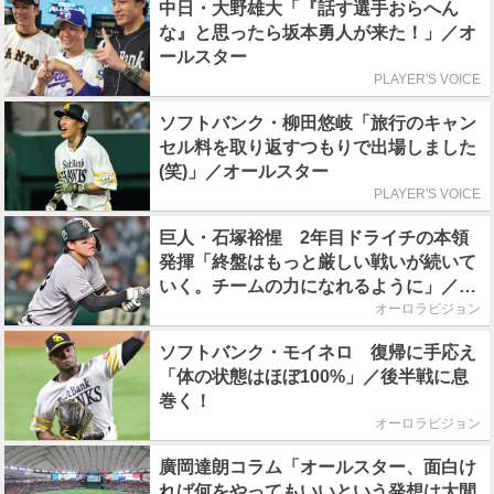
中日・大野雄大「『話す選手おらへん
な』と思ったら坂本勇人が来た！」／オ
ールスター
PLAYER'S VOICE
ソフトバンク・柳田悠岐「旅行のキャン
セル料を取り返すつもりで出場しました
(笑)」／オールスター
PLAYER'S VOICE
巨人・石塚裕惺 2年目ドライチの本領
発揮「終盤はもっと厳しい戦いが続いて
いく。チームの力になれるように」／後
半戦に息巻く！
オーロラビジョン
ソフトバンク・モイネロ 復帰に手応え
「体の状態はほぼ100%」／後半戦に息
巻く！
オーロラビジョン
廣岡達朗コラム「オールスター、面白け
れば何をやってもいいという発想は大間