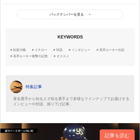
「大切にしているのは野
球を始めたときの、楽し
バックナンバーを見る
いという気持ち」
KEYWORDS
松坂大輔
イチロー
対談
インタビュー
高卒ルーキー伝説
高卒ルーキー衝撃の記憶
オススメ
特集記事
著名選手から知る人ぞ知る選手まで多様なラインナップでお届けする
インビューや対談、掘り下げ記事。
記事を読む