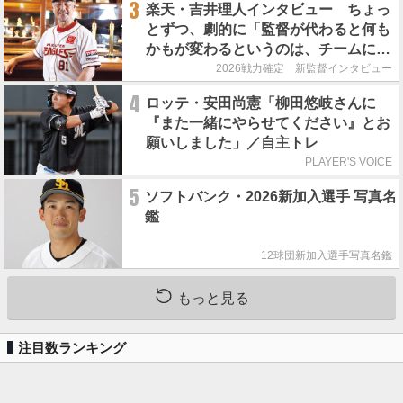
3
楽天・吉井理人インタビュー ちょっ
とずつ、劇的に「監督が代わると何も
かもが変わるというのは、チームにと
って良くないことなんです」
2026戦力確定 新監督インタビュー
4
ロッテ・安田尚憲「柳田悠岐さんに
『また一緒にやらせてください』とお
願いしました」／自主トレ
PLAYER'S VOICE
5
ソフトバンク・2026新加入選手 写真名
鑑
12球団新加入選手写真名鑑
もっと見る
注目数ランキング