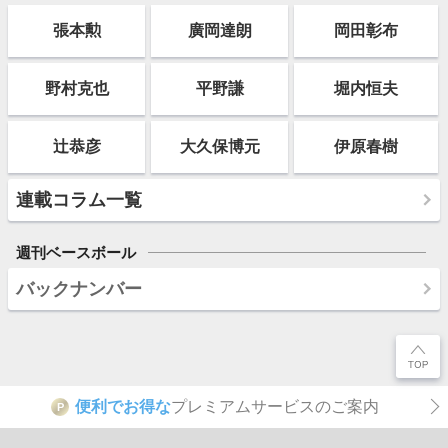
張本勲
廣岡達朗
岡田彰布
野村克也
平野謙
堀内恒夫
辻恭彦
大久保博元
伊原春樹
連載コラム一覧
週刊ベースボール
バックナンバー
便利でお得な
プレミアムサービスのご案内
P