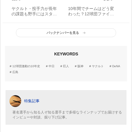
ヤクルト・投手力が長年
10年間でチームはどう変
の課題も野手にはスター
わった？12球団ファイル
続々／12球団激闘の10年
2010-2019【パ・リーグ
史
編】
バックナンバーを見る
KEYWORDS
12球団激動の10年史
中日
巨人
阪神
ヤクルト
DeNA
広島
特集記事
著名選手から知る人ぞ知る選手まで多様なラインナップでお届けする
インビューや対談、掘り下げ記事。