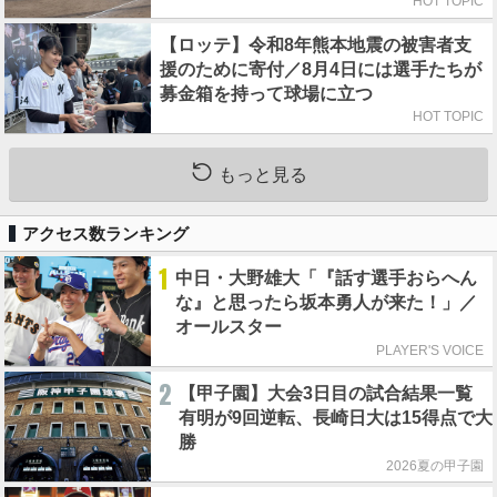
HOT TOPIC
【ロッテ】令和8年熊本地震の被害者支
援のために寄付／8月4日には選手たちが
募金箱を持って球場に立つ
HOT TOPIC
もっと見る
アクセス数ランキング
1
中日・大野雄大「『話す選手おらへん
な』と思ったら坂本勇人が来た！」／
オールスター
PLAYER'S VOICE
2
【甲子園】大会3日目の試合結果一覧
有明が9回逆転、長崎日大は15得点で大
勝
2026夏の甲子園