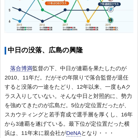
中日の没落、広島の興隆
落合博満
監督の下、中日が連覇を果たしたのが
2010、11年だ。だがその年限りで落合監督が退任
すると没落の一途をたどり、12年以来、一度もAク
ラス入りしていない。そんな中日と対照的に、勢力
を強めてきたのが広島だ。5位が定位置だったが、
スカウティングと若手育成で選手層を厚くし、16年
から3連覇を遂げている。最下位が定位置だった横
浜は、11年末に親会社が
DeNA
となり・・・