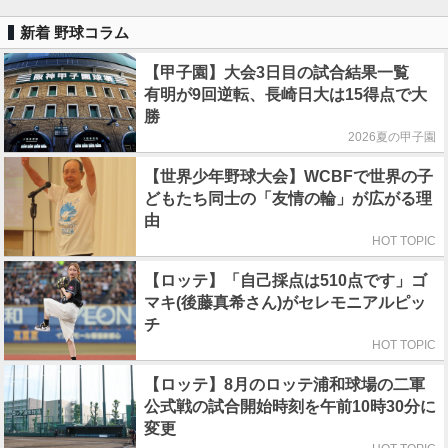
新着 野球コラム
【甲子園】大会3日目の試合結果一覧
有明が9回逆転、長崎日大は15得点で大
勝
2026夏の甲子園
【世界少年野球大会】WCBFで世界の子
どもたち同士の「友情の輪」が広がる理
由
HOT TOPIC
【ロッテ】「自己採点は510点です」ゴ
マキ(後藤真希さん)がセレモニアルピッ
チ
HOT TOPIC
【ロッテ】8月のロッテ浦和球場の二軍
公式戦の試合開始時刻を午前10時30分に
変更