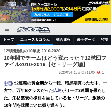
トップ
ニュース＆コラム
試合速報
選手データ
特集
12球団激動の10年史 2010-2020
10年間でチームはどう変わった？12球団フ
ァイル2010-2019【セ・リーグ編】
2020年5月15日(金) 11:00
1
中日
は2連覇の黄金期から一転、暗黒期真っただ中。一
方で、万年Bクラスだった
広島
がリーグ3連覇を果たし
た。栄枯盛衰の様相を呈しているセ・リーグ。激動の
10年間を球団ごとに振り返ろう。