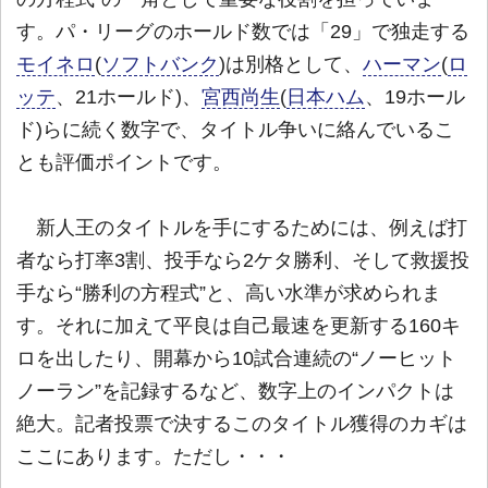
す。パ・リーグのホールド数では「29」で独走する
モイネロ
(
ソフトバンク
)は別格として、
ハーマン
(
ロ
ッテ
、21ホールド)、
宮西尚生
(
日本ハム
、19ホール
ド)らに続く数字で、タイトル争いに絡んでいるこ
とも評価ポイントです。
新人王のタイトルを手にするためには、例えば打
者なら打率3割、投手なら2ケタ勝利、そして救援投
手なら“勝利の方程式”と、高い水準が求められま
す。それに加えて平良は自己最速を更新する160キ
ロを出したり、開幕から10試合連続の“ノーヒット
ノーラン”を記録するなど、数字上のインパクトは
絶大。記者投票で決するこのタイトル獲得のカギは
ここにあります。ただし・・・