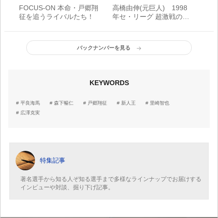
FOCUS-ON 本命・戸郷翔
高橋由伸(元巨人) 1998
征を追うライバルたち！
年セ・リーグ 超激戦の新
人王レースと1年目を語る
バックナンバーを見る
KEYWORDS
平良海馬
森下暢仁
戸郷翔征
新人王
里崎智也
広澤克実
特集記事
著名選手から知る人ぞ知る選手まで多様なラインナップでお届けする
インビューや対談、掘り下げ記事。