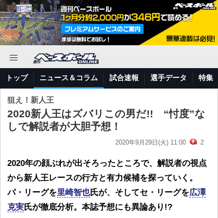
トップ
ニュース＆コラム
試合速報
選手データ
特集
狙え！新人王
2020新人王はズバリこの男だ!! “忖度”な
しで解説者が大胆予想！
2020年9月29日(火) 11:00
2
2020年の顔ぶれが出そろったところで、解説者の視点
から新人王レースの行方と有力候補を探っていく。
パ・リーグを
里崎智也
氏が、そしてセ・リーグを
広澤
克実
氏が徹底分析。本誌予想にも異論あり!?