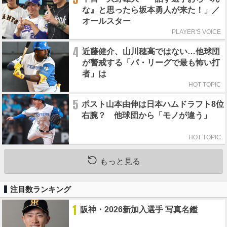
な』と思ったら坂本勇人が来た！」／
オールスター
PLAYER'S VOICE
4
近藤健介、山川穂高ではない…他球団
が警戒する「パ・リーグで最も怖い打
者」は
HOT TOPIC
5
ポスト山本由伸は日本ハムドラフト8位
右腕？ 他球団から「モノが違う」
HOT TOPIC
もっと見る
注目数ランキング
1
阪神・2026新加入選手 写真名鑑