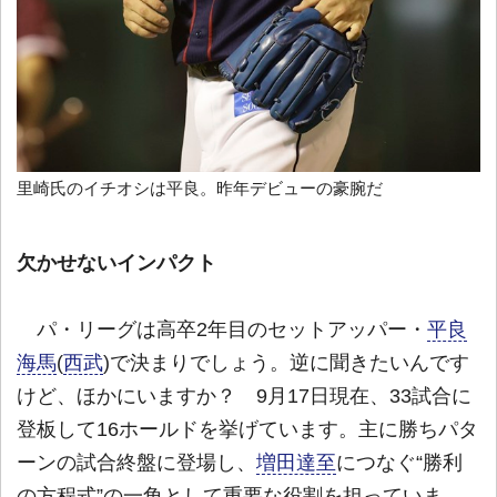
里崎氏のイチオシは平良。昨年デビューの豪腕だ
欠かせないインパクト
パ・リーグは高卒2年目のセットアッパー・
平良
海馬
(
西武
)で決まりでしょう。逆に聞きたいんです
けど、ほかにいますか？ 9月17日現在、33試合に
登板して16ホールドを挙げています。主に勝ちパタ
ーンの試合終盤に登場し、
増田達至
につなぐ“勝利
の方程式”の一角として重要な役割を担っていま