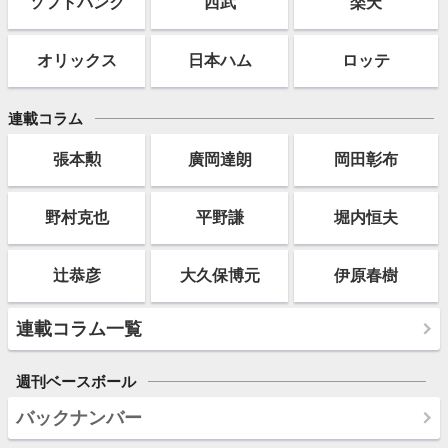
ソフト
バンク
西武
楽天
オリックス
日本ハム
ロッテ
連載コラム
張本勲
廣岡達朗
岡田彰布
野村克也
平野謙
堀内恒夫
辻恭彦
大久保博元
伊原春樹
連載コラム一覧
週刊ベースボール
バックナンバー