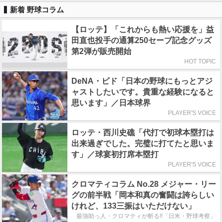
新着 野球コラム
【ロッテ】「これからも熱い応援を」益
田直也投手の通算250セーブ記念グッズ
第2弾が販売開始
HOT TOPIC
DeNA・ビド「日本の野球にもっとアジ
ャストしたいです。貴重な経験になると
思います」／日本球界
PLAYER'S VOICE
ロッテ・西川史礁「代打で初球本塁打は
出来過ぎでした。完璧に打てたと思いま
す」／球宴初打席本塁打
PLAYER'S VOICE
クロマティコラム No.28 メジャー・リー
グの前半戦「岡本和真の奮闘は誇らしい
けれど、133三振はいただけない」
最強助っ人・クロマティが斬る!!「日米・野球考察」