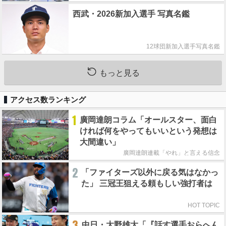
西武・2026新加入選手 写真名鑑
12球団新加入選手写真名鑑
もっと見る
アクセス数ランキング
1
廣岡達朗コラム「オールスター、面白
ければ何をやってもいいという発想は
大間違い」
廣岡達朗連載「やれ」と言える信念
2
「ファイターズ以外に戻る気はなかっ
た」 三冠王狙える頼もしい強打者は
HOT TOPIC
3
中日・大野雄大「『話す選手おらへん