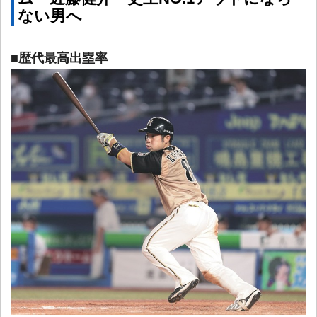
ない男へ
■歴代最高出塁率