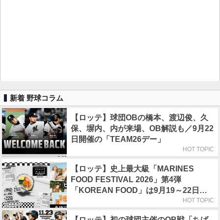
新着 野球コラム
【ロッテ】球団OBの橋本、渡辺俊、久
保、塀内、内が来場、OB解説も／9月22
日開催の「TEAM26デー」
HOT TOPIC
【ロッテ】史上最大級「MARINES
FOOD FESTIVAL 2026」第4弾
「KOREAN FOOD」は9月19～22日／
初日はビール半額デー
HOT TOPIC
【ロッテ】初の球団主催のOB戦「ちば