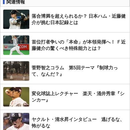
関連情報
落合博満を超えられるか？ 日本ハム・近藤健
介が挑む日本記録とは
首位打者争いの「本命」が本領発揮へ！ Ｆ近
藤健介の驚くべき特殊能力とは？
菅野智之コラム 第5回テーマ『制球力っ
て、なんだ？』
変化球誌上レクチャー 楽天・涌井秀章『シ
ンカー』
ヤクルト・清水昇インタビュー 逃げるな、
怖がるな