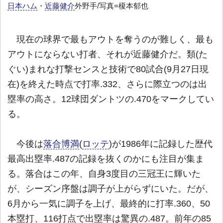
日本ハム
・
近藤健介
外野手/写真=榎本郁也
現在の球界で最もアウトを奪うのが難しく、最も
アウトにならない打者、それが近藤健介だ。類(た
ぐい)まれな打撃センスと技術で80試合(9月27日現
在)を終えた時点で打率.332、さらに際立つのは出
塁率の高さ。12球団ダントツの.470をマークしてい
る。
今後は
落合博満
(
ロッテ
)が1986年に記録した歴代
最高出塁率.487の記録を抜くのかにも注目が集ま
る。落合はこの年、自身3度目の三冠王に輝いた
が、シーズン序盤は調子が上がらずにいた。だが、
6月から一気に調子を上げ、最終的に打率.360、50
本塁打、116打点で出塁率は驚異の.487。前年の85