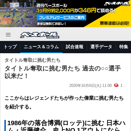
トップ
ニュース＆コラム
試合速報
選手データ
特集
タイトル奪取に挑む男たち
タイトル奪取に挑む男たち 過去の○○選手
以来だ！
2020年10月6日(火) 11:00
1
ここからはレジェンドたちが作った偉業に挑む男たち
を紹介する。
1986年の落合博満(ロッテ)に挑む 日本ハ
ム・近藤健介 史上NO.1アウトになら