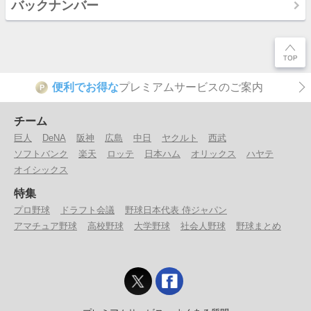
バックナンバー
便利でお得な
プレミアムサービスのご案内
P
チーム
巨人
DeNA
阪神
広島
中日
ヤクルト
西武
ソフトバンク
楽天
ロッテ
日本ハム
オリックス
ハヤテ
オイシックス
特集
プロ野球
ドラフト会議
野球日本代表 侍ジャパン
アマチュア野球
高校野球
大学野球
社会人野球
野球まとめ