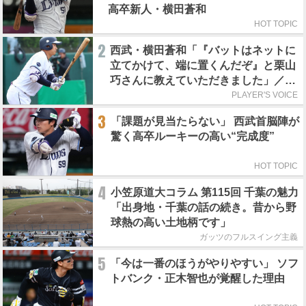
高卒新人・横田蒼和
HOT TOPIC
2
西武・横田蒼和「『バットはネットに
立てかけて、端に置くんだぞ』と栗山
巧さんに教えていただきました」／憧
れの人からの金言
PLAYER'S VOICE
3
「課題が見当たらない」 西武首脳陣が
驚く高卒ルーキーの高い“完成度”
HOT TOPIC
4
小笠原道大コラム 第115回 千葉の魅力
「出身地・千葉の話の続き。昔から野
球熱の高い土地柄です」
ガッツのフルスイング主義
5
「今は一番のほうがやりやすい」 ソフ
トバンク・正木智也が覚醒した理由