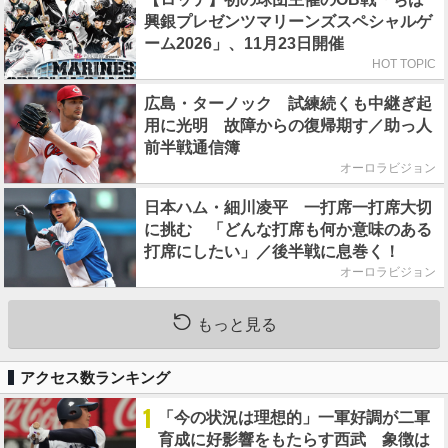
興銀プレゼンツマリーンズスペシャルゲ
ーム2026」、11月23日開催
HOT TOPIC
広島・ターノック 試練続くも中継ぎ起
用に光明 故障からの復帰期す／助っ人
前半戦通信簿
オーロラビジョン
日本ハム・細川凌平 一打席一打席大切
に挑む 「どんな打席も何か意味のある
打席にしたい」／後半戦に息巻く！
オーロラビジョン
もっと見る
アクセス数ランキング
1
「今の状況は理想的」一軍好調が二軍
育成に好影響をもたらす西武 象徴は