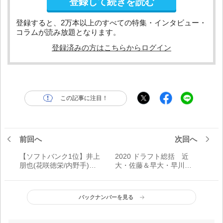
登録して続きを読む
登録すると、2万本以上のすべての特集・インタビュー・
コラムが読み放題となります。
登録済みの方はこちらからログイン
この記事に注目！
前回へ
次回へ
【ソフトバンク1位】井上
2020 ドラフト総括 近
朋也(花咲徳栄/内野手)
大・佐藤＆早大・早川に
たくましさ増すスラッガ
各4球団が競合!! 中京大中
ー
京高・高橋は地元・中日
が一本釣り
バックナンバーを見る