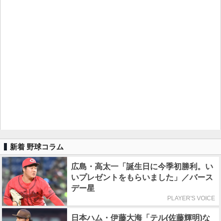
新着 野球コラム
広島・高太一「誕生日に今季初勝利。い
いプレゼントをもらいました」／バース
デー星
PLAYER'S VOICE
日本ハム・伊藤大海「テル(佐藤輝明)な