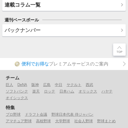
連載コラム一覧
週刊ベースボール
バックナンバー
便利でお得な
プレミアムサービスのご案内
P
チーム
巨人
DeNA
阪神
広島
中日
ヤクルト
西武
ソフトバンク
楽天
ロッテ
日本ハム
オリックス
ハヤテ
オイシックス
特集
プロ野球
ドラフト会議
野球日本代表 侍ジャパン
アマチュア野球
高校野球
大学野球
社会人野球
野球まとめ