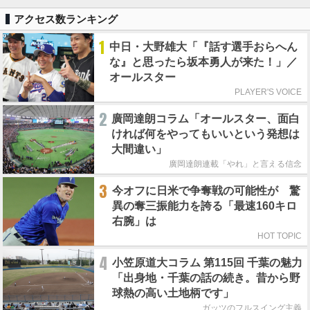
アクセス数ランキング
1
中日・大野雄大「『話す選手おらへん
な』と思ったら坂本勇人が来た！」／
オールスター
PLAYER'S VOICE
2
廣岡達朗コラム「オールスター、面白
ければ何をやってもいいという発想は
大間違い」
廣岡達朗連載「やれ」と言える信念
3
今オフに日米で争奪戦の可能性が 驚
異の奪三振能力を誇る「最速160キロ
右腕」は
HOT TOPIC
4
小笠原道大コラム 第115回 千葉の魅力
「出身地・千葉の話の続き。昔から野
球熱の高い土地柄です」
ガッツのフルスイング主義