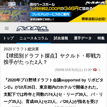
トップ
ニュース＆コラム
試合速報
選手データ
特集
2020ドラフト総決算
【球団別ドラフト採点】ヤクルト・即戦力
投手がたった2人？
2020年10月31日(土) 11:00
1
『2020年プロ野球ドラフト会議supported by リポビタ
ンD』が10月26日、東京都内のホテルで開催された。
支配下では昨年と同数の74人(セ・リーグ39人、パ・リ
ーグ35人)、育成49人(セ23人、パ26人)が指名を受け