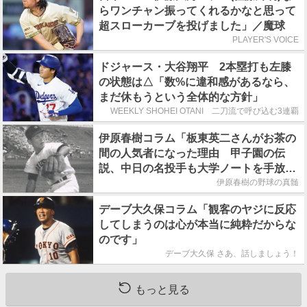
らワンチャン振ってくれるかなと思って
超スローカーブを投げました」／魔球
PLAYER'S VOICE
ドジャース・大谷翔平 2本塁打も左膝
の状態は△「数%に違和感があるなら、
まだ休もうという全体的な方針」
WEEKLY SHOHEI OTANI 二刀流で呼び込む3連覇
伊原春樹コラム「板東英二さんがお茶の
間の人気者になった理由 甲子園の伝
説、中日の名投手も大学ノートを手放さ
なかった」
伊原春樹の野球の真髄
デーブ大久保コラム「観客のヤジに反応
してしまうのは心が本当に純粋だからな
のです」
デーブ大久保 さあ、話しましょう！
もっと見る