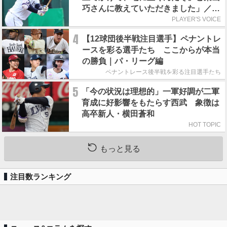
巧さんに教えていただきました」／憧
れの人からの金言
PLAYER'S VOICE
4
【12球団後半戦注目選手】ペナントレ
ースを彩る選手たち ここからが本当
の勝負｜パ・リーグ編
ペナントレース後半戦を彩る注目選手たち
5
「今の状況は理想的」一軍好調が二軍
育成に好影響をもたらす西武 象徴は
高卒新人・横田蒼和
HOT TOPIC
もっと見る
注目数ランキング