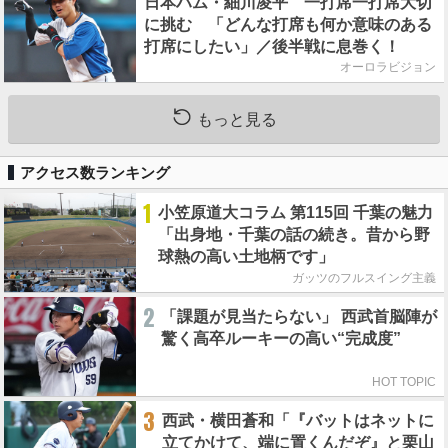
日本ハム・細川凌平 一打席一打席大切
に挑む 「どんな打席も何か意味のある
打席にしたい」／後半戦に息巻く！
オーロラビジョン
もっと見る
アクセス数ランキング
1
小笠原道大コラム 第115回 千葉の魅力
「出身地・千葉の話の続き。昔から野
球熱の高い土地柄です」
ガッツのフルスイング主義
2
「課題が見当たらない」 西武首脳陣が
驚く高卒ルーキーの高い“完成度”
HOT TOPIC
3
西武・横田蒼和「『バットはネットに
立てかけて、端に置くんだぞ』と栗山