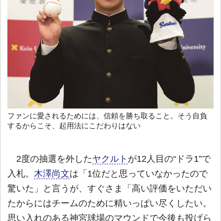
ファンに愛されるためには、信頼を勝ち取ること。そう自負
するからこそ、起用法にこだわりはない
2度の抽選を外した
ヤクルト
が12人目の“ドラ1”で
入札。
木澤尚文
は「1位だと思っていなかったので
驚いた」と言うが、すぐさま「高い評価をいただい
たからにはチームのために精いっぱい尽くしたい。
思い入れのある神宮球場のマウンドで今後も投げら