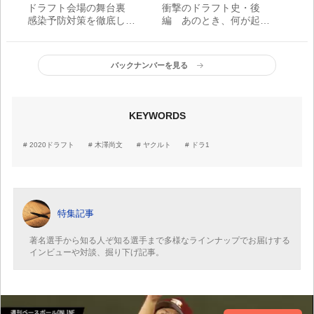
ドラフト会場の舞台裏
衝撃のドラフト史・後
感染予防対策を徹底した
編 あのとき、何が起こ
「新しい会議様式」
っていたのか？
【HISTORY 1965-2019】
バックナンバーを見る
KEYWORDS
2020ドラフト
木澤尚文
ヤクルト
ドラ1
特集記事
著名選手から知る人ぞ知る選手まで多様なラインナップでお届けする
インビューや対談、掘り下げ記事。