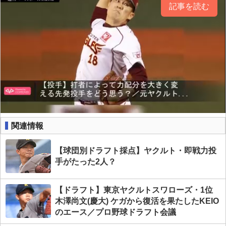
記事を読む
関連情報
【球団別ドラフト採点】ヤクルト・即戦力投
手がたった2人？
【ドラフト】東京ヤクルトスワローズ・1位
木澤尚文(慶大) ケガから復活を果たしたKEIO
のエース／プロ野球ドラフト会議