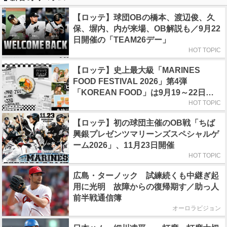
【ロッテ】球団OBの橋本、渡辺俊、久
保、塀内、内が来場、OB解説も／9月22
日開催の「TEAM26デー」
HOT TOPIC
【ロッテ】史上最大級「MARINES
FOOD FESTIVAL 2026」第4弾
「KOREAN FOOD」は9月19～22日／
初日はビール半額デー
HOT TOPIC
【ロッテ】初の球団主催のOB戦「ちば
興銀プレゼンツマリーンズスペシャルゲ
ーム2026」、11月23日開催
HOT TOPIC
広島・ターノック 試練続くも中継ぎ起
用に光明 故障からの復帰期す／助っ人
前半戦通信簿
オーロラビジョン