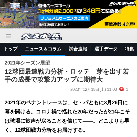
トップ
ニュース＆コラム
試合速報
選手データ
特集
2021年シーズン展望
12球団最速戦力分析・ロッテ 芽を出す若
手の成長で攻撃力アップに期待大
2020年12月19日(土) 11:00
1
2021年のペナントレースは、セ・パともに3月26日に
幕を開ける。コロナ禍で揺れた20年だったが21年こそ
は球場に歓声が戻ることを信じて――。どこよりも早
く、12球団戦力分析をお届けする。