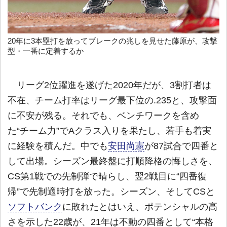
20年に3本塁打を放ってブレークの兆しを見せた藤原が、攻撃
型・一番に定着するか
リーグ2位躍進を遂げた2020年だが、3割打者は
不在、チーム打率はリーグ最下位の.235と、攻撃面
に不安が残る。それでも、ベンチワークを含め
た“チーム力”でAクラス入りを果たし、若手も着実
に経験を積んだ。中でも
安田尚憲
が87試合で四番と
して出場。シーズン最終盤に打順降格の悔しさを、
CS第1戦での先制弾で晴らし、翌2戦目に“四番復
帰”で先制適時打を放った。シーズン、そしてCSと
ソフトバンク
に敗れたとはいえ、ポテンシャルの高
さを示した22歳が、21年は不動の四番として“本格