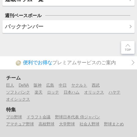
週刊ベースボール
バックナンバー
便利でお得な
プレミアムサービスのご案内
P
チーム
巨人
DeNA
阪神
広島
中日
ヤクルト
西武
ソフトバンク
楽天
ロッテ
日本ハム
オリックス
ハヤテ
オイシックス
特集
プロ野球
ドラフト会議
野球日本代表 侍ジャパン
アマチュア野球
高校野球
大学野球
社会人野球
野球まとめ