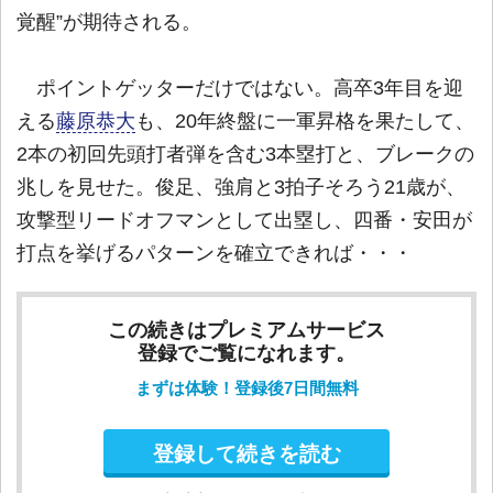
覚醒”が期待される。
ポイントゲッターだけではない。高卒3年目を迎
える
藤原恭大
も、20年終盤に一軍昇格を果たして、
2本の初回先頭打者弾を含む3本塁打と、ブレークの
兆しを見せた。俊足、強肩と3拍子そろう21歳が、
攻撃型リードオフマンとして出塁し、四番・安田が
打点を挙げるパターンを確立できれば・・・
この続きはプレミアムサービス
登録でご覧になれます。
まずは体験！登録後7日間無料
登録して続きを読む