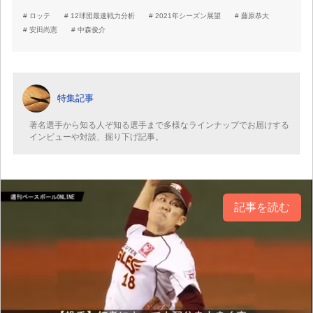
ロッテ
12球団最速戦力分析
2021年シーズン展望
藤原恭大
安田尚憲
中森俊介
特集記事
著名選手から知る人ぞ知る選手まで多様なラインナップでお届けする
インビューや対談、掘り下げ記事。
記事を読む