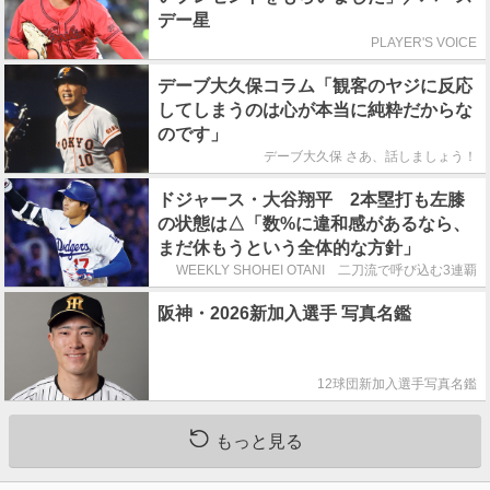
デー星
PLAYER'S VOICE
デーブ大久保コラム「観客のヤジに反応
してしまうのは心が本当に純粋だからな
のです」
デーブ大久保 さあ、話しましょう！
ドジャース・大谷翔平 2本塁打も左膝
の状態は△「数%に違和感があるなら、
まだ休もうという全体的な方針」
WEEKLY SHOHEI OTANI 二刀流で呼び込む3連覇
阪神・2026新加入選手 写真名鑑
12球団新加入選手写真名鑑
もっと見る