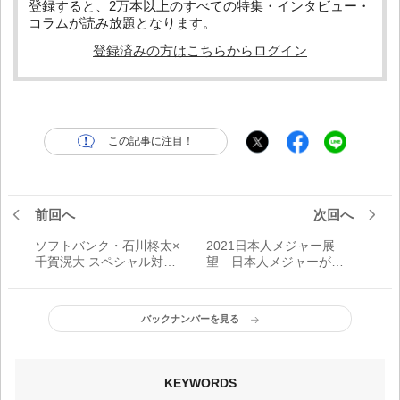
登録すると、2万本以上のすべての特集・インタビュー・
コラムが読み放題となります。
登録済みの方はこちらからログイン
この記事に注目！
前回へ
次回へ
ソフトバンク・石川柊太×
2021日本人メジャー展
千賀滉大 スペシャル対
望 日本人メジャーが大
談 さらなる高みへ、切
活躍だ世界の頂点をつか
磋琢磨
み獲れ！
バックナンバーを見る
KEYWORDS