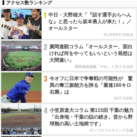
アクセス数ランキング
1
中日・大野雄大「『話す選手おらへん
な』と思ったら坂本勇人が来た！」／
オールスター
PLAYER'S VOICE
2
廣岡達朗コラム「オールスター、面白
ければ何をやってもいいという発想は
大間違い」
廣岡達朗連載「やれ」と言える信念
3
今オフに日米で争奪戦の可能性が 驚
異の奪三振能力を誇る「最速160キロ
右腕」は
HOT TOPIC
4
小笠原道大コラム 第115回 千葉の魅力
「出身地・千葉の話の続き。昔から野
球熱の高い土地柄です」
ガッツのフルスイング主義