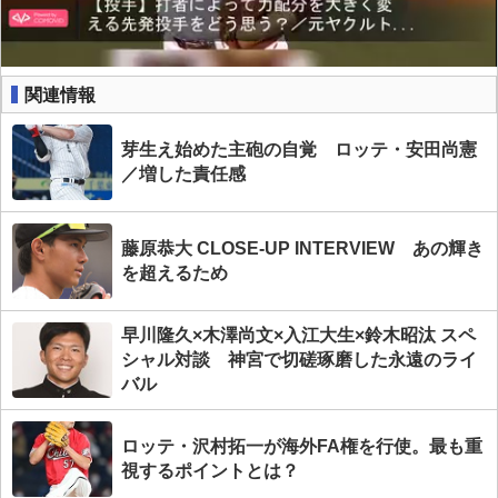
関連情報
芽生え始めた主砲の自覚 ロッテ・安田尚憲
／増した責任感
藤原恭大 CLOSE-UP INTERVIEW あの輝き
を超えるため
早川隆久×木澤尚文×入江大生×鈴木昭汰 スペ
シャル対談 神宮で切磋琢磨した永遠のライ
バル
ロッテ・沢村拓一が海外FA権を行使。最も重
視するポイントとは？