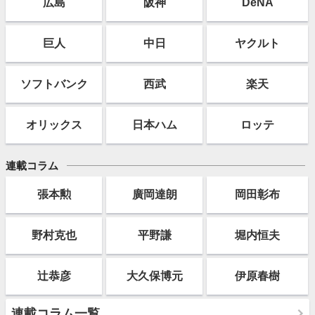
広島
阪神
DeNA
巨人
中日
ヤクルト
ソフト
バンク
西武
楽天
オリックス
日本ハム
ロッテ
連載コラム
張本勲
廣岡達朗
岡田彰布
野村克也
平野謙
堀内恒夫
辻恭彦
大久保博元
伊原春樹
連載コラム一覧