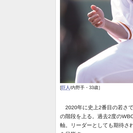
[
巨人
/内野手・33歳］
2020年に史上2番目の若さ
の階段を上る。過去2度のWBC
軸。リーダーとしても期待さ