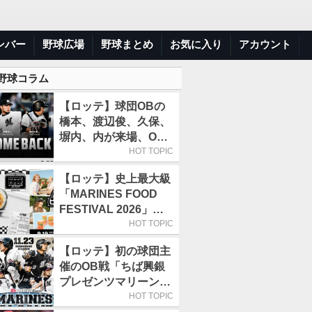
ンバー
野球広場
野球まとめ
お気に入り
アカウント
 野球コラム
【ロッテ】球団OBの
橋本、渡辺俊、久保、
塀内、内が来場、OB
解説も／9月22日開催
HOT TOPIC
の「TEAM26デー」
【ロッテ】史上最大級
「MARINES FOOD
FESTIVAL 2026」第4
弾「KOREAN
HOT TOPIC
FOOD」は9月19～22
【ロッテ】初の球団主
日／初日はビール半額
催のOB戦「ちば興銀
デー
プレゼンツマリーンズ
スペシャルゲーム
HOT TOPIC