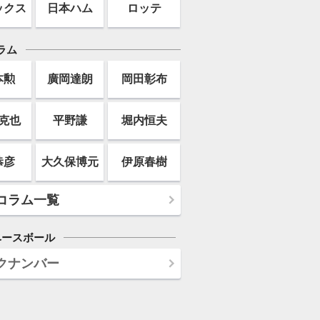
ックス
日本ハム
ロッテ
ラム
本勲
廣岡達朗
岡田彰布
克也
平野謙
堀内恒夫
恭彦
大久保博元
伊原春樹
コラム一覧
ベースボール
クナンバー