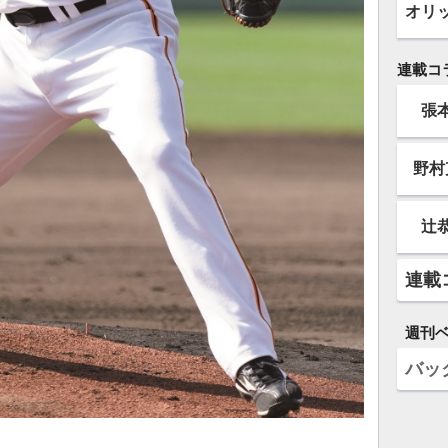
オリ
連載コ
張
野村
辻
連載
週刊
バッ