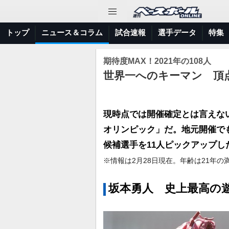
トップ
ニュース＆コラム
試合速報
選手データ
特集
期待度MAX！2021年の108人
世界一へのキーマン 頂点
現時点では開催確定とは言えない
オリンピック」だ。地元開催で
候補選手を11人ピックアップし
※情報は2月28日現在。年齢は21年の
坂本勇人 史上最高の