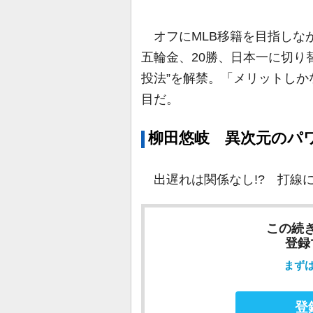
オフにMLB移籍を目指しな
五輪金、20勝、日本一に切り
投法”を解禁。「メリットしか
目だ。
柳田悠岐 異次元のパ
出遅れは関係なし!? 打線
この続
登録
まず
登