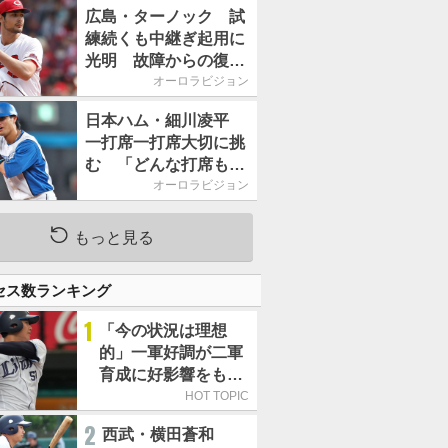
2026」、11月23日開
広島・ターノック 試
催
練続くも中継ぎ起用に
光明 故障からの復帰
期す／助っ人前半戦通
オーロラビジョン
信簿
日本ハム・細川凌平
一打席一打席大切に挑
む 「どんな打席も何
か意味のある打席にし
オーロラビジョン
たい」／後半戦に息巻
く！
もっと見る
セス数ランキング
1
「今の状況は理想
的」一軍好調が二軍
育成に好影響をもた
らす西武 象徴は高
HOT TOPIC
卒新人・横田蒼和
2
西武・横田蒼和