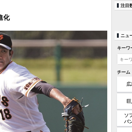
注目
進化
ニュ
キーワ
チーム
広
巨
ソ
バ