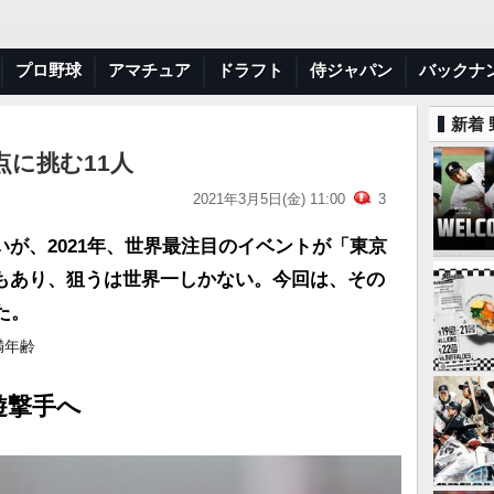
プロ野球
アマチュア
ドラフト
侍ジャパン
バックナ
新着
に挑む11人
2021年3月5日(金) 11:00
3
が、2021年、世界最注目のイベントが「東京
もあり、狙うは世界一しかない。今回は、その
た。
満年齢
遊撃手へ