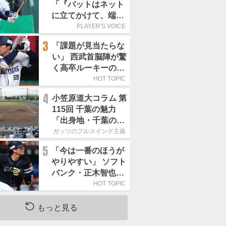
「『バットはネット
に立てかけて、端に
置くんだぞ』と栗山
PLAYER'S VOICE
巧さんに教えていた
3
「課題が見当たらな
だきました」／憧れ
い」 西武首脳陣が驚
の人からの金言
く高卒ルーキーの高
い“完成度”
HOT TOPIC
4
小笠原道大コラム 第
115回 千葉の魅力
「出身地・千葉の話
の続き。昔から野球
ガッツのフルスイング主義
熱の高い土地柄で
5
「今は一番のほうが
す」
やりやすい」 ソフト
バンク・正木智也が
覚醒した理由
HOT TOPIC
もっと見る