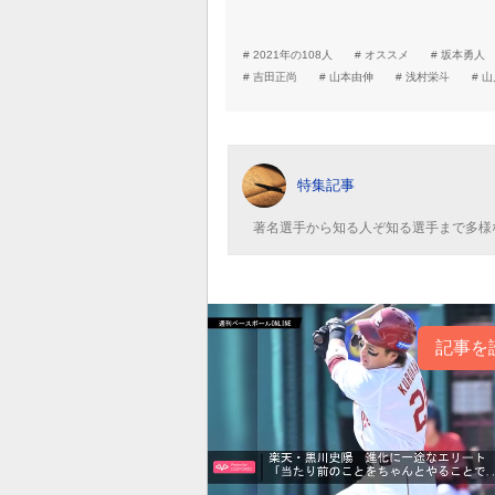
2021年の108人
オススメ
坂本勇人
吉田正尚
山本由伸
浅村栄斗
山
特集記事
著名選手から知る人ぞ知る選手まで多様
記事を