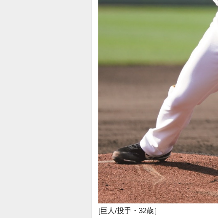
[巨人/投手・32歳］