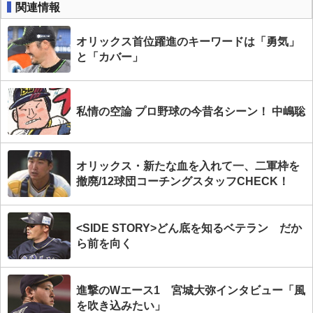
関連情報
オリックス首位躍進のキーワードは「勇気」
と「カバー」
私情の空論 プロ野球の今昔名シーン！ 中嶋聡
オリックス・新たな血を入れて一、二軍枠を
撤廃/12球団コーチングスタッフCHECK！
<SIDE STORY>どん底を知るベテラン だか
ら前を向く
進撃のWエース1 宮城大弥インタビュー「風
を吹き込みたい」