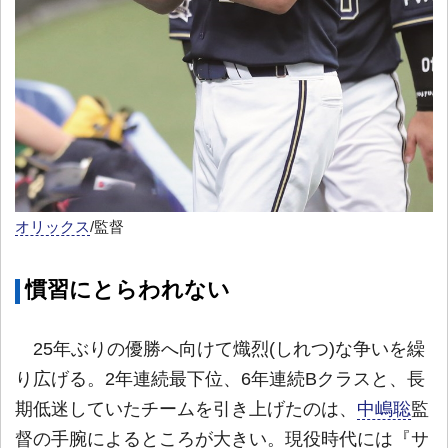
オリックス
/監督
慣習にとらわれない
25年ぶりの優勝へ向けて熾烈(しれつ)な争いを繰
り広げる。2年連続最下位、6年連続Bクラスと、長
期低迷していたチームを引き上げたのは、
中嶋聡
監
督の手腕によるところが大きい。現役時代には『サ