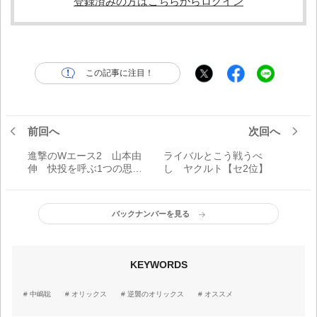
登録済みの方はこちらからログイン
この記事に注目！
前回へ
次回へ
進撃のWエース2 山本由
ライバルとこう戦うべ
伸 快投を呼ぶ1つの思い
し ヤクルト【セ2位】
「真っすぐの中にもテク
ニックはある。それに僕
の究極の理想があるんで
バックナンバーを見る
す」
KEYWORDS
中嶋聡
オリックス
逆襲のオリックス
オススメ