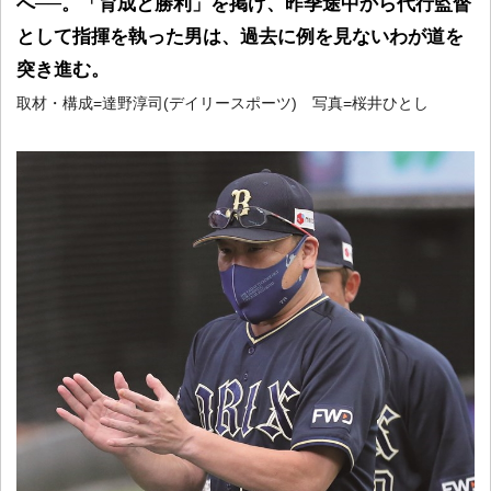
へ──。「育成と勝利」を掲げ、昨季途中から代行監督
として指揮を執った男は、過去に例を見ないわが道を
突き進む。
取材・構成=達野淳司(デイリースポーツ) 写真=桜井ひとし