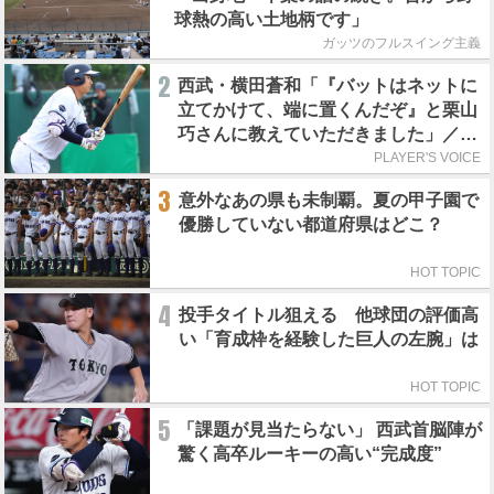
球熱の高い土地柄です」
ガッツのフルスイング主義
2
西武・横田蒼和「『バットはネットに
立てかけて、端に置くんだぞ』と栗山
巧さんに教えていただきました」／憧
れの人からの金言
PLAYER'S VOICE
3
意外なあの県も未制覇。夏の甲子園で
優勝していない都道府県はどこ？
HOT TOPIC
4
投手タイトル狙える 他球団の評価高
い「育成枠を経験した巨人の左腕」は
HOT TOPIC
5
「課題が見当たらない」 西武首脳陣が
驚く高卒ルーキーの高い“完成度”