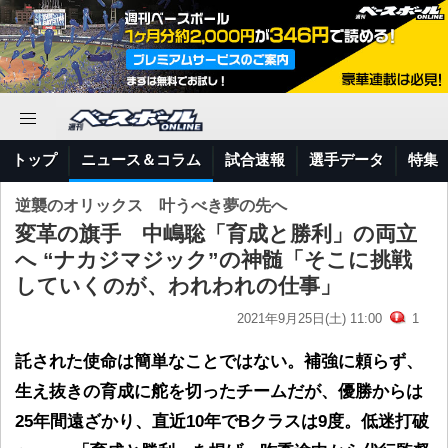
トップ
ニュース＆コラム
試合速報
選手データ
特集
逆襲のオリックス 叶うべき夢の先へ
変革の旗手 中嶋聡「育成と勝利」の両立
へ “ナカジマジック”の神髄「そこに挑戦
していくのが、われわれの仕事」
2021年9月25日(土) 11:00
1
託された使命は簡単なことではない。補強に頼らず、
生え抜きの育成に舵を切ったチームだが、優勝からは
25年間遠ざかり、直近10年でBクラスは9度。低迷打破