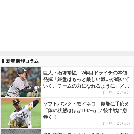
新着 野球コラム
巨人・石塚裕惺 2年目ドライチの本領
発揮「終盤はもっと厳しい戦いが続いて
いく。チームの力になれるように」／後
半戦に息巻く！
オーロラビジョン
ソフトバンク・モイネロ 復帰に手応え
「体の状態はほぼ100%」／後半戦に息
巻く！
オーロラビジョン