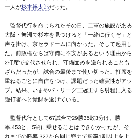
一人が
杉本裕太郎
だった。
監督代行を命じられたその日、二軍の施設がある
大阪・舞洲で杉本を見つけると「一緒に行くぞ」と
声を掛け、京セラドームに向かった。そして起用し
た。前政権ならば守備に不安があるという理由から
2打席で交代させられ、守備固めを送られることも
ざらだったが、試合の最後まで使い切った。打席を
重ねるごとに自信をつけ、課題だった確実性がアッ
プ。結果、いまやパ・リーグ三冠王すら射程に入る
強打者へと覚醒を遂げている。
監督代行として67試合で29勝35敗3分け。勝
率.453と、5割に乗せることはできなかったが、そ
れまでの勝率.327から同じ戦力で勝率1割以上を上