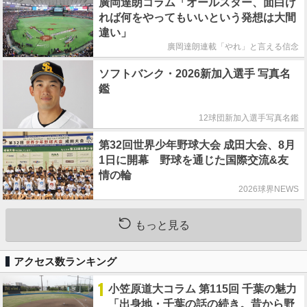
廣岡達朗コラム「オールスター、面白け
れば何をやってもいいという発想は大間
違い」
廣岡達朗連載「やれ」と言える信念
ソフトバンク・2026新加入選手 写真名
鑑
12球団新加入選手写真名鑑
第32回世界少年野球大会 成田大会、8月
1日に開幕 野球を通じた国際交流&友
情の輪
2026球界NEWS
もっと見る
アクセス数ランキング
1
小笠原道大コラム 第115回 千葉の魅力
「出身地・千葉の話の続き。昔から野