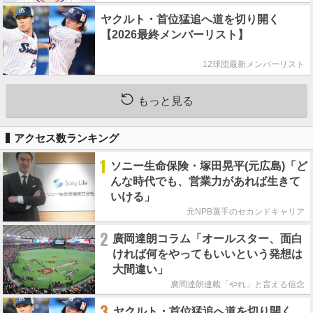
ヤクルト・首位猛追へ道を切り開く
【2026最終メンバーリスト】
12球団最新メンバーリスト
もっと見る
アクセス数ランキング
1
ソニー生命保険・塚田晃平(元広島)「ど
んな時代でも、営業力があれば生きて
いける」
元NPB選手のセカンドキャリア
2
廣岡達朗コラム「オールスター、面白
ければ何をやってもいいという発想は
大間違い」
廣岡達朗連載「やれ」と言える信念
3
ヤクルト・首位猛追へ道を切り開く