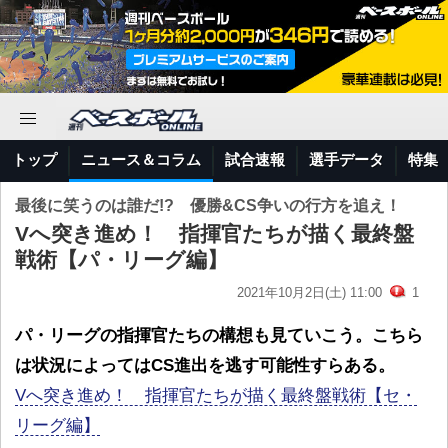
トップ
ニュース＆コラム
試合速報
選手データ
特集
最後に笑うのは誰だ!? 優勝&CS争いの行方を追え！
Vへ突き進め！ 指揮官たちが描く最終盤
戦術【パ・リーグ編】
2021年10月2日(土) 11:00
1
パ・リーグの指揮官たちの構想も見ていこう。こちら
は状況によってはCS進出を逃す可能性すらある。
Vへ突き進め！ 指揮官たちが描く最終盤戦術【セ・
リーグ編】