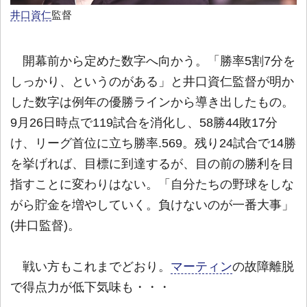
井口資仁
監督
開幕前から定めた数字へ向かう。「勝率5割7分を
しっかり、というのがある」と井口資仁監督が明か
した数字は例年の優勝ラインから導き出したもの。
9月26日時点で119試合を消化し、58勝44敗17分
け、リーグ首位に立ち勝率.569。残り24試合で14勝
を挙げれば、目標に到達するが、目の前の勝利を目
指すことに変わりはない。「自分たちの野球をしな
がら貯金を増やしていく。負けないのが一番大事」
(井口監督)。
戦い方もこれまでどおり。
マーティン
の故障離脱
で得点力が低下気味も・・・