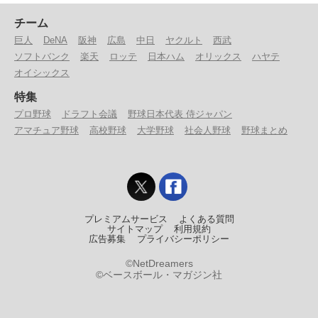
チーム
巨人
DeNA
阪神
広島
中日
ヤクルト
西武
ソフトバンク
楽天
ロッテ
日本ハム
オリックス
ハヤテ
オイシックス
特集
プロ野球
ドラフト会議
野球日本代表 侍ジャパン
アマチュア野球
高校野球
大学野球
社会人野球
野球まとめ
プレミアムサービス
よくある質問
サイトマップ
利用規約
広告募集
プライバシーポリシー
©NetDreamers
©ベースボール・マガジン社