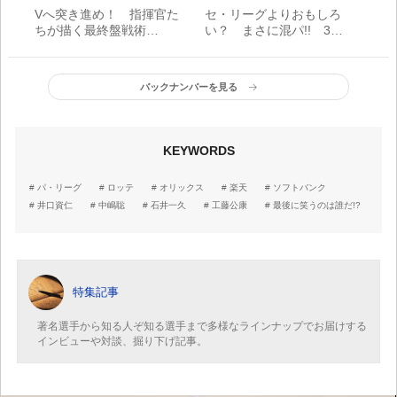
Vへ突き進め！ 指揮官た
セ・リーグよりおもしろ
ちが描く最終盤戦術
い？ まさに混パ!! 3本
【セ・リーグ編】
差に4人がひしめく極上レ
ース
バックナンバーを見る
KEYWORDS
パ・リーグ
ロッテ
オリックス
楽天
ソフトバンク
井口資仁
中嶋聡
石井一久
工藤公康
最後に笑うのは誰だ!?
特集記事
著名選手から知る人ぞ知る選手まで多様なラインナップでお届けする
インビューや対談、掘り下げ記事。