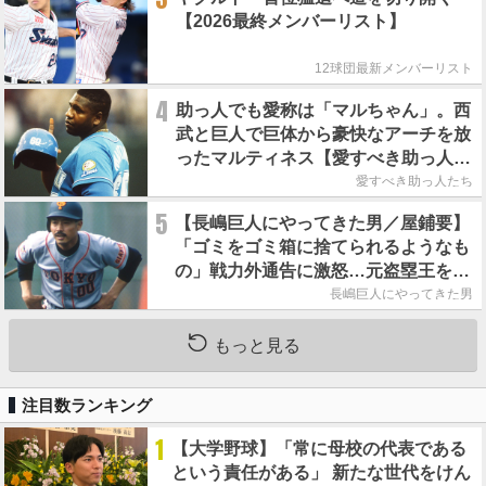
【2026最終メンバーリスト】
12球団最新メンバーリスト
4
助っ人でも愛称は「マルちゃん」。西
武と巨人で巨体から豪快なアーチを放
ったマルティネス【愛すべき助っ人た
ち】
愛すべき助っ人たち
5
【長嶋巨人にやってきた男／屋鋪要】
「ゴミをゴミ箱に捨てられるようなも
の」戦力外通告に激怒…元盗塁王を救
った長嶋茂雄の一本の電話
長嶋巨人にやってきた男
もっと見る
注目数ランキング
1
【大学野球】「常に母校の代表である
という責任がある」 新たな世代をけん