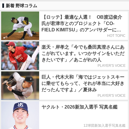
新着 野球コラム
【ロッテ】最適な人選！ OB渡辺俊介
氏が君津市とのプロジェクト「CO-
FIELD KIMITSU」のアンバサダーに就
任
HOT TOPIC
楽天・岸孝之「今でも桑田真澄さんにあ
こがれています。いつかサインをいただ
きたいです」／あこがれの人
PLAYER'S VOICE
巨人・代木大和「海ではジェットスキー
に乗せてもらって、それが本当に大好き
だったんですよ」／夏休み
PLAYER'S VOICE
ヤクルト・2026新加入選手 写真名鑑
12球団新加入選手写真名鑑