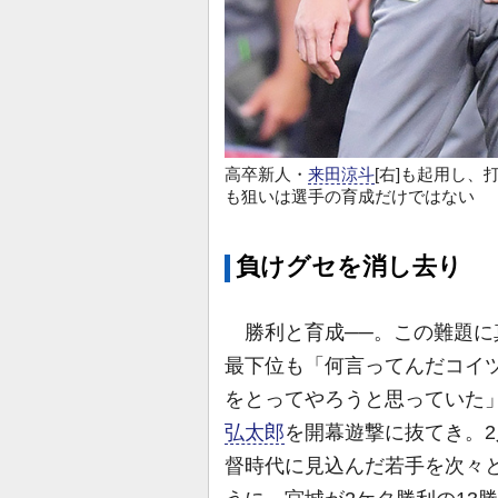
高卒新人・
来田涼斗
[右]も起用し
も狙いは選手の育成だけではない
負けグセを消し去り
勝利と育成──。この難題に
最下位も「何言ってんだコイ
をとってやろうと思っていた
弘太郎
を開幕遊撃に抜てき。
督時代に見込んだ若手を次々