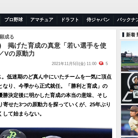
プロ野球
アマチュア
ドラフト
侍ジャパン
バックナ
新着
悲願成る
) 掲げた育成の真意「若い選手を使
／Vの原動力
2021年11月5日(金) 11:00
5
ラス。低迷期のど真ん中にいたチームを一気に頂点
となり、今季から正式就任。「勝利と育成」の
優勝決定後に明かした育成の本当の意味、そし
り寄せた3つの原動力を探っていくが、25年ぶり
くして始まらない。