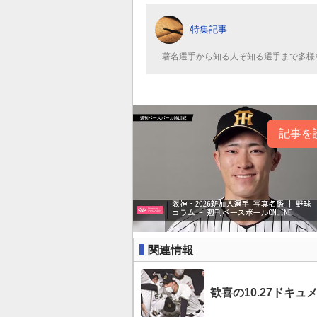
特集記事
著名選手から知る人ぞ知る選手まで多様
記事を
関連情報
歓喜の10.27ドキ