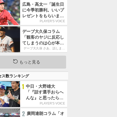
ーカーブを投げまし
広島・高太一「誕生日
た」／魔球
に今季初勝利。いいプ
レゼントをもらいまし
た」／バースデー星
PLAYER'S VOICE
デーブ大久保コラム
「観客のヤジに反応し
てしまうのは心が本当
に純粋だからなので
デーブ大久保 さあ、話しまし
ょう！
す」
もっと見る
セス数ランキング
1
中日・大野雄大
「『話す選手おらへ
んな』と思ったら坂
本勇人が来た！」／
PLAYER'S VOICE
オールスター
2
廣岡達朗コラム「オ