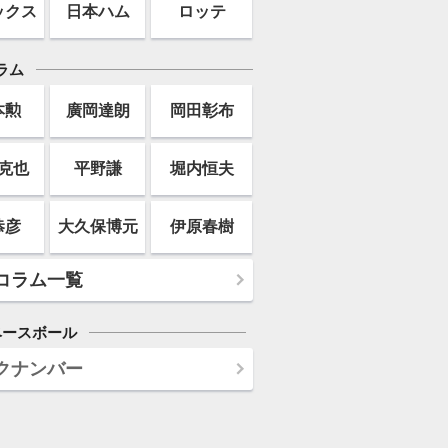
ックス
日本ハム
ロッテ
ラム
本勲
廣岡達朗
岡田彰布
克也
平野謙
堀内恒夫
恭彦
大久保博元
伊原春樹
コラム一覧
ベースボール
クナンバー