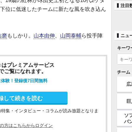
、19歳の紅林が球団史上初となる10代2ケタ
注目
最下位に低迷したチームに新たな風を吹き込ん
佑磨
もしかり。
山本由伸
、
山岡泰輔
ら投手陣
ニュ
キーワ
きはプレミアムサービス
でご覧になれます。
チーム
は体験！登録後7日間無料
広
録して続きを読む
巨
の特集・インタビュー・コラムが読み放題となりま
ソ
バ
の方はこちらからログイン