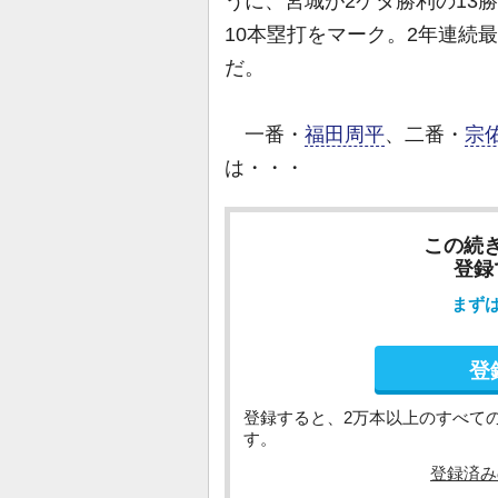
うに、宮城が2ケタ勝利の13勝
10本塁打をマーク。2年連続
だ。
一番・
福田周平
、二番・
宗
は・・・
この続
登録
まず
登
登録すると、2万本以上のすべて
す。
登録済み