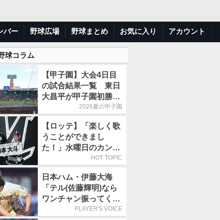
ンバー
野球広場
野球まとめ
お気に入り
アカウント
 野球コラム
【甲子園】大会4日目
の試合結果一覧 東日
大昌平が甲子園初勝
利、青森山田は1点差
2026夏の甲子園
で逃げ切り
【ロッテ】「楽しく歌
うことができまし
た！」水曜日のカンパ
ネラ、8月8日のオリッ
HOT TOPIC
クス戦(ZOZOマリン)
日本ハム・伊藤大海
に来場
「テル(佐藤輝明)なら
ワンチャン振ってくれ
るかなと思って超スロ
PLAYER'S VOICE