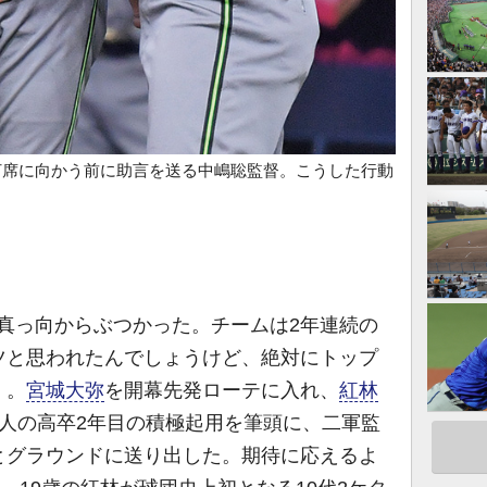
、打席に向かう前に助言を送る中嶋聡監督。こうした行動
真っ向からぶつかった。チームは2年連続の
ツと思われたんでしょうけど、絶対にトップ
」。
宮城大弥
を開幕先発ローテに入れ、
紅林
2人の高卒2年目の積極起用を筆頭に、二軍監
とグラウンドに送り出した。期待に応えるよ