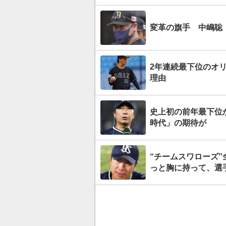
変革の旗手 中嶋聡
2年連続最下位のオ
理由
史上初の前年最下位
時代」の期待が
“チームスワローズ”
っと胸に持って、選