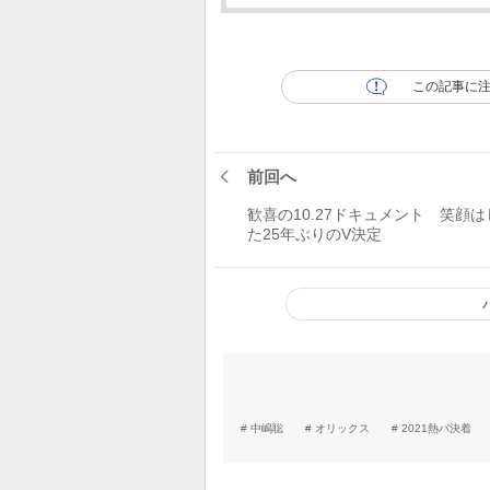
この記事に
前回へ
歓喜の10.27ドキュメント 笑顔は
た25年ぶりのV決定
中嶋聡
オリックス
2021熱パ決着