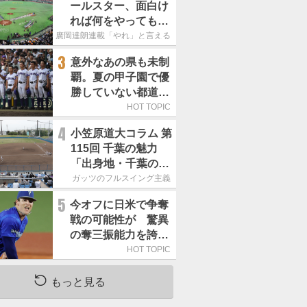
ールスター、面白け
れば何をやってもい
いという発想は大間
廣岡達朗連載「やれ」と言える信念
違い」
3
意外なあの県も未制
覇。夏の甲子園で優
勝していない都道府
県はどこ？
HOT TOPIC
4
小笠原道大コラム 第
115回 千葉の魅力
「出身地・千葉の話
の続き。昔から野球
ガッツのフルスイング主義
熱の高い土地柄で
5
今オフに日米で争奪
す」
戦の可能性が 驚異
の奪三振能力を誇る
「最速160キロ右腕」
HOT TOPIC
は
もっと見る