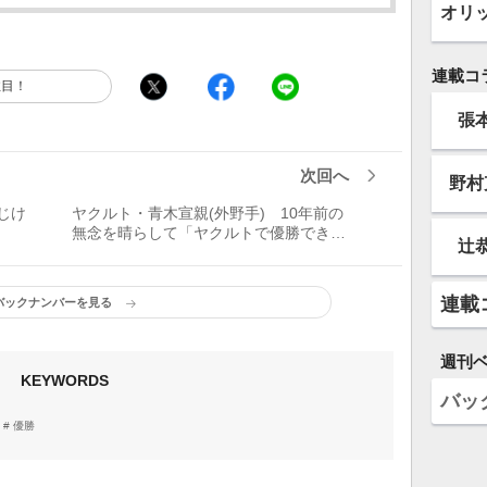
オリ
連載コ
注目！
張
次回へ
野村
じけ
ヤクルト・青木宣親(外野手) 10年前の
無念を晴らして「ヤクルトで優勝できた
辻
ことを、本当にうれしく思います」
連載
バックナンバーを見る
週刊
KEYWORDS
バッ
優勝