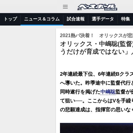
トップ
ニュース＆コラム
試合速報
選手データ
特集
2021熱パ決着！ オリックスが
オリックス・中嶋聡(監督
うだけが育成ではない」
2年連続最下位、6年連続Bク
へ導いた。昨季途中に監督代行
同時遂行を掲げた
中嶋聡
監督が
て狙い──。ここからはVを手繰
の悲願達成は、指揮官の思いな