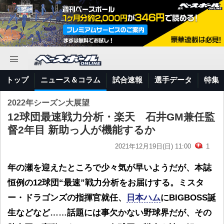
トップ
ニュース＆コラム
試合速報
選手データ
特集
2022年シーズン大展望
12球団最速戦力分析・楽天 石井GM兼任監
督2年目 新助っ人が機能するか
2021年12月19日(日) 11:00
1
年の瀬を迎えたところで少々気が早いようだが、本誌
恒例の12球団“最速”戦力分析をお届けする。ミスタ
ー・ドラゴンズの指揮官就任、
日本ハム
にBIGBOSS誕
生などなど……話題には事欠かない野球界だが、その