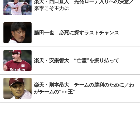
楽天・西口直人 先発ローテ入りへの決意／
来季こそ主力に
藤田一也 必死に探すラストチャンス
楽天・安樂智大 “亡霊”を振り払って
楽天・則本昂大 チームの勝利のために／わ
がチームの“○○王”