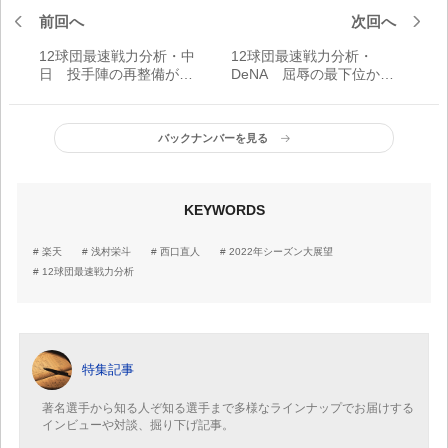
前回へ
次回へ
12球団最速戦力分析・中
12球団最速戦力分析・
日 投手陣の再整備が最
DeNA 屈辱の最下位から
優先 立浪監督が目指す野
巻き返しへ 積極的な補強
球は？
が功を奏すか
バックナンバーを見る
KEYWORDS
楽天
浅村栄斗
西口直人
2022年シーズン大展望
12球団最速戦力分析
特集記事
著名選手から知る人ぞ知る選手まで多様なラインナップでお届けする
インビューや対談、掘り下げ記事。