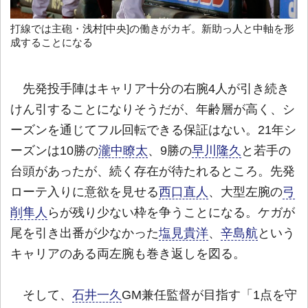
打線では主砲・浅村[中央]の働きがカギ。新助っ人と中軸を形
成することになる
先発投手陣はキャリア十分の右腕4人が引き続き
けん引することになりそうだが、年齢層が高く、シ
ーズンを通じてフル回転できる保証はない。21年シ
ーズンは10勝の
瀧中瞭太
、9勝の
早川隆久
と若手の
台頭があったが、続く存在が待たれるところ。先発
ローテ入りに意欲を見せる
西口直人
、大型左腕の
弓
削隼人
らが残り少ない枠を争うことになる。ケガが
尾を引き出番が少なかった
塩見貴洋
、
辛島航
という
キャリアのある両左腕も巻き返しを図る。
そして、
石井一久
GM兼任監督が目指す「1点を守