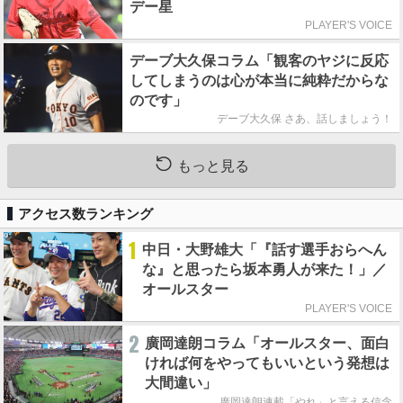
デー星
PLAYER'S VOICE
デーブ大久保コラム「観客のヤジに反応
してしまうのは心が本当に純粋だからな
のです」
デーブ大久保 さあ、話しましょう！
もっと見る
アクセス数ランキング
1
中日・大野雄大「『話す選手おらへん
な』と思ったら坂本勇人が来た！」／
オールスター
PLAYER'S VOICE
2
廣岡達朗コラム「オールスター、面白
ければ何をやってもいいという発想は
大間違い」
廣岡達朗連載「やれ」と言える信念