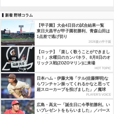
新着 野球コラム
【甲子園】大会4日目の試合結果一覧
東日大昌平が甲子園初勝利、青森山田は
1点差で逃げ切り
2026夏の甲子園
【ロッテ】「楽しく歌うことができまし
た！」水曜日のカンパネラ、8月8日のオ
リックス戦(ZOZOマリン)に来場
HOT TOPIC
日本ハム・伊藤大海「テル(佐藤輝明)な
らワンチャン振ってくれるかなと思って
超スローカーブを投げました」／魔球
PLAYER'S VOICE
広島・高太一「誕生日に今季初勝利。い
いプレゼントをもらいました」／バース