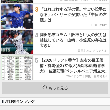
3
「ほれぼれする球の質。すごい投手に
なる」パ・リーグが驚いた「中日の左
腕」は
HOT TOPIC
4
岡田彰布コラム「阪神と巨人の実力は
拮抗している 山崎、小笠原の存在は
大きい」
岡田彰布のそらそうよ
5
【2026ドラフト番付】左右の目玉候
補・有馬伽久(立命大)&鈴木泰成(青学
大) 佐藤幻瑛(ペンシルベニア州立大)
の強行指名はあるのか？
2026ドラフト特集 新年始動!!
もっと見る
注目数ランキング