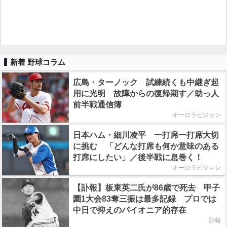
新着 野球コラム
広島・ターノック 試練続くも中継ぎ起
用に光明 故障からの復帰期す／助っ人
前半戦通信簿
オーロラビジョン
日本ハム・細川凌平 一打席一打席大切
に挑む 「どんな打席も何か意味のある
打席にしたい」／後半戦に息巻く！
オーロラビジョン
【訃報】板東英二氏が86歳で死去 甲子
園1大会83奪三振は最多記録 プロでは
中日で抑えのパイオニア的存在
訃報