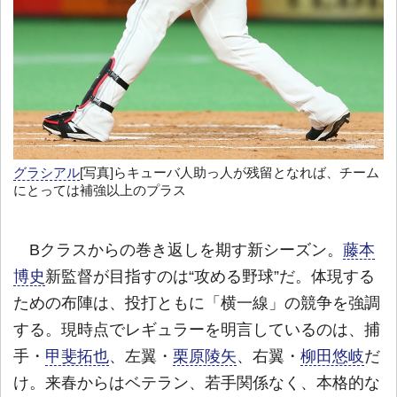
グラシアル
[写真]らキューバ人助っ人が残留となれば、チーム
にとっては補強以上のプラス
Bクラスからの巻き返しを期す新シーズン。
藤本
博史
新監督が目指すのは“攻める野球”だ。体現する
ための布陣は、投打ともに「横一線」の競争を強調
する。現時点でレギュラーを明言しているのは、捕
手・
甲斐拓也
、左翼・
栗原陵矢
、右翼・
柳田悠岐
だ
け。来春からはベテラン、若手関係なく、本格的な