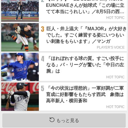
EUNCHAEさんが始球式「この場に立
てて本当にうれしい」／8月5日の西武
戦（ZOZOマリン）
HOT TOPIC
3
巨人・井上温大「『MAJOR』が大好き
でした。すごく練習する姿にいつもい
い刺激をもらいます」／マンガ
PLAYER'S VOICE
4
「ほれぼれする球の質。すごい投手に
なる」パ・リーグが驚いた「中日の左
腕」は
HOT TOPIC
5
「今の状況は理想的」一軍好調が二軍
育成に好影響をもたらす西武 象徴は
高卒新人・横田蒼和
HOT TOPIC
もっと見る