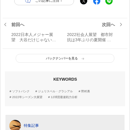
この記事に注目！
前回へ
次回へ
2022日本人メジャー展
2022社会人展望 都市対
望 大谷だけじゃない！
抗は3年ぶりの夏開催 一
日本人メジャーよ、世界
球に魂を込める白熱の
一をつかみ獲れ！
「一発勝負」を展開
バックナンバーを見る
KEYWORDS
ソフトバンク
ジュリスベル・グラシアル
野村勇
2022年シーズン大展望
12球団最速戦力分析
特集記事