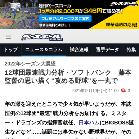
トップ
ニュース＆コラム
試合速報
選手データ
特集
2022年シーズン大展望
12球団最速戦力分析・ソフトバンク 藤本
監督の思い描く“攻める野球”を一丸で
2021年12月19日(日) 11:00
0
年の瀬を迎えたところで少々気が早いようだが、本誌
恒例の12球団“最速”戦力分析をお届けする。ミスタ
ー・ドラゴンズの指揮官就任、
日本ハム
にBIGBOSS誕
生などなど……話題には事欠かない野球界だが、その