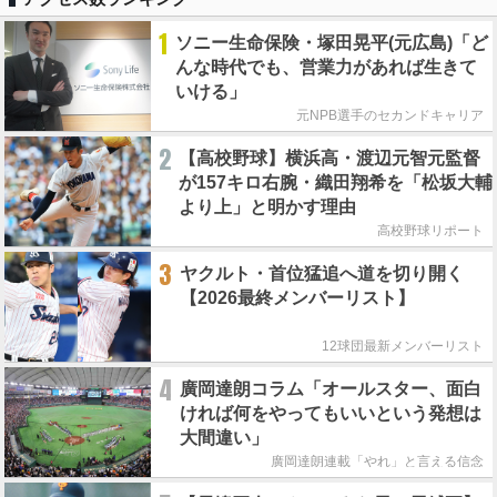
1
ソニー生命保険・塚田晃平(元広島)「ど
んな時代でも、営業力があれば生きて
いける」
元NPB選手のセカンドキャリア
2
【高校野球】横浜高・渡辺元智元監督
が157キロ右腕・織田翔希を「松坂大輔
より上」と明かす理由
高校野球リポート
3
ヤクルト・首位猛追へ道を切り開く
【2026最終メンバーリスト】
12球団最新メンバーリスト
4
廣岡達朗コラム「オールスター、面白
ければ何をやってもいいという発想は
大間違い」
廣岡達朗連載「やれ」と言える信念