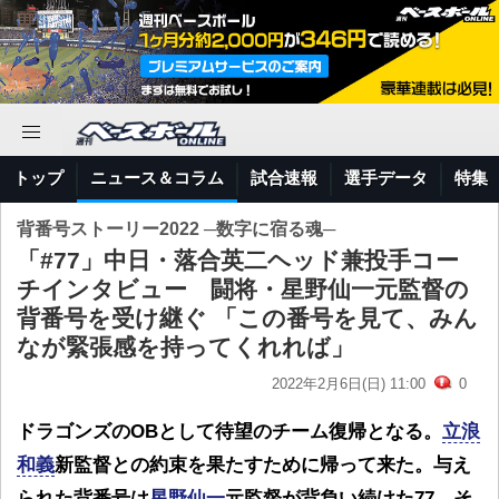
トップ
ニュース＆コラム
試合速報
選手データ
特集
背番号ストーリー2022 ─数字に宿る魂─
「#77」中日・落合英二ヘッド兼投手コー
チインタビュー 闘将・星野仙一元監督の
背番号を受け継ぐ 「この番号を見て、みん
なが緊張感を持ってくれれば」
2022年2月6日(日) 11:00
0
ドラゴンズのOBとして待望のチーム復帰となる。
立浪
和義
新監督との約束を果たすために帰って来た。与え
られた背番号は
星野仙一
元監督が背負い続けた77。そ