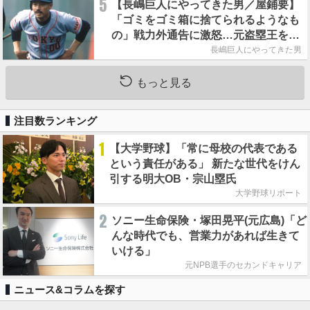
5
【長嶋巨人にやってきた男／屋鋪要】
「ゴミをゴミ箱に捨てられるようなも
の」戦力外通告に激怒…元盗塁王を救
った長嶋茂雄の一本の電話
長嶋巨人にやってきた男
もっと見る
注目数ランキング
1
【大学野球】「常に母校の代表である
という責任がある」 新たな世代をけん
引する明大OB・宗山塁氏
大学野球リポート
2
ソニー生命保険・塚田晃平(元広島)「ど
んな時代でも、営業力があれば生きて
いける」
元NPB選手のセカンドキャリア
ニュース&コラムを探す