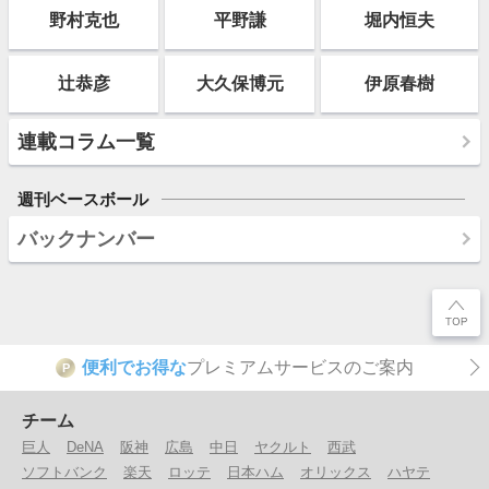
野村克也
平野謙
堀内恒夫
辻恭彦
大久保博元
伊原春樹
連載コラム一覧
週刊ベースボール
バックナンバー
便利でお得な
プレミアムサービスのご案内
P
チーム
巨人
DeNA
阪神
広島
中日
ヤクルト
西武
ソフトバンク
楽天
ロッテ
日本ハム
オリックス
ハヤテ