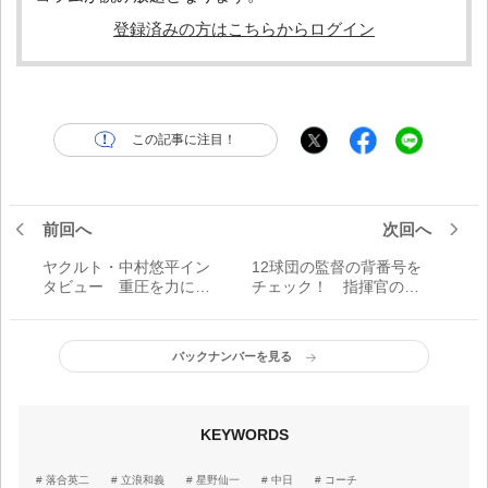
登録済みの方はこちらからログイン
この記事に注目！
前回へ
次回へ
ヤクルト・中村悠平イン
12球団の監督の背番号を
タビュー 重圧を力に、
チェック！ 指揮官の背
さらに前へ 「27番へのあ
中【セ・リーグ編】
こがれ、いつか着けたい
思いはあった」
バックナンバーを見る
KEYWORDS
落合英二
立浪和義
星野仙一
中日
コーチ