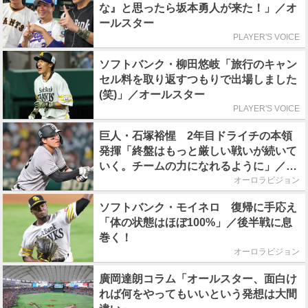
な』と思ったら坂本勇人が来た！」／オ
ールスター
PLAYER'S VOICE
ソフトバンク・柳田悠岐「旅行のキャン
セル料を取り返すつもりで出場しました
(笑)」／オールスター
PLAYER'S VOICE
巨人・石塚裕惺 2年目ドライチの本領
発揮「終盤はもっと厳しい戦いが続いて
いく。チームの力になれるように」／後
半戦に息巻く！
オーロラビジョン
ソフトバンク・モイネロ 復帰に手応え
「体の状態はほぼ100%」／後半戦に息
巻く！
オーロラビジョン
廣岡達朗コラム「オールスター、面白け
れば何をやってもいいという発想は大間