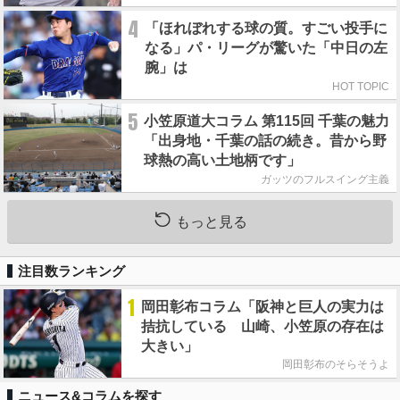
4
「ほれぼれする球の質。すごい投手に
なる」パ・リーグが驚いた「中日の左
腕」は
HOT TOPIC
5
小笠原道大コラム 第115回 千葉の魅力
「出身地・千葉の話の続き。昔から野
球熱の高い土地柄です」
ガッツのフルスイング主義
もっと見る
注目数ランキング
1
岡田彰布コラム「阪神と巨人の実力は
拮抗している 山崎、小笠原の存在は
大きい」
岡田彰布のそらそうよ
ニュース&コラムを探す