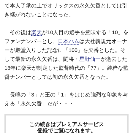
て本人了承の上でオリックスの永久欠番としては引
き継がれないことになった。
その後は
楽天
が10人目の選手を意味する「10」を
ファンナンバーとし、
日本ハム
は大社義規元オーナ
ーが殿堂入りした記念に「100」を欠番とした。そ
して最新の永久欠番は、闘将・
星野仙一
が逝去した
18年に楽天が制定した監督時代の「77」。純粋な監
督ナンバーとしては初の永久欠番となった。
長嶋の「3」と王の「1」をはじめ強烈な印象を与
える「永久欠番」だが・・・
この続きはプレミアムサービス
登録でご覧になれます。