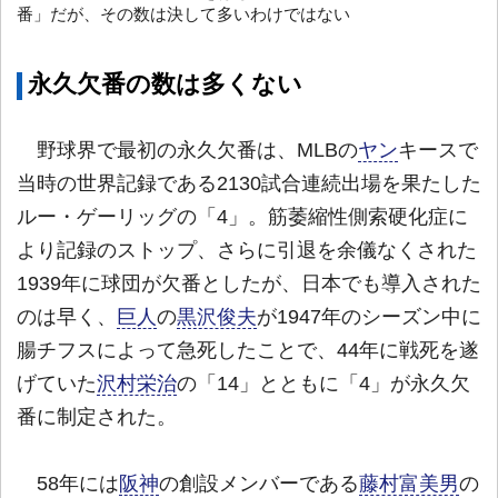
番」だが、その数は決して多いわけではない
永久欠番の数は多くない
野球界で最初の永久欠番は、MLBの
ヤン
キースで
当時の世界記録である2130試合連続出場を果たした
ルー・ゲーリッグの「4」。筋萎縮性側索硬化症に
より記録のストップ、さらに引退を余儀なくされた
1939年に球団が欠番としたが、日本でも導入された
のは早く、
巨人
の
黒沢俊夫
が1947年のシーズン中に
腸チフスによって急死したことで、44年に戦死を遂
げていた
沢村栄治
の「14」とともに「4」が永久欠
番に制定された。
58年には
阪神
の創設メンバーである
藤村富美男
の