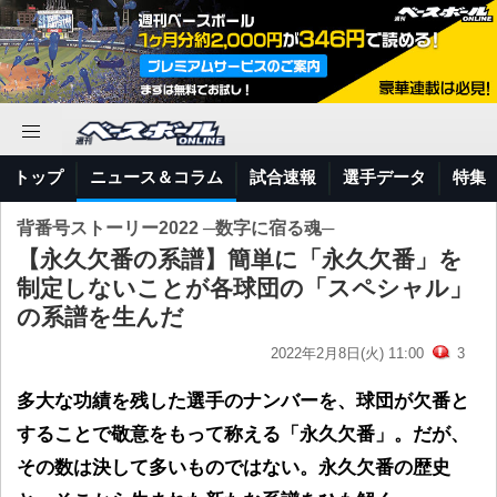
トップ
ニュース＆コラム
試合速報
選手データ
特集
背番号ストーリー2022 ─数字に宿る魂─
【永久欠番の系譜】簡単に「永久欠番」を
制定しないことが各球団の「スペシャル」
の系譜を生んだ
2022年2月8日(火) 11:00
3
多大な功績を残した選手のナンバーを、球団が欠番と
することで敬意をもって称える「永久欠番」。だが、
その数は決して多いものではない。永久欠番の歴史