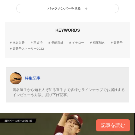
さん流に言えば、念ずれ
バックナンバーを見る
ば花開くですね」
KEYWORDS
永久欠番
王貞治
長嶋茂雄
イチロー
稲尾和久
背番号
背番号ストーリー2022
特集記事
著名選手から知る人ぞ知る選手まで多様なラインナップでお届けする
インビューや対談、掘り下げ記事。
記事を読む