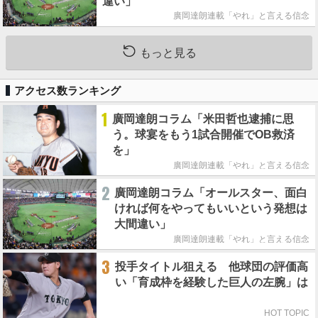
違い」
廣岡達朗連載「やれ」と言える信念
もっと見る
アクセス数ランキング
1
廣岡達朗コラム「米田哲也逮捕に思
う。球宴をもう1試合開催でOB救済
を」
廣岡達朗連載「やれ」と言える信念
2
廣岡達朗コラム「オールスター、面白
ければ何をやってもいいという発想は
大間違い」
廣岡達朗連載「やれ」と言える信念
3
投手タイトル狙える 他球団の評価高
い「育成枠を経験した巨人の左腕」は
HOT TOPIC