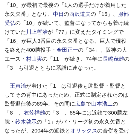
「10」が最初で最後の「1人の選手だけが着用した
永久欠番」となり、
中日
の
西沢道夫
の「15」、
服部
受弘
の「10」が続いて、監督になってからも着け続
けていた
川上哲治
が「77」に変えたタイミングで
「16」が巨人3番目の永久欠番となる。巨人で現役
を終えた400勝投手・
金田正一
の「34」、阪神の大
エース・
村山実
の「11」が続き、74年に
長嶋茂雄
の
「3」も引退とともに系譜に連なった。
王貞治
が着けた「1」は引退後も助監督・監督と
してその背中にあったため、正式に制定されたのは
監督退任後の89年。その間に
広島
で
山本浩二
の
「8」、
衣笠祥雄
の「3」、85年には近鉄で300勝左
腕・
鈴木啓示
の「1」がパ・リーグ初の永久欠番と
なったが、2004年の近鉄と
オリックス
の合併を受け