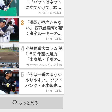
「『バットはネット
に立てかけて、端に
置くんだぞ』と栗山
PLAYER'S VOICE
巧さんに教えていた
3
「課題が見当たらな
だきました」／憧れ
い」 西武首脳陣が驚
の人からの金言
く高卒ルーキーの高
い“完成度”
HOT TOPIC
4
小笠原道大コラム 第
115回 千葉の魅力
「出身地・千葉の話
の続き。昔から野球
ガッツのフルスイング主義
熱の高い土地柄で
5
「今は一番のほうが
す」
やりやすい」 ソフト
バンク・正木智也が
覚醒した理由
HOT TOPIC
もっと見る