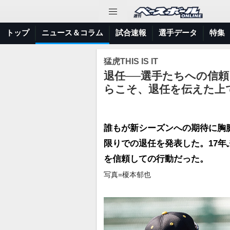
トップ
ニュース＆コラム
試合速報
選手データ
特集
猛虎THIS IS IT
退任──選手たちへの信
らこそ、退任を伝えた上
誰もが新シーズンへの期待に胸
限りでの退任を発表した。17
を信頼しての行動だった。
写真=榎本郁也