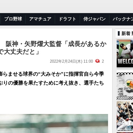
プロ野球
アマチュア
ドラフト
侍ジャパン
バックナ
新着
頼 阪神・矢野燿大監督「成長があるか
で大丈夫だと」
2022年2月24日(木) 11:00
2
膨らませる球界の“大みそか”に指揮官自ら今季
年ぶりの優勝を果たすために考え抜き、選手たち