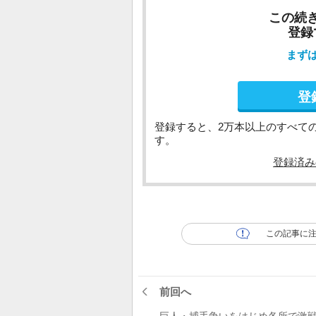
この続
登録
まず
登
登録すると、2万本以上のすべて
す。
登録済み
この記事に
前回へ