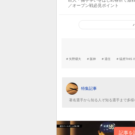
巨人・捕手争いをはじめ各所で激
／オープン戦必見ポイント
矢野燿大
阪神
退任
猛虎THIS IS
特集記事
著名選手から知る人ぞ知る選手まで多様
記事を