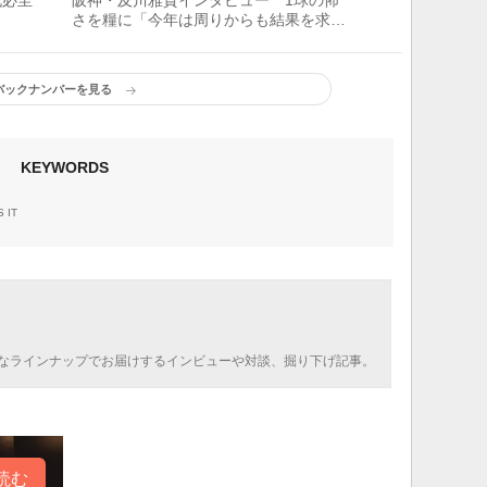
戦必至
阪神・及川雅貴インタビュー 1球の怖
さを糧に「今年は周りからも結果を求め
られるのでしっかり投げていく」
バックナンバーを見る
KEYWORDS
 IT
なラインナップでお届けするインビューや対談、掘り下げ記事。
読む