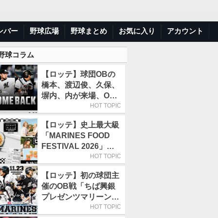
ンバー
野球広場
野球まとめ
お気に入り
アカウント
 野球コラム
【ロッテ】球団OBの
橋本、渡辺俊、久保、
塀内、内が来場、OB
解説も／9月22日開催
HOT TOPIC
の「TEAM26デー」
【ロッテ】史上最大級
「MARINES FOOD
FESTIVAL 2026」第4
弾「KOREAN
HOT TOPIC
FOOD」は9月19～22
【ロッテ】初の球団主
日／初日はビール半額
催のOB戦「ちば興銀
デー
プレゼンツマリーンズ
スペシャルゲーム
HOT TOPIC