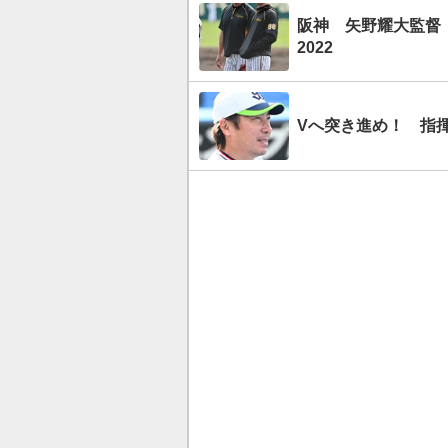
阪神 矢野耀大監督
2022
Vへ突き進め！ 指