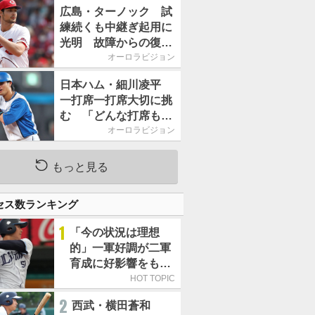
2026」、11月23日開
広島・ターノック 試
催
練続くも中継ぎ起用に
光明 故障からの復帰
期す／助っ人前半戦通
オーロラビジョン
信簿
日本ハム・細川凌平
一打席一打席大切に挑
む 「どんな打席も何
か意味のある打席にし
オーロラビジョン
たい」／後半戦に息巻
く！
もっと見る
セス数ランキング
1
「今の状況は理想
的」一軍好調が二軍
育成に好影響をもた
らす西武 象徴は高
HOT TOPIC
卒新人・横田蒼和
2
西武・横田蒼和