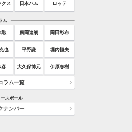
ックス
日本ハム
ロッテ
ラム
本勲
廣岡達朗
岡田彰布
克也
平野謙
堀内恒夫
恭彦
大久保博元
伊原春樹
コラム一覧
ベースボール
クナンバー