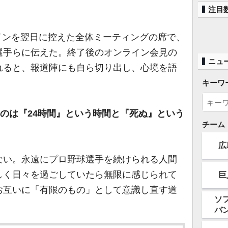
注目
プインを翌日に控えた全体ミーティングの席で、
選手らに伝えた。終了後のオンライン会見の
ニュ
れると、報道陣にも自ら切り出し、心境を語
キーワ
るのは『24時間』という時間と『死ぬ』という
チーム
広
い。永遠にプロ野球選手を続けられる人間
しく日々を過ごしていたら無限に感じられて
巨
お互いに「有限のもの」として意識し直す道
ソ
バ