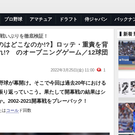
プロ野球
アマチュア
ドラフト
侍ジャパン
バックナ
新着
年の戦いぶりを徹底検証！
のはどこなのか!?】ロッテ・重責を背
!? のオープニングゲーム／12球団
2022年3月25日(金) 11:00
1
ロ野球が幕開け。そこで今回は過去20年における
を振り返っていこう。果たして開幕戦の結果はシ
2002-2021開幕戦をプレーバック！
たは
コール
ド回数