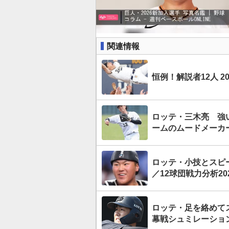
関連情報
恒例！解説者12人 
ロッテ・三木亮 強
ームのムードメーカ
ロッテ・小技とスピ
／12球団戦力分析20
ロッテ・足を絡めて
幕戦シュミレーショ