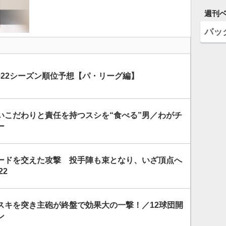
週刊
バッ
2022シーズン順位予想【パ・リーグ編】
いこだわりと責任を持つスシを“食べる”男／わがチ
ー
ードを交えた攻撃 投手陣も束となり、いざ頂点へ
22
スキを突き主砲が終盤で効果大の一撃！／12球団開
ン