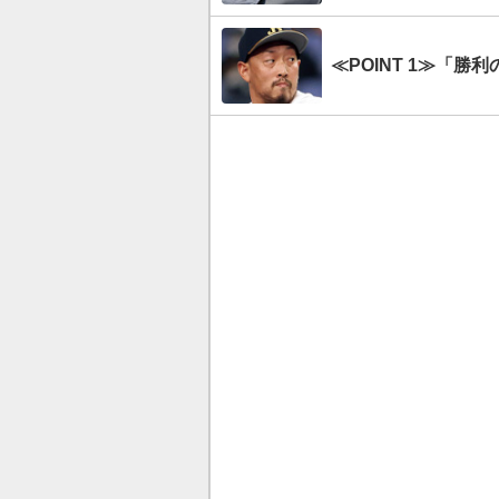
≪POINT 1≫「