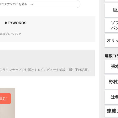
バックナンバーを見る
巨
ソ
KEYWORDS
バ
開幕戦プレーバック
オリ
連載コ
張
なラインナップでお届けするインビューや対談、掘り下げ記事。
野村
辻
読む
連載