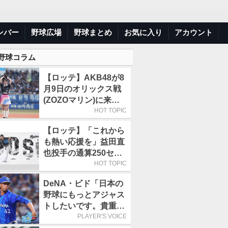
ンバー
野球広場
野球まとめ
お気に入り
アカウント
 野球コラム
【ロッテ】AKB48が8
月9日のオリックス戦
(ZOZOマリン)に来場
／佐藤綺星「一番の思
HOT TOPIC
い出に」
【ロッテ】「これから
も熱い応援を」益田直
也投手の通算250セー
ブ記念グッズ第2弾が
HOT TOPIC
販売開始
DeNA・ビド「日本の
野球にもっとアジャス
トしたいです。貴重な
経験になると思いま
PLAYER'S VOICE