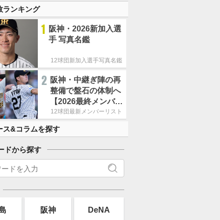
数ランキング
1
阪神・2026新加入選
手 写真名鑑
12球団新加入選手写真名鑑
2
阪神・中継ぎ陣の再
整備で盤石の体制へ
【2026最終メンバー
リスト】
12球団最新メンバーリスト
ース&コラムを探す
ードから探す
島
阪神
DeNA