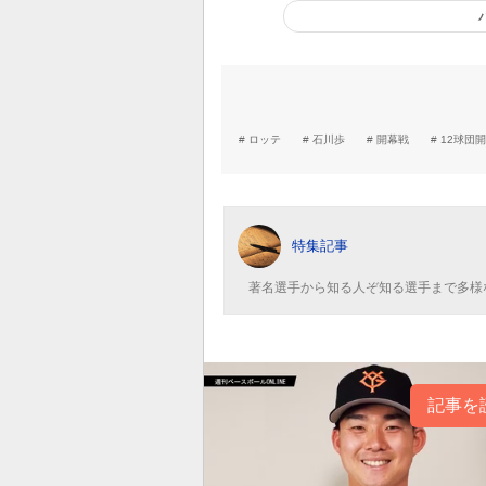
ロッテ
石川歩
開幕戦
12球団
特集記事
著名選手から知る人ぞ知る選手まで多様
記事を