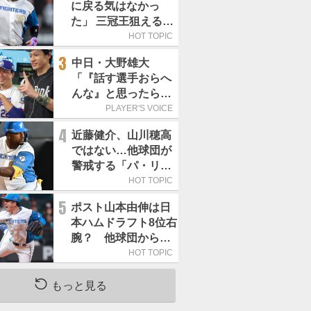
に戻る気はなかっ
た」 三冠王狙える頼
もしい強打者は
HOT TOPIC
3
中日・大野雄大
「『話す選手おらへ
んな』と思ったら坂
本勇人が来た！」／
PLAYER'S VOICE
オールスター
4
近藤健介、山川穂高
ではない…他球団が
警戒する「パ・リー
グで最も怖い打者」
HOT TOPIC
は
5
ポスト山本由伸は日
本ハムドラフト8位右
腕？ 他球団から
「モノが違う」
HOT TOPIC
もっと見る