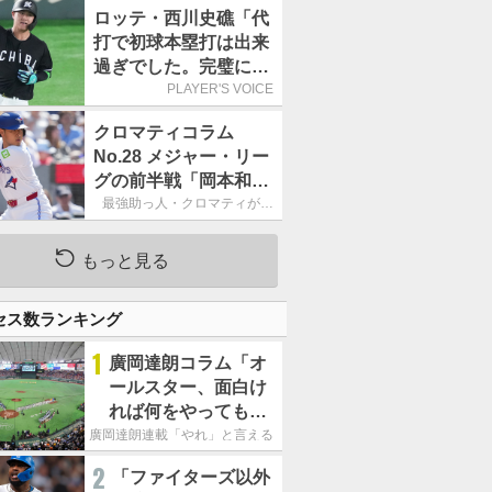
す」／日本球界
ロッテ・西川史礁「代
打で初球本塁打は出来
過ぎでした。完璧に打
てたと思います」／球
PLAYER'S VOICE
宴初打席本塁打
クロマティコラム
No.28 メジャー・リー
グの前半戦「岡本和真
の奮闘は誇らしいけれ
最強助っ人・クロマティが斬
る!!「日米・野球考察」
ど、133三振はいただ
けない」
もっと見る
セス数ランキング
1
廣岡達朗コラム「オ
ールスター、面白け
れば何をやってもい
いという発想は大間
廣岡達朗連載「やれ」と言える信念
違い」
2
「ファイターズ以外