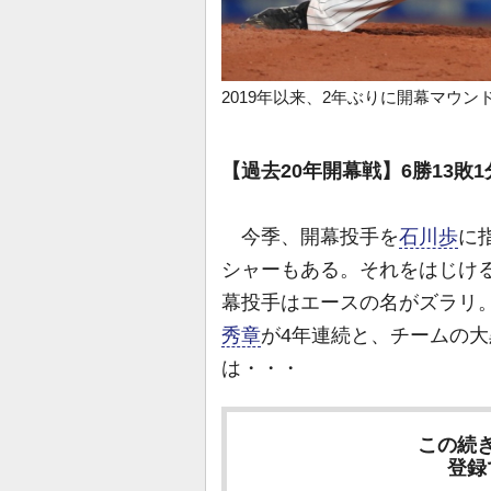
2019年以来、2年ぶりに開幕マウ
【過去20年開幕戦】6勝13敗1分
今季、開幕投手を
石川歩
に
シャーもある。それをはじけ
幕投手はエースの名がズラリ
秀章
が4年連続と、チームの
は・・・
この続
登録