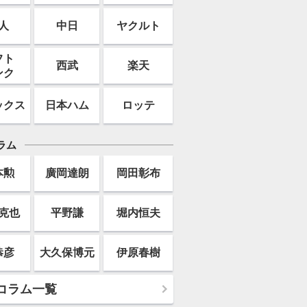
人
中日
ヤクルト
フト
西武
楽天
ンク
ックス
日本ハム
ロッテ
ラム
本勲
廣岡達朗
岡田彰布
克也
平野謙
堀内恒夫
恭彦
大久保博元
伊原春樹
コラム一覧