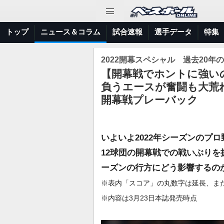
トップ
ニュース＆コラム
試合速報
選手データ
特集
2022開幕スペシャル 過去20
【開幕戦でホントに強い
負うエースが奮闘も大荒れ
開幕戦プレーバック
いよいよ2022年シーズンのプ
12球団の開幕戦での戦いぶり
ーズンの行方にどう影響するのか。
※表内「スコア」の丸数字は延長、ま
※内容は3月23日本誌発売時点