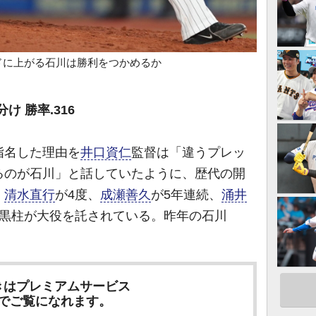
ンドに上がる石川は勝利をつかめるか
け 勝率.316
指名した理由を
井口資仁
監督は「違うプレッ
るのが石川」と話していたように、歴代の開
。
清水直行
が4度、
成瀬善久
が5年連続、
涌井
大黒柱が大役を託されている。昨年の石川
きはプレミアムサービス
でご覧になれます。