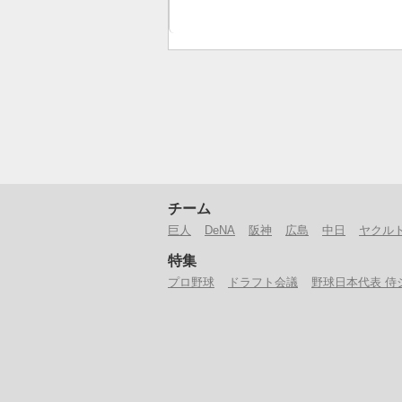
チーム
巨人
DeNA
阪神
広島
中日
ヤクル
特集
プロ野球
ドラフト会議
野球日本代表 侍