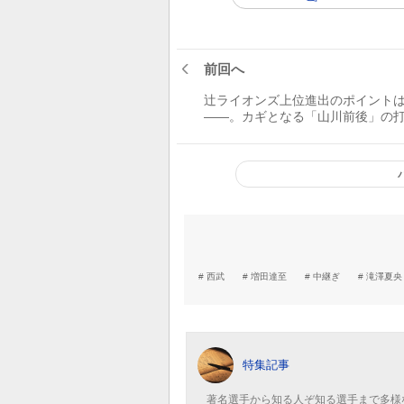
前回へ
辻ライオンズ上位進出のポイント
――。カギとなる「山川前後」の
西武
増田達至
中継ぎ
滝澤夏央
特集記事
著名選手から知る人ぞ知る選手まで多様