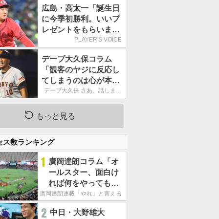
ーカーブを投げまし
広島・高太一「誕生日
た」／魔球
に今季初勝利。いいプ
レゼントをもらいまし
た」／バースデー星
PLAYER'S VOICE
デーブ大久保コラム
「観客のヤジに反応し
てしまうのは心が本当
に純粋だからなので
デーブ大久保 さあ、話しまし
ょう！
す」
もっと見る
セス数ランキング
1
廣岡達朗コラム「オ
ールスター、面白け
れば何をやってもい
いという発想は大間
廣岡達朗連載「やれ」と言える信念
違い」
2
中日・大野雄大