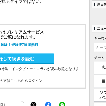
を執るタイプではない。
注目
ニュ
きはプレミアムサービス
でご覧になれます。
キーワ
は体験！登録後7日間無料
チーム
録して続きを読む
広
の特集・インタビュー・コラムが読み放題となりま
の方はこちらからログイン
巨
ソ
バ
注目！