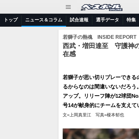
トップ
ニュース＆コラム
試合速報
選手データ
特集
若獅子の熱魂 INSIDE REPORT
西武・増田達至 守護神
在感
若獅子が思い切りプレーできる
るからなのは間違いないだろう
アップ。リリーフ陣が12球団No
号14が献身的にチームを支えて
文=上岡真里江 写真=榎本郁也