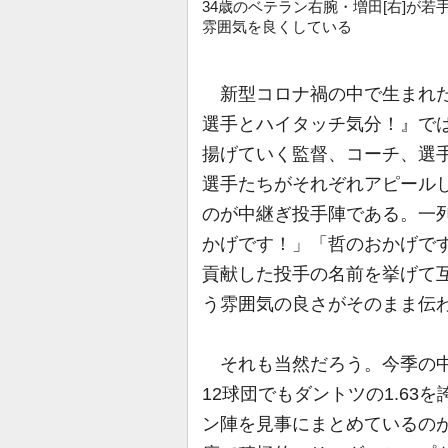
34歳のベテラン右腕・増田[右]が
雰囲気を良くしている
新型コロナ禍の中で生まれた
選手とハイタッチ気分！』で
揚げていく監督、コーチ、選
選手たちがそれぞれアピール
のが中継ぎ投手陣である。一
かげです！」「哲のおかげで
貢献した投手の名前を挙げて
う雰囲気の良さがそのまま伝
それも当然だろう。今季の中
12球団でもダントツの1.63
ン陣を見事にまとめているの