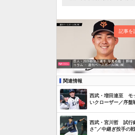
記事を
関連情報
西武・増田達至 モ
いクローザー／序盤戦
西武・宮川哲 試行
さ”／中継ぎ投手の