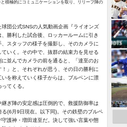
若手と積極的にコミュニケーションを取り、リリーフ陣の
球団公式SNSの人気動画企画『ライオンズ
は、勝利した試合後、ロッカールームに引き
手、スタッフの様子を撮影し、そのカメラに
していく。その中で、抜群の結束力を見せる
列に並んでカメラの前を通ると、「達至のお
す！」と、それぞれが思う、その日の勝利に
互いを称えていく様子からは、ブルペンに漂
わってくる。
継ぎ陣の安定感は圧倒的で、救援防御率は
を誇る(6月9日現在。以下同)。その鉄壁のブルペ
が守護神・増田達至だ。決して強い言葉や態