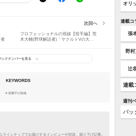
オリ
連載コ
次回へ
張
は
プロフェッショナルの視線【投手編】荒
打者
木大輔(野球解説者)「ヤクルトVの大き
な要因は交流戦でも力を発揮したリリー
フ陣の力」
野村
バックナンバーを見る
辻
KEYWORDS
連載
若獅子の熱魂
週刊
バッ
なラインナップでお届けするインビューや対談、掘り下げ記事。