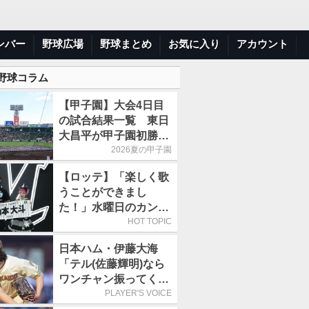
ンバー
野球広場
野球まとめ
お気に入り
アカウント
 野球コラム
【甲子園】大会4日目
の試合結果一覧 東日
大昌平が甲子園初勝
利、青森山田は1点差
2026夏の甲子園
で逃げ切り
【ロッテ】「楽しく歌
うことができまし
た！」水曜日のカンパ
ネラ、8月8日のオリッ
HOT TOPIC
クス戦(ZOZOマリン)
日本ハム・伊藤大海
に来場
「テル(佐藤輝明)なら
ワンチャン振ってくれ
るかなと思って超スロ
PLAYER'S VOICE