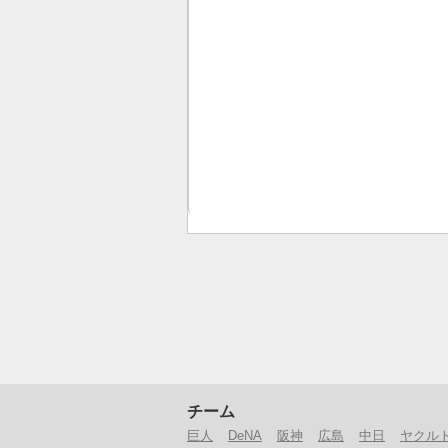
チーム
巨人
DeNA
阪神
広島
中日
ヤクル