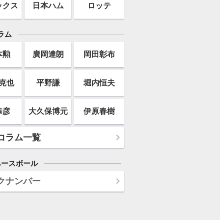
ックス
日本ハム
ロッテ
ラム
本勲
廣岡達朗
岡田彰布
克也
平野謙
堀内恒夫
恭彦
大久保博元
伊原春樹
コラム一覧
ベースボール
クナンバー