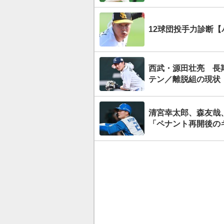
12球団投手力診断
西武・源田壮亮 長
テン／離脱組の現状
清宮幸太郎、森友哉
「ペナント再開後の