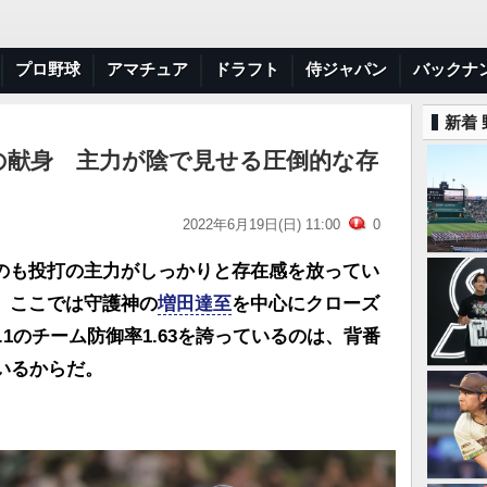
プロ野球
アマチュア
ドラフト
侍ジャパン
バックナ
新着
の献身 主力が陰で見せる圧倒的な存
2022年6月19日(日) 11:00
0
のも投打の主力がしっかりと存在感を放ってい
。ここでは守護神の
増田達至
を中心にクローズ
.1のチーム防御率1.63を誇っているのは、背番
いるからだ。