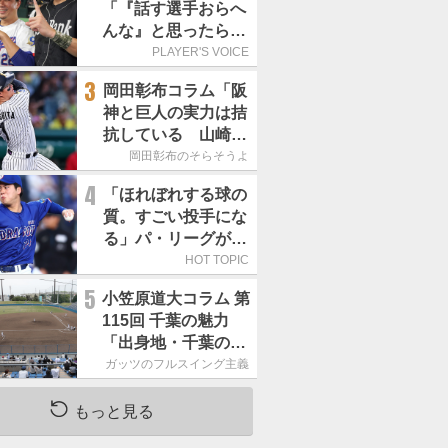
「『話す選手おらへ
んな』と思ったら坂
本勇人が来た！」／
PLAYER'S VOICE
オールスター
3
岡田彰布コラム「阪
神と巨人の実力は拮
抗している 山崎、
小笠原の存在は大き
岡田彰布のそらそうよ
い」
4
「ほれぼれする球の
質。すごい投手にな
る」パ・リーグが驚
いた「中日の左腕」
HOT TOPIC
は
5
小笠原道大コラム 第
115回 千葉の魅力
「出身地・千葉の話
の続き。昔から野球
ガッツのフルスイング主義
熱の高い土地柄で
す」
もっと見る