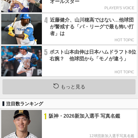
オールスター
PLAYER'S VOICE
4
近藤健介、山川穂高ではない…他球団
が警戒する「パ・リーグで最も怖い打
者」は
HOT TOPIC
5
ポスト山本由伸は日本ハムドラフト8位
右腕？ 他球団から「モノが違う」
HOT TOPIC
もっと見る
注目数ランキング
1
阪神・2026新加入選手 写真名鑑
12球団新加入選手写真名鑑