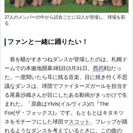
27人のメンバーの中から試合ごとに12人が登場し、球場を彩
る
ファンと一緒に踊りたい！
巷を騒がすきつねダンスが登場したのは、札幌ド
ームでの本拠地開幕3戦目(3月31日、
西武
戦)だっ
た。一度聞いたら耳に残る音楽、目に焼き付く不思
議なダンスは、球団でファイターズガールを担当す
る尾暮沙織さんが目にしたある動画がきっかけで生
まれた。「原曲はYlvis(イルヴィス)の『The
Fox(ザ・フォックス)』です。もともとはキタキツ
ネをモチーフにした球団マ
スコット
、フレップが踊
れるようなダンスを考えているときに、この曲の