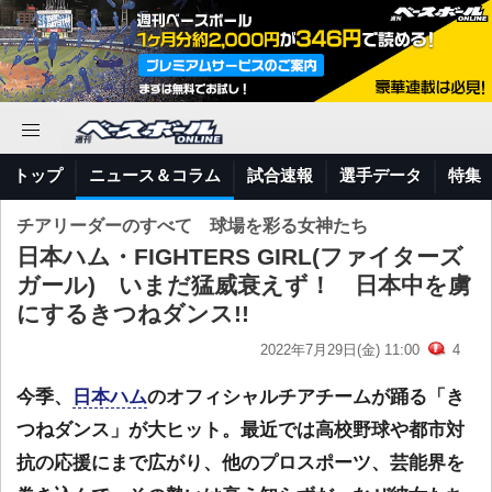
トップ
ニュース＆コラム
試合速報
選手データ
特集
チアリーダーのすべて 球場を彩る女神たち
日本ハム・FIGHTERS GIRL(ファイターズ
ガール) いまだ猛威衰えず！ 日本中を虜
にするきつねダンス!!
2022年7月29日(金) 11:00
4
今季、
日本ハム
のオフィシャルチアチームが踊る「き
つねダンス」が大ヒット。最近では高校野球や都市対
抗の応援にまで広がり、他のプロスポーツ、芸能界を