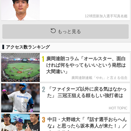
12球団新加入選手写真名鑑
もっと見る
アクセス数ランキング
1
廣岡達朗コラム「オールスター、面白
ければ何をやってもいいという発想は
大間違い」
廣岡達朗連載「やれ」と言える信念
2
「ファイターズ以外に戻る気はなかっ
た」 三冠王狙える頼もしい強打者は
HOT TOPIC
3
中日・大野雄大「『話す選手おらへん
な』と思ったら坂本勇人が来た！」／