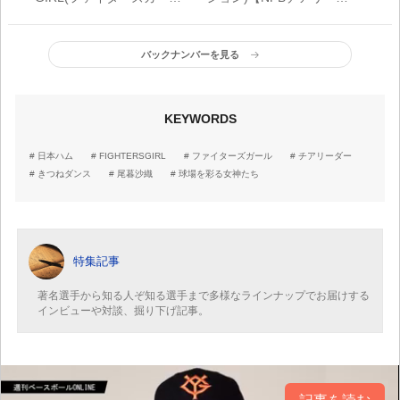
ル) みんなで踊ろう！
ーメンバー紹介】
きつねダンスレッスン！
バックナンバーを見る
KEYWORDS
日本ハム
FIGHTERSGIRL
ファイターズガール
チアリーダー
きつねダンス
尾暮沙織
球場を彩る女神たち
特集記事
著名選手から知る人ぞ知る選手まで多様なラインナップでお届けする
インビューや対談、掘り下げ記事。