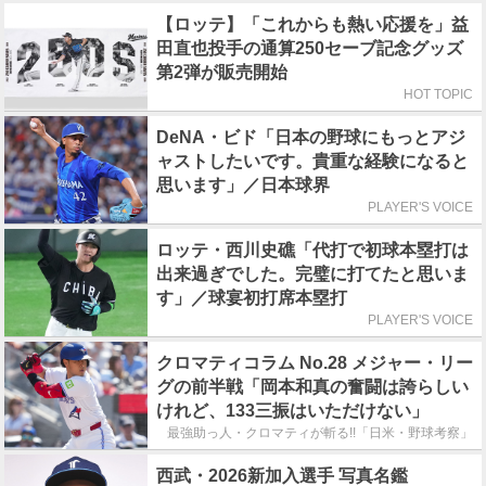
【ロッテ】「これからも熱い応援を」益
田直也投手の通算250セーブ記念グッズ
第2弾が販売開始
HOT TOPIC
DeNA・ビド「日本の野球にもっとアジ
ャストしたいです。貴重な経験になると
思います」／日本球界
PLAYER'S VOICE
ロッテ・西川史礁「代打で初球本塁打は
出来過ぎでした。完璧に打てたと思いま
す」／球宴初打席本塁打
PLAYER'S VOICE
クロマティコラム No.28 メジャー・リー
グの前半戦「岡本和真の奮闘は誇らしい
けれど、133三振はいただけない」
最強助っ人・クロマティが斬る!!「日米・野球考察」
西武・2026新加入選手 写真名鑑