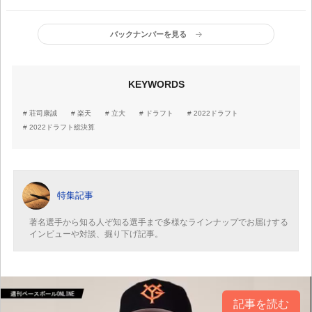
託された超高校級スラッ
35人指名選手一覧
ガー「応援が多くて熱心
なジャイアンツファンば
バックナンバーを見る
かりでなく、プロ野球フ
ァンから愛される選手に
なりたい」
KEYWORDS
荘司康誠
楽天
立大
ドラフト
2022ドラフト
2022ドラフト総決算
特集記事
著名選手から知る人ぞ知る選手まで多様なラインナップでお届けする
インビューや対談、掘り下げ記事。
記事を読む