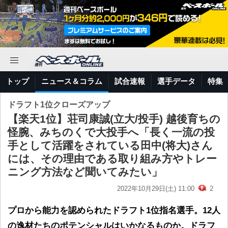
トップ
ニュース＆コラム
試合速報
選手データ
特集
ドラフト1位クローズアップ
【楽天1位】荘司康誠(立大/投手) 越後育ちの
怪腕、みちのくで大投手へ「長く一流の投
手として活躍をされている田中(将大)さん
には、その理由である取り組み方やトレー
ニング方法など聞いてみたい」
2022年10月29日(土) 11:00
2
プロから能力を認められたドラフト1位指名選手。12人
の逸材たちのポテンシャルはいかなるものか。ドラフ