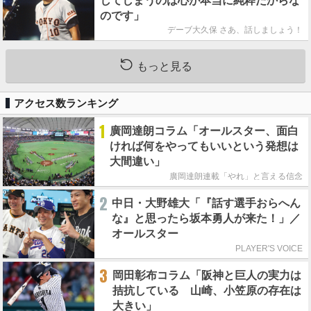
してしまうのは心が本当に純粋だからな
のです」
デーブ大久保 さあ、話しましょう！
もっと見る
アクセス数ランキング
1
廣岡達朗コラム「オールスター、面白
ければ何をやってもいいという発想は
大間違い」
廣岡達朗連載「やれ」と言える信念
2
中日・大野雄大「『話す選手おらへん
な』と思ったら坂本勇人が来た！」／
オールスター
PLAYER'S VOICE
3
岡田彰布コラム「阪神と巨人の実力は
拮抗している 山崎、小笠原の存在は
大きい」