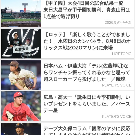
【甲子園】大会4日目の試合結果一覧
東日大昌平が甲子園初勝利、青森山田は
1点差で逃げ切り
2026夏の甲子園
【ロッテ】「楽しく歌うことができまし
た！」水曜日のカンパネラ、8月8日のオ
リックス戦(ZOZOマリン)に来場
HOT TOPIC
日本ハム・伊藤大海「テル(佐藤輝明)な
らワンチャン振ってくれるかなと思って
超スローカーブを投げました」／魔球
PLAYER'S VOICE
広島・高太一「誕生日に今季初勝利。い
いプレゼントをもらいました」／バース
デー星
PLAYER'S VOICE
デーブ大久保コラム「観客のヤジに反応