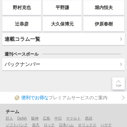
野村克也
平野謙
堀内恒夫
辻恭彦
大久保博元
伊原春樹
連載コラム一覧
週刊ベースボール
バックナンバー
便利でお得な
プレミアムサービスのご案内
P
チーム
巨人
DeNA
阪神
広島
中日
ヤクルト
西武
ソフトバンク
楽天
ロッテ
日本ハム
オリックス
ハヤテ