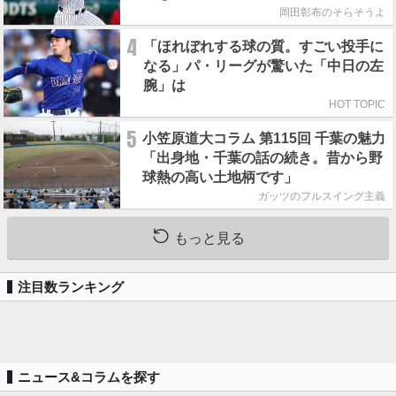
岡田彰布のそらそうよ
4
「ほれぼれする球の質。すごい投手に
なる」パ・リーグが驚いた「中日の左
腕」は
HOT TOPIC
5
小笠原道大コラム 第115回 千葉の魅力
「出身地・千葉の話の続き。昔から野
球熱の高い土地柄です」
ガッツのフルスイング主義
もっと見る
注目数ランキング
ニュース&コラムを探す