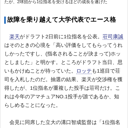
たが、2球団から1位指名を受けるほどの成長を遂げた
故障を乗り越えて大学代表でエース格
楽天
がドラフト2日前に1位指名を公表。
荘司康誠
はそのときの心境を「高い評価をしてもらってうれ
しかったですし、(指名されることが決まって)ホッ
としました」と明かす。ところがドラフト当日、思
いもかけぬことが待っていた。
ロッテ
も1巡目で荘
司を入札したのだ。抽選の結果、楽天が交渉権を獲
得したが、1位指名が重複した投手は荘司だけ。こ
れは今年のアマチュアNO.1投手が誰であるか、知
らしめることになった。
会見に同席した立大の溝口智成監督は「1位指名