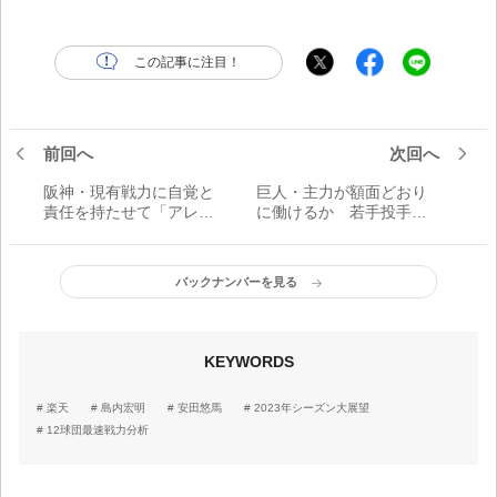
この記事に注目！
前回へ
次回へ
阪神・現有戦力に自覚と
巨人・主力が額面どおり
責任を持たせて「アレ」
に働けるか 若手投手の
を狙う／12球団最速戦力
成長も必須に／12球団最
分析
速戦力分析
バックナンバーを見る
KEYWORDS
楽天
島内宏明
安田悠馬
2023年シーズン大展望
12球団最速戦力分析