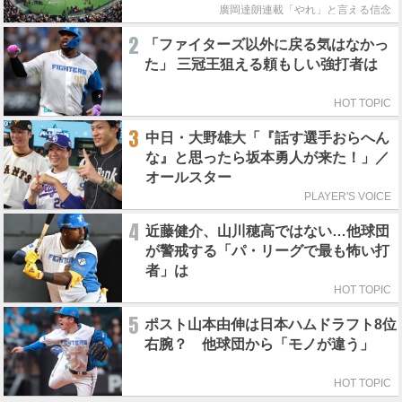
廣岡達朗連載「やれ」と言える信念
2
「ファイターズ以外に戻る気はなかっ
た」 三冠王狙える頼もしい強打者は
HOT TOPIC
3
中日・大野雄大「『話す選手おらへん
な』と思ったら坂本勇人が来た！」／
オールスター
PLAYER'S VOICE
4
近藤健介、山川穂高ではない…他球団
が警戒する「パ・リーグで最も怖い打
者」は
HOT TOPIC
5
ポスト山本由伸は日本ハムドラフト8位
右腕？ 他球団から「モノが違う」
HOT TOPIC