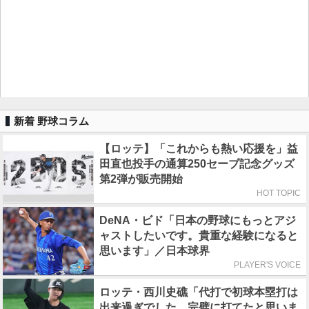
新着 野球コラム
【ロッテ】「これからも熱い応援を」益
田直也投手の通算250セーブ記念グッズ
第2弾が販売開始
HOT TOPIC
DeNA・ビド「日本の野球にもっとアジ
ャストしたいです。貴重な経験になると
思います」／日本球界
PLAYER'S VOICE
ロッテ・西川史礁「代打で初球本塁打は
出来過ぎでした。完璧に打てたと思いま