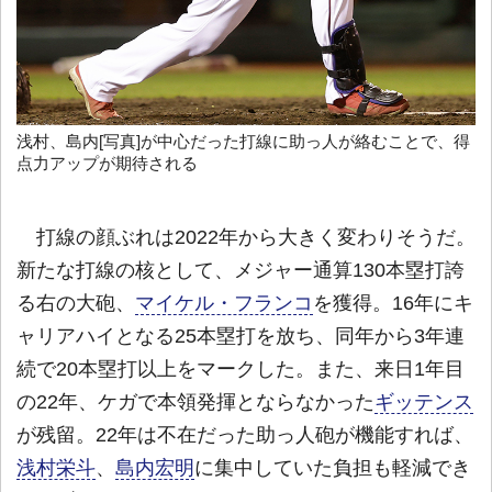
浅村、島内[写真]が中心だった打線に助っ人が絡むことで、得
点力アップが期待される
打線の顔ぶれは2022年から大きく変わりそうだ。
新たな打線の核として、メジャー通算130本塁打誇
る右の大砲、
マイケル・フランコ
を獲得。16年にキ
ャリアハイとなる25本塁打を放ち、同年から3年連
続で20本塁打以上をマークした。また、来日1年目
の22年、ケガで本領発揮とならなかった
ギッテンス
が残留。22年は不在だった助っ人砲が機能すれば、
浅村栄斗
、
島内宏明
に集中していた負担も軽減でき