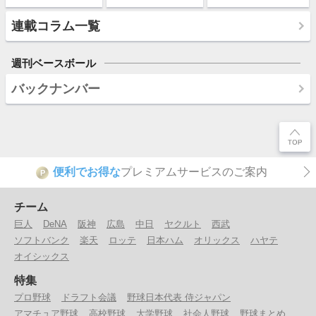
連載コラム一覧
週刊ベースボール
バックナンバー
便利でお得な
プレミアムサービスのご案内
P
チーム
巨人
DeNA
阪神
広島
中日
ヤクルト
西武
ソフトバンク
楽天
ロッテ
日本ハム
オリックス
ハヤテ
オイシックス
特集
プロ野球
ドラフト会議
野球日本代表 侍ジャパン
アマチュア野球
高校野球
大学野球
社会人野球
野球まとめ