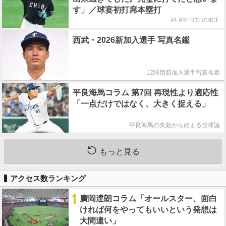
す」／球宴初打席本塁打
PLAYER'S VOICE
西武・2026新加入選手 写真名鑑
12球団新加入選手写真名鑑
平良海馬コラム 第7回 再現性より適応性
「一点だけではなく、大きく捉える」
平良海馬の失敗から始まる投球論
もっと見る
アクセス数ランキング
1
廣岡達朗コラム「オールスター、面白
ければ何をやってもいいという発想は
大間違い」