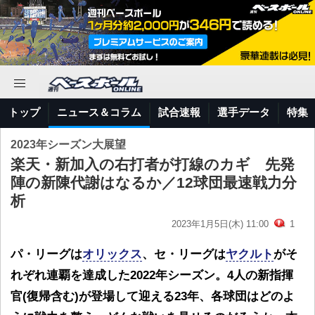
トップ
ニュース＆コラム
試合速報
選手データ
特集
2023年シーズン大展望
楽天・新加入の右打者が打線のカギ 先発
陣の新陳代謝はなるか／12球団最速戦力分
析
2023年1月5日(木) 11:00
1
パ・リーグは
オリックス
、セ・リーグは
ヤクルト
がそ
れぞれ連覇を達成した2022年シーズン。4人の新指揮
官(復帰含む)が登場して迎える23年、各球団はどのよ