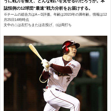
うに戦力を整え、どんな戦いを見せるのだろうか。本
誌恒例の12球団“最速”戦力分析をお届けする。
※チームの総合力はA～D評価。年齢は2023年の満年齢。情報は12
月25日14時時点
文中の△は左打ちまたは左投げ、□は両打ち