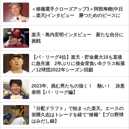
＜移籍選手クローズアップ3＞阿部寿樹(中日
→楽天)インタビュー 勝つためのピースに
楽天・島内宏明インタビュー 新たな自分に
挑戦
【パ・リーグ4位】楽天・貯金最大18も直後
に急失速 2年ぶりに借金背負いBクラス転落
／12球団2022年シーズン回顧
2023年、挑む男たちの強く！ 熱い！ 決意
表明【パ・リーグ編】
「分配ドラフト」で始まった楽天。エースの
岩隈久志はトレードを経て“移籍”【プロ野球
はみだし録】