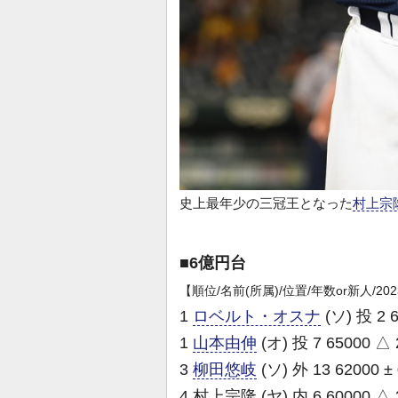
史上最年少の三冠王となった
村上宗
■6億円台
【順位/名前(所属)/位置/年数or新人/2
1
ロベルト・オスナ
(ソ) 投 2 
1
山本由伸
(オ) 投 7 65000 △ 
3
柳田悠岐
(ソ) 外 13 62000 ±
4 村上宗隆 (ヤ) 内 6 60000 △ 