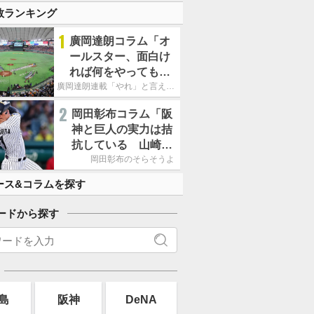
数ランキング
1
廣岡達朗コラム「オ
ールスター、面白け
れば何をやってもい
いという発想は大間
廣岡達朗連載「やれ」と言える信念
違い」
2
岡田彰布コラム「阪
神と巨人の実力は拮
抗している 山崎、
小笠原の存在は大き
岡田彰布のそらそうよ
い」
ース&コラムを探す
ードから探す
島
阪神
DeNA