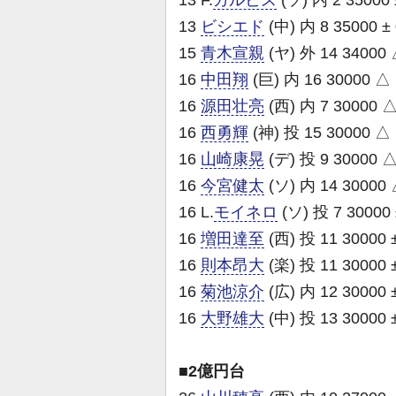
13 F.
ガルビス
(ソ) 内 2 35000 
13
ビシエド
(中) 内 8 35000 ±
15
青木宣親
(ヤ) 外 14 34000 
16
中田翔
(巨) 内 16 30000 △
16
源田壮亮
(西) 内 7 30000 △
16
西勇輝
(神) 投 15 30000 △
16
山崎康晃
(デ) 投 9 30000 △
16
今宮健太
(ソ) 内 14 30000 
16 L.
モイネロ
(ソ) 投 7 30000 
16
増田達至
(西) 投 11 30000 
16
則本昂大
(楽) 投 11 30000 
16
菊池涼介
(広) 内 12 30000 
16
大野雄大
(中) 投 13 30000 
■2億円台