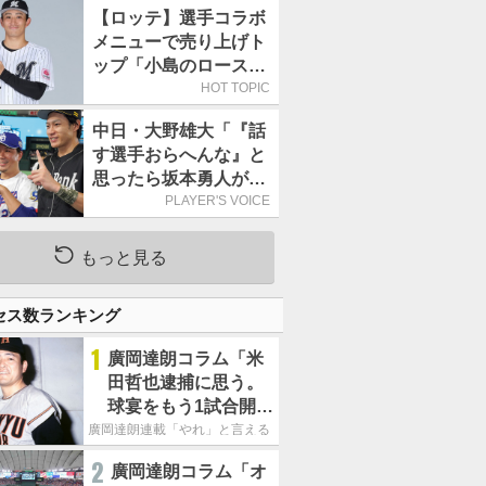
持って球場に立つ
【ロッテ】選手コラボ
メニューで売り上げト
ップ「小島のロースト
ビーフ丼」が4年連続
HOT TOPIC
で1万食を突破
中日・大野雄大「『話
す選手おらへんな』と
思ったら坂本勇人が来
た！」／オールスター
PLAYER'S VOICE
もっと見る
セス数ランキング
1
廣岡達朗コラム「米
田哲也逮捕に思う。
球宴をもう1試合開催
でOB救済を」
廣岡達朗連載「やれ」と言える信念
2
廣岡達朗コラム「オ