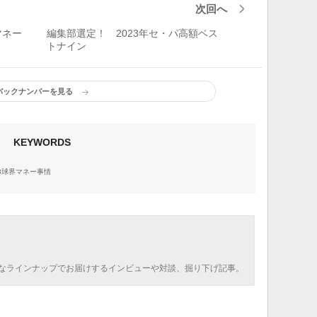
次回へ
マネー
編集部選定！ 2023年セ・パ高額ベス
トナイン
バックナンバーを見る
KEYWORDS
23球界マネー事情
なラインナップでお届けするインビューや対談、掘り下げ記事。