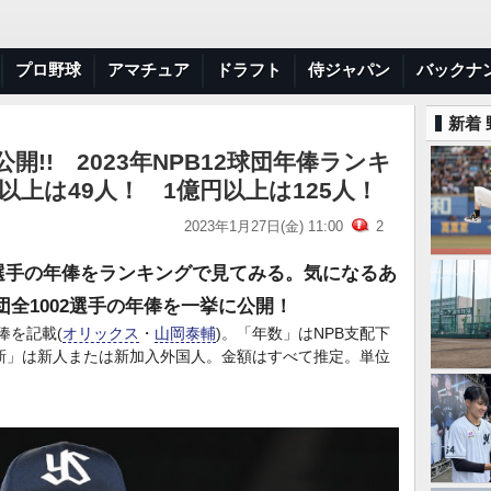
プロ野球
アマチュア
ドラフト
侍ジャパン
バックナ
新着
開!! 2023年NPB12球団年俸ランキ
円以上は49人！ 1億円以上は125人！
2023年1月27日(金) 11:00
2
全選手の年俸をランキングで見てみる。気になるあ
団全1002選手の年俸を一挙に公開！
俸を記載(
オリックス
・
山岡泰輔
)。「年数」はNPB支配下
新」は新人または新加入外国人。金額はすべて推定。単位