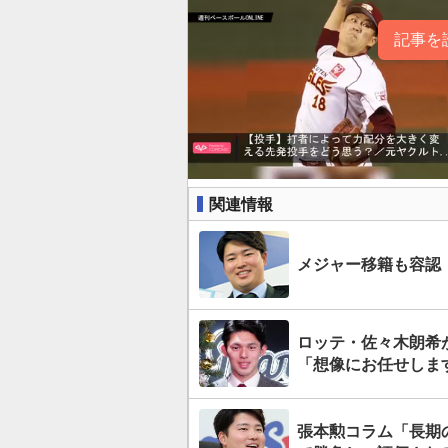
記事を
関連情報
メジャー移籍も容認
ロッテ・佐々木朗希
「想像にお任せしま
張本勲コラム「長期