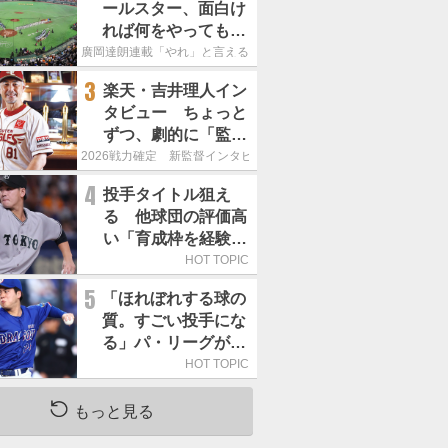
ールスター、面白け
れば何をやってもい
いという発想は大間
廣岡達朗連載「やれ」と言える信念
違い」
3
楽天・吉井理人イン
タビュー ちょっと
ずつ、劇的に「監督
が代わると何もかも
2026戦力確定 新監督インタビュー
が変わるというの
4
投手タイトル狙え
は、チームにとって
る 他球団の評価高
良くないことなんで
い「育成枠を経験し
す」
た巨人の左腕」は
HOT TOPIC
5
「ほれぼれする球の
質。すごい投手にな
る」パ・リーグが驚
いた「中日の左腕」
HOT TOPIC
は
もっと見る