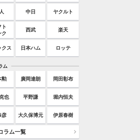
人
中日
ヤクルト
フト
西武
楽天
ンク
ックス
日本ハム
ロッテ
ラム
本勲
廣岡達朗
岡田彰布
克也
平野謙
堀内恒夫
恭彦
大久保博元
伊原春樹
コラム一覧