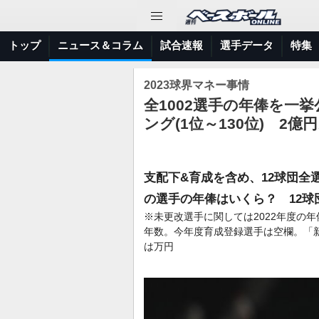
トップ
ニュース＆コラム
試合速報
選手データ
特集
2023球界マネー事情
全1002選手の年俸を一挙公
ング(1位～130位) 2億
支配下&育成を含め、12球団
の選手の年俸はいくら？ 12球
※未更改選手に関しては2022年度の年
年数。今年度育成登録選手は空欄。「
は万円