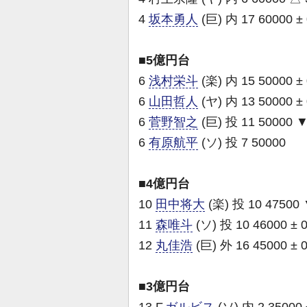
4
坂本勇人
(巨) 内 17 60000 ±
■5億円台
6
浅村栄斗
(楽) 内 15 50000 ±
6
山田哲人
(ヤ) 内 13 50000 ±
6
菅野智之
(巨) 投 11 50000 ▼
6
有原航平
(ソ) 投 7 50000
■4億円台
10
田中将大
(楽) 投 10 47500 
11
森唯斗
(ソ) 投 10 46000 ± 
12
丸佳浩
(巨) 外 16 45000 ± 
■3億円台