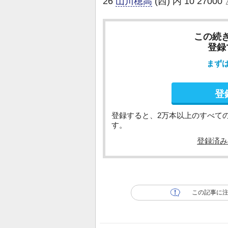
26
山川穂高
(西) 内 10 2700
この続
登録
まず
登
登録すると、2万本以上のすべて
す。
登録済み
この記事に