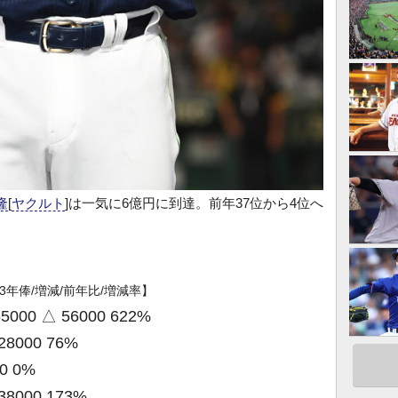
隆
[
ヤクルト
]は一気に6億円に到達。前年37位から4位へ
023年俸/増減/前年比/増減率】
65000 △ 56000 622%
28000 76%
 0 0%
38000 173%