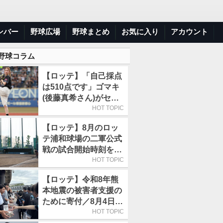
ンバー
野球広場
野球まとめ
お気に入り
アカウント
 野球コラム
【ロッテ】「自己採点
は510点です」ゴマキ
(後藤真希さん)がセレ
モニアルピッチ
HOT TOPIC
【ロッテ】8月のロッ
テ浦和球場の二軍公式
戦の試合開始時刻を午
前10時30分に変更
HOT TOPIC
【ロッテ】令和8年熊
本地震の被害者支援の
ために寄付／8月4日に
は選手たちが募金箱を
HOT TOPIC