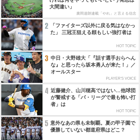
大間違い」
廣岡達朗連載「やれ」と言える信念
2
「ファイターズ以外に戻る気はなかっ
た」 三冠王狙える頼もしい強打者は
HOT TOPIC
3
中日・大野雄大「『話す選手おらへん
な』と思ったら坂本勇人が来た！」／
オールスター
PLAYER'S VOICE
4
近藤健介、山川穂高ではない…他球団
が警戒する「パ・リーグで最も怖い打
者」は
HOT TOPIC
5
意外なあの県も未制覇。夏の甲子園で
優勝していない都道府県はどこ？