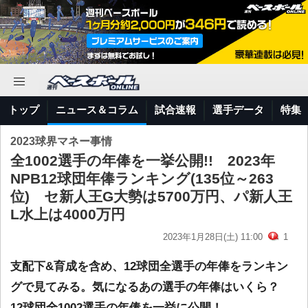
トップ
ニュース＆コラム
試合速報
選手データ
特集
2023球界マネー事情
全1002選手の年俸を一挙公開!! 2023年
NPB12球団年俸ランキング(135位～263
位) セ新人王G大勢は5700万円、パ新人王
L水上は4000万円
2023年1月28日(土) 11:00
1
支配下&育成を含め、12球団全選手の年俸をランキン
グで見てみる。気になるあの選手の年俸はいくら？
12球団全1002選手の年俸を一挙に公開！