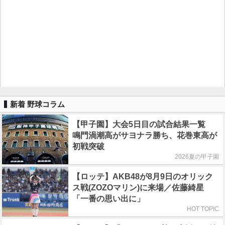
新着 野球コラム
【甲子園】大会5日目の試合結果一覧
鳴門渦潮高がサヨナラ勝ち、花巻東高が
初戦突破
2026夏の甲子園
【ロッテ】AKB48が8月9日のオリック
ス戦(ZOZOマリン)に来場／佐藤綺星
「一番の思い出に」
HOT TOPIC