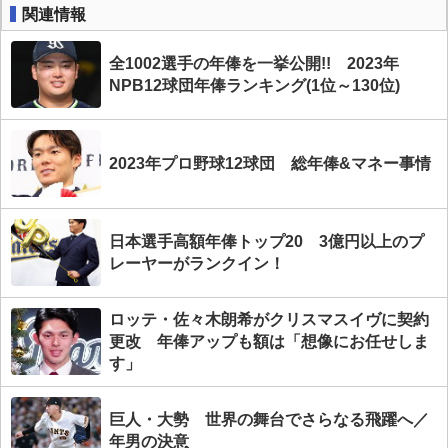
関連情報
全1002選手の年俸を一挙公開!! 2023年
NPB12球団年俸ランキング(1位～130位)
2023年プロ野球12球団 総年俸&マネー事情
日本選手高額年俸トップ20 3億円以上のプ
レーヤーがランクイン！
ロッテ・佐々木朗希がクリスマスイヴに契約
更改 年俸アップも額は「想像にお任せしま
す」
巨人・大勢 世界の舞台でさらなる飛躍へ／
年男の決意