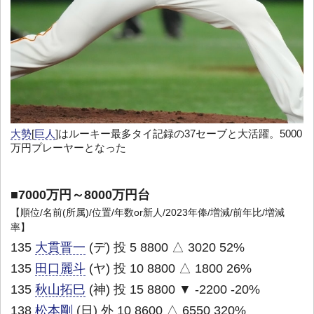
大勢
[
巨人
]はルーキー最多タイ記録の37セーブと大活躍。5000
万円プレーヤーとなった
■7000万円～8000万円台
【順位/名前(所属)/位置/年数or新人/2023年俸/増減/前年比/増減
率】
135
大貫晋一
(デ) 投 5 8800 △ 3020 52%
135
田口麗斗
(ヤ) 投 10 8800 △ 1800 26%
135
秋山拓巳
(神) 投 15 8800 ▼ -2200 -20%
138
松本剛
(日) 外 10 8600 △ 6550 320%