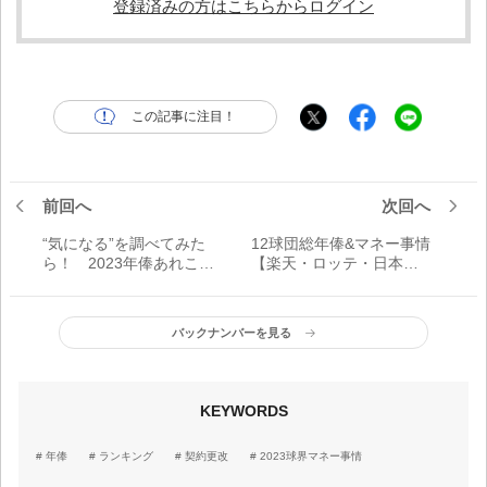
登録済みの方はこちらからログイン
この記事に注目！
前回へ
次回へ
“気になる”を調べてみた
12球団総年俸&マネー事情
ら！ 2023年俸あれこれ
【楽天・ロッテ・日本ハ
アラカルト
ム】
バックナンバーを見る
KEYWORDS
年俸
ランキング
契約更改
2023球界マネー事情