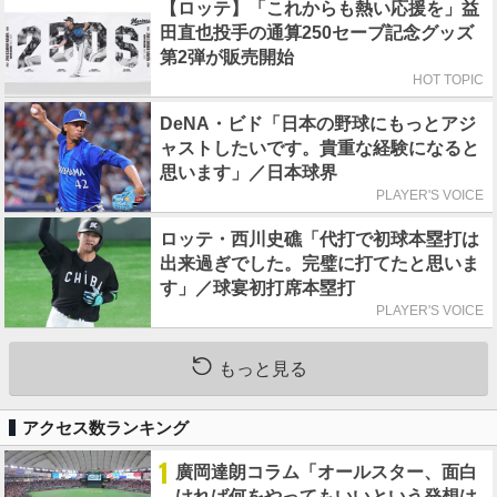
【ロッテ】「これからも熱い応援を」益
田直也投手の通算250セーブ記念グッズ
第2弾が販売開始
HOT TOPIC
DeNA・ビド「日本の野球にもっとアジ
ャストしたいです。貴重な経験になると
思います」／日本球界
PLAYER'S VOICE
ロッテ・西川史礁「代打で初球本塁打は
出来過ぎでした。完璧に打てたと思いま
す」／球宴初打席本塁打
PLAYER'S VOICE
もっと見る
アクセス数ランキング
1
廣岡達朗コラム「オールスター、面白
ければ何をやってもいいという発想は