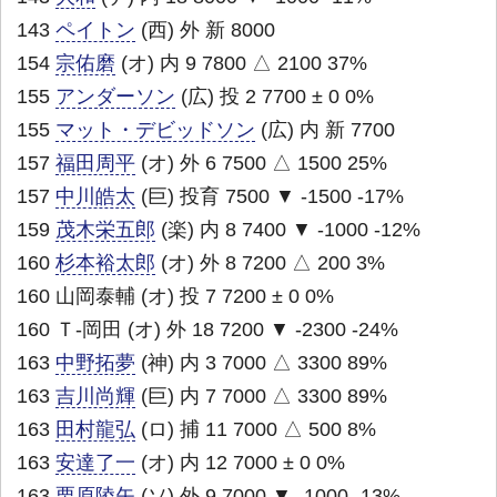
143
ペイトン
(西) 外 新 8000
154
宗佑磨
(オ) 内 9 7800 △ 2100 37%
155
アンダーソン
(広) 投 2 7700 ± 0 0%
155
マット・デビッドソン
(広) 内 新 7700
157
福田周平
(オ) 外 6 7500 △ 1500 25%
157
中川皓太
(巨) 投育 7500 ▼ -1500 -17%
159
茂木栄五郎
(楽) 内 8 7400 ▼ -1000 -12%
160
杉本裕太郎
(オ) 外 8 7200 △ 200 3%
160 山岡泰輔 (オ) 投 7 7200 ± 0 0%
160 Ｔ-岡田 (オ) 外 18 7200 ▼ -2300 -24%
163
中野拓夢
(神) 内 3 7000 △ 3300 89%
163
吉川尚輝
(巨) 内 7 7000 △ 3300 89%
163
田村龍弘
(ロ) 捕 11 7000 △ 500 8%
163
安達了一
(オ) 内 12 7000 ± 0 0%
163
栗原陵矢
(ソ) 外 9 7000 ▼ -1000 -13%