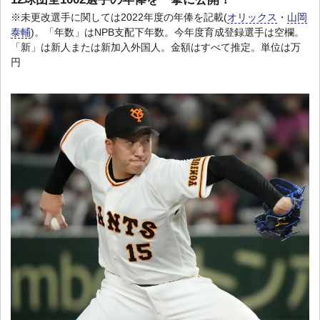
※未更改選手に関しては2022年度の年俸を記載(
オリックス
・
山岡
泰輔
)。「年数」はNPB支配下年数。今年度育成登録選手は空欄。
「新」は新人または新加入外国人。金額はすべて推定。単位は万
円