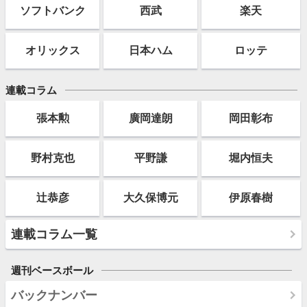
ソフト
バンク
西武
楽天
オリックス
日本ハム
ロッテ
連載コラム
張本勲
廣岡達朗
岡田彰布
野村克也
平野謙
堀内恒夫
辻恭彦
大久保博元
伊原春樹
連載コラム一覧
週刊ベースボール
バックナンバー