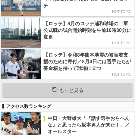
チ
HOT TOPIC
【ロッテ】8月のロッテ浦和球場の二軍
公式戦の試合開始時刻を午前10時30分に
変更
HOT TOPIC
【ロッテ】令和8年熊本地震の被害者支
援のために寄付／8月4日には選手たちが
募金箱を持って球場に立つ
HOT TOPIC
もっと見る
アクセス数ランキング
1
中日・大野雄大「『話す選手おらへん
な』と思ったら坂本勇人が来た！」／
オールスター