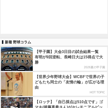
新着 野球コラム
【甲子園】大会3日目の試合結果一覧
有明が9回逆転、長崎日大は15得点で大
勝
2026夏の甲子園
【世界少年野球大会】WCBFで世界の子
どもたち同士の「友情の輪」が広がる理
由
HOT TOPIC
【ロッテ】「自己採点は510点です」ゴ
マキ(後藤真希さん)がセレモニアルピッ