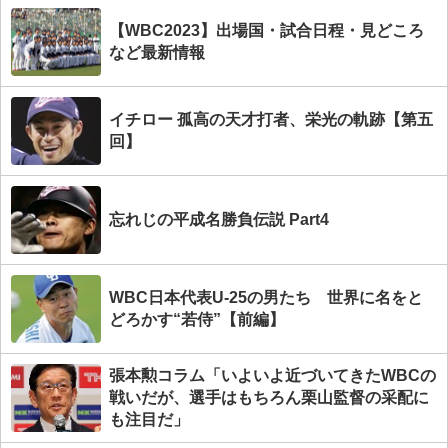
【WBC2023】出場国・試合日程・見どころ
など最新情報
イチロー 孤高の天才打者、栄光の軌跡【第五
回】
忘れじの平成名勝負伝説 Part4
WBC日本代表U-25の男たち 世界に名をと
どろかす“若侍”【前編】
張本勲コラム「いよいよ近づいてきたWBCの
戦いだが、選手はもちろん栗山監督の采配に
も注目だ」