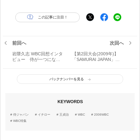
この記事に注目！
前回へ
次回へ
岩隈久志 WBC回想インタ
【第2回大会(2009年)】
ビュー 侍が一つになっ
「SAMURAI JAPAN」の
た「原監督からは『君た
愛称へ 苦戦続きも大会2
ちはできるから』という
連覇達成！／WBC日本代
言葉しか掛けられなかっ
表 激闘を振り返る
バックナンバーを見る
た」
KEYWORDS
侍ジャパン
イチロー
王貞治
WBC
2006WBC
WBC特集