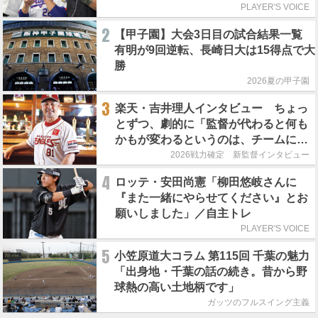
PLAYER'S VOICE
2
【甲子園】大会3日目の試合結果一覧
有明が9回逆転、長崎日大は15得点で大
勝
2026夏の甲子園
3
楽天・吉井理人インタビュー ちょっ
とずつ、劇的に「監督が代わると何も
かもが変わるというのは、チームにと
って良くないことなんです」
2026戦力確定 新監督インタビュー
4
ロッテ・安田尚憲「柳田悠岐さんに
『また一緒にやらせてください』とお
願いしました」／自主トレ
PLAYER'S VOICE
5
小笠原道大コラム 第115回 千葉の魅力
「出身地・千葉の話の続き。昔から野
球熱の高い土地柄です」
ガッツのフルスイング主義