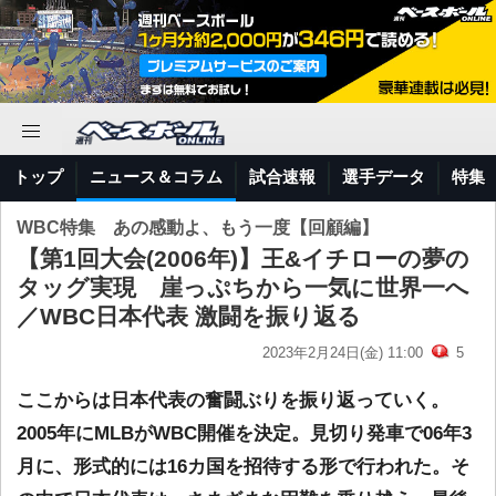
トップ
ニュース＆コラム
試合速報
選手データ
特集
WBC特集 あの感動よ、もう一度【回顧編】
【第1回大会(2006年)】王&イチローの夢の
タッグ実現 崖っぷちから一気に世界一へ
／WBC日本代表 激闘を振り返る
2023年2月24日(金) 11:00
5
ここからは日本代表の奮闘ぶりを振り返っていく。
2005年にMLBがWBC開催を決定。見切り発車で06年3
月に、形式的には16カ国を招待する形で行われた。そ