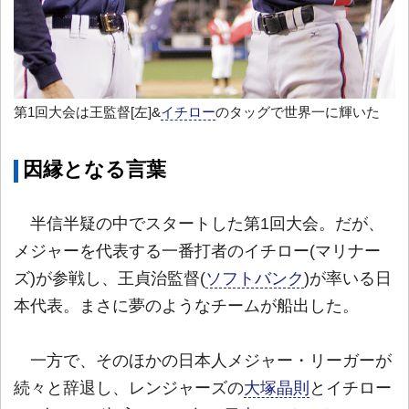
第1回大会は王監督[左]&
イチロー
のタッグで世界一に輝いた
因縁となる言葉
半信半疑の中でスタートした第1回大会。だが、
メジャーを代表する一番打者のイチロー(マリナー
ズ)が参戦し、王貞治監督(
ソフトバンク
)が率いる日
本代表。まさに夢のようなチームが船出した。
一方で、そのほかの日本人メジャー・リーガーが
続々と辞退し、レンジャーズの
大塚晶則
とイチロー