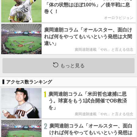
「体の状態はほぼ100%」／後半戦に息
巻く！
オーロラビジョン
廣岡達朗コラム「オールスター、面白け
れば何をやってもいいという発想は大間
違い」
廣岡達朗連載「やれ」と言える信念
もっと見る
アクセス数ランキング
1
廣岡達朗コラム「米田哲也逮捕に思
う。球宴をもう1試合開催でOB救済
を」
廣岡達朗連載「やれ」と言える信念
2
廣岡達朗コラム「オールスター、面白
ければ何をやってもいいという発想は