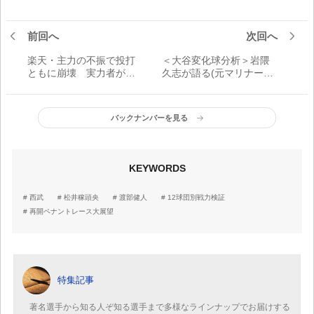
前回へ
次回へ
楽天・主力の不振で投打
＜大谷変化球分析＞岩隈
ともに崩壊 実力者が仕
久志が語る(元マリナーズ
事をして立て直しを／12
ほか)背番号17の主武器・
球団別戦力検証
スイーパー 異次元の
「大谷ボール」
バックナンバーを見る
KEYWORDS
西武
松井稼頭央
渡部健人
12球団別戦力検証
再開ペナントレース大展望
特集記事
著名選手から知る人ぞ知る選手まで多様なラインナップでお届けする