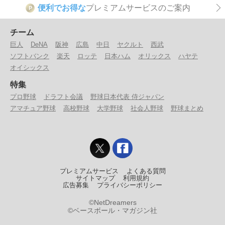
便利でお得な
プレミアムサービスのご案内
P
チーム
巨人
DeNA
阪神
広島
中日
ヤクルト
西武
ソフトバンク
楽天
ロッテ
日本ハム
オリックス
ハヤテ
オイシックス
特集
プロ野球
ドラフト会議
野球日本代表 侍ジャパン
アマチュア野球
高校野球
大学野球
社会人野球
野球まとめ
プレミアムサービス
よくある質問
サイトマップ
利用規約
広告募集
プライバシーポリシー
©NetDreamers
©ベースボール・マガジン社