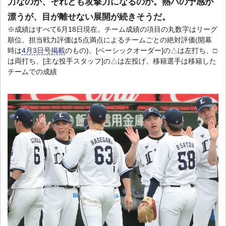
力なのか、それとも攻撃力になるのか。熱パの予感が
漂うが、目が離せない展開が続きそうだ。
※成績はすべて6月18日現在。チーム成績の項目の丸数字はリーグ
順位。担当戦力評価は5点満点によるチームごとの絶対評価(開幕
時は
4月3日号掲載
のもの)。[ベーシックオーダー]の△は左打ち、□
は両打ち、[主な投手スタッフ]の△は左投げ。移籍選手は移籍した
チームでの成績