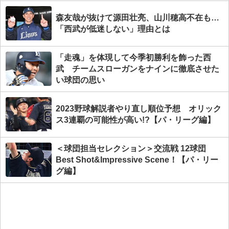
森友哉が抜けて源田壮亮、山川穂高不在も…
「西武が低迷しない」理由とは
「走魂」を体現して今季初勝利を飾った西
武 チームスローガンをナインに徹底させた
い球団の思い
2023野球解説者やり直し順位予想 オリック
ス3連覇の可能性が高い!?【パ・リーグ編】
＜球団担当セレクション＞交流戦 12球団
Best Shot&Impressive Scene！【パ・リー
グ編】