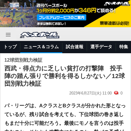
トップ
ニュース＆コラム
試合速報
選手データ
特集
12球団別戦力検証
西武・得点力に乏しい貧打の打撃陣 投手
陣の踏ん張りで勝利を得るしかない／12球
団別戦力検証
2023年6月27日(火) 11:00
0
パ・リーグは、AクラスとBクラスが分かれた形となっ
ているが、残り試合を考えても、下位球団の巻き返し
もまだ十分に可能だろう。最後にモノを言うのは投手