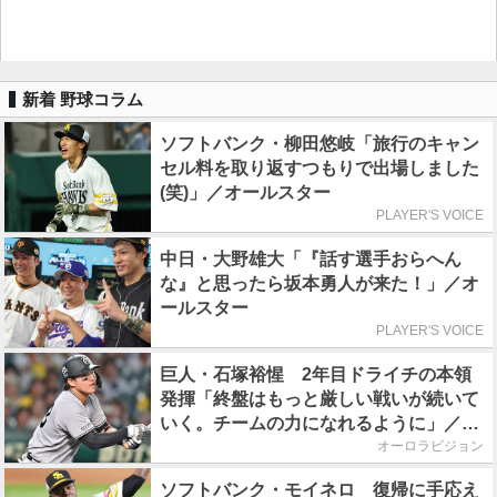
新着 野球コラム
ソフトバンク・柳田悠岐「旅行のキャン
セル料を取り返すつもりで出場しました
(笑)」／オールスター
PLAYER'S VOICE
中日・大野雄大「『話す選手おらへん
な』と思ったら坂本勇人が来た！」／オ
ールスター
PLAYER'S VOICE
巨人・石塚裕惺 2年目ドライチの本領
発揮「終盤はもっと厳しい戦いが続いて
いく。チームの力になれるように」／後
半戦に息巻く！
オーロラビジョン
ソフトバンク・モイネロ 復帰に手応え