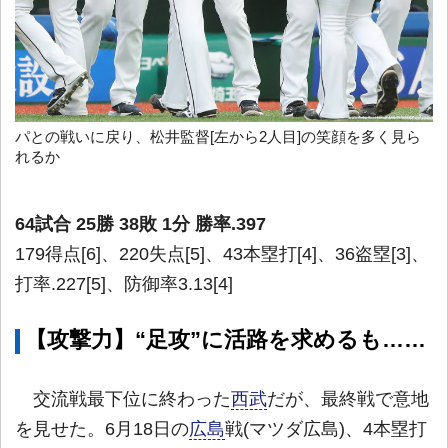
パとの戦いに戻り、松井監督[左から2人目]の笑顔を多く見ら
れるか
64試合 25勝 38敗 1分 勝率.397
179得点[6]、220失点[5]、43本塁打[4]、36盗塁[3]、
打率.227[5]、防御率3.13[4]
【攻撃力】“足攻”に活路を求めるも……
交流戦最下位に終わった
西武
だが、最終戦で意地
を見せた。6月18日の
広島
戦(マツダ広島)、4本塁打