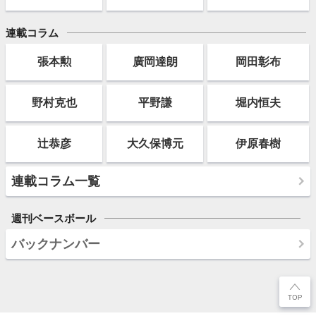
連載コラム
張本勲
廣岡達朗
岡田彰布
野村克也
平野謙
堀内恒夫
辻恭彦
大久保博元
伊原春樹
連載コラム一覧
週刊ベースボール
バックナンバー