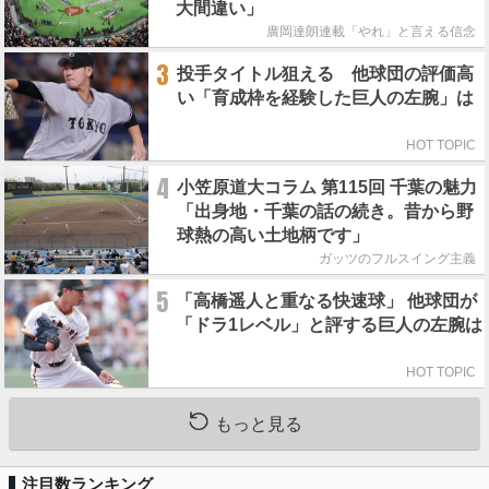
大間違い」
廣岡達朗連載「やれ」と言える信念
3
投手タイトル狙える 他球団の評価高
い「育成枠を経験した巨人の左腕」は
HOT TOPIC
4
小笠原道大コラム 第115回 千葉の魅力
「出身地・千葉の話の続き。昔から野
球熱の高い土地柄です」
ガッツのフルスイング主義
5
「高橋遥人と重なる快速球」 他球団が
「ドラ1レベル」と評する巨人の左腕は
HOT TOPIC
もっと見る
注目数ランキング