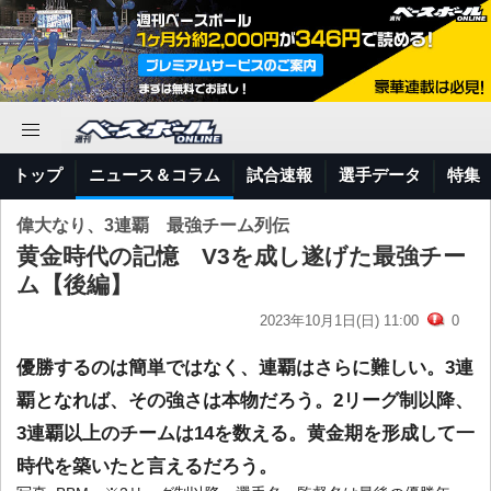
トップ
ニュース＆コラム
試合速報
選手データ
特集
偉大なり、3連覇 最強チーム列伝
黄金時代の記憶 V3を成し遂げた最強チー
ム【後編】
2023年10月1日(日) 11:00
0
優勝するのは簡単ではなく、連覇はさらに難しい。3連
覇となれば、その強さは本物だろう。2リーグ制以降、
3連覇以上のチームは14を数える。黄金期を形成して一
時代を築いたと言えるだろう。