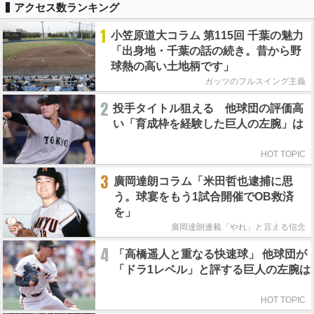
アクセス数ランキング
1
小笠原道大コラム 第115回 千葉の魅力
「出身地・千葉の話の続き。昔から野
球熱の高い土地柄です」
ガッツのフルスイング主義
2
投手タイトル狙える 他球団の評価高
い「育成枠を経験した巨人の左腕」は
HOT TOPIC
3
廣岡達朗コラム「米田哲也逮捕に思
う。球宴をもう1試合開催でOB救済
を」
廣岡達朗連載「やれ」と言える信念
4
「高橋遥人と重なる快速球」 他球団が
「ドラ1レベル」と評する巨人の左腕は
HOT TOPIC