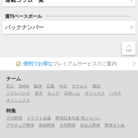
週刊ベースボール
バックナンバー
便利でお得な
プレミアムサービスのご案内
P
チーム
巨人
DeNA
阪神
広島
中日
ヤクルト
西武
ソフトバンク
楽天
ロッテ
日本ハム
オリックス
ハヤテ
オイシックス
特集
プロ野球
ドラフト会議
野球日本代表 侍ジャパン
アマチュア野球
高校野球
大学野球
社会人野球
野球まとめ