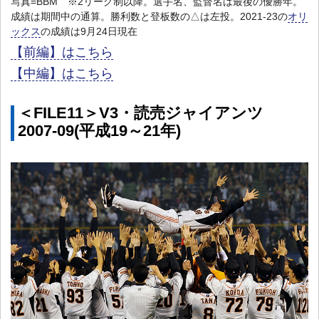
写真=BBM ※2リーグ制以降。選手名、監督名は最後の優勝年。
成績は期間中の通算。勝利数と登板数の△は左投。2021-23の
オリ
ックス
の成績は9月24日現在
【前編】はこちら
【中編】はこちら
＜FILE11＞V3・読売ジャイアンツ
2007-09(平成19～21年)