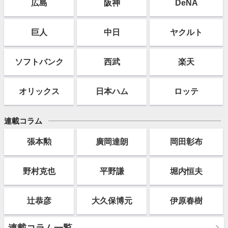
広島
阪神
DeNA
巨人
中日
ヤクルト
ソフト
バンク
西武
楽天
オリックス
日本ハム
ロッテ
連載コラム
張本勲
廣岡達朗
岡田彰布
野村克也
平野謙
堀内恒夫
辻恭彦
大久保博元
伊原春樹
連載コラム一覧