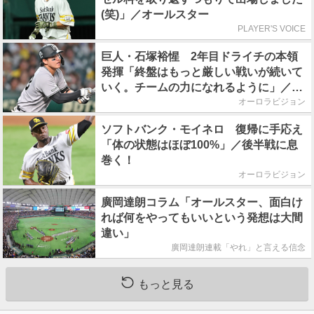
(笑)」／オールスター
PLAYER'S VOICE
巨人・石塚裕惺 2年目ドライチの本領
発揮「終盤はもっと厳しい戦いが続いて
いく。チームの力になれるように」／後
半戦に息巻く！
オーロラビジョン
ソフトバンク・モイネロ 復帰に手応え
「体の状態はほぼ100%」／後半戦に息
巻く！
オーロラビジョン
廣岡達朗コラム「オールスター、面白け
れば何をやってもいいという発想は大間
違い」
廣岡達朗連載「やれ」と言える信念
もっと見る