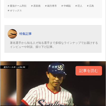
最強チーム列伝
原辰徳
緒方孝市
中嶋聡
巨人
広島
オリックス
特集記事
著名選手から知る人ぞ知る選手まで多様なラインナップでお届けする
インビューや対談、掘り下げ記事。
記事を読む