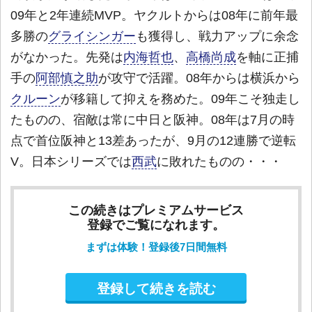
09年と2年連続MVP。ヤクルトからは08年に前年最
多勝の
グライシンガー
も獲得し、戦力アップに余念
がなかった。先発は
内海哲也
、
高橋尚成
を軸に正捕
手の
阿部慎之助
が攻守で活躍。08年からは横浜から
クルーン
が移籍して抑えを務めた。09年こそ独走し
たものの、宿敵は常に中日と阪神。08年は7月の時
点で首位阪神と13差あったが、9月の12連勝で逆転
V。日本シリーズでは
西武
に敗れたものの・・・
この続きはプレミアムサービス
登録でご覧になれます。
まずは体験！登録後7日間無料
登録して続きを読む