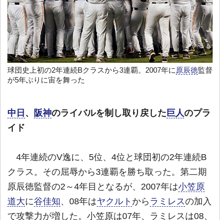
球団史上初の2年連続Bクラスから3連覇。2007年に
原辰徳
監督
が5年ぶりに宙を舞った
中日
、
阪神
のライバルを制し取り戻した
巨人
のプラ
イド
4年連続のV逸に、5位、4位と球団初の2年連続B
クラス。その屈辱から3連覇を勝ち取った。第二期
原辰徳監督の2～4年目となるが、2007年は
小笠原
道大
に
谷佳知
、08年は
ヤクルト
から
ラミレス
の加入
で攻撃力が増した。小笠原は07年、ラミレスは08、