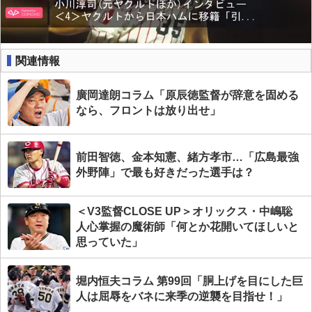
関連情報
廣岡達朗コラム「原辰徳監督が辞意を固める
なら、フロントは放り出せ」
前田智徳、金本知憲、緒方孝市…「広島最強
外野陣」で最も好きだった選手は？
＜V3監督CLOSE UP＞オリックス・中嶋聡
人心掌握の魔術師「何とか花開いてほしいと
思っていた」
堀内恒夫コラム 第99回「胴上げを目にした巨
人は屈辱をバネに来季の逆襲を目指せ！」