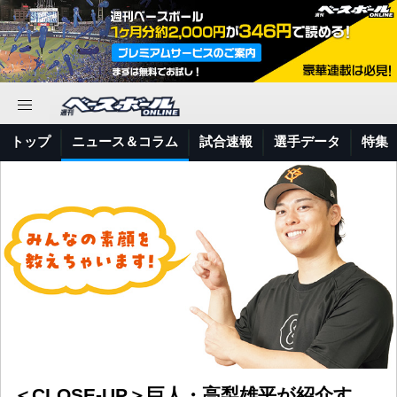
トップ
ニュース＆コラム
試合速報
選手データ
特集
＜CLOSE-UP＞巨人・高梨雄平が紹介す