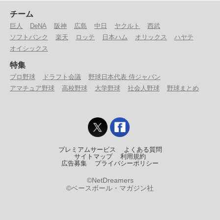
チーム
巨人
DeNA
阪神
広島
中日
ヤクルト
西武
ソフトバンク
楽天
ロッテ
日本ハム
オリックス
ハヤテ
オイシックス
特集
プロ野球
ドラフト会議
野球日本代表 侍ジャパン
アマチュア野球
高校野球
大学野球
社会人野球
野球まとめ
プレミアムサービス
よくある質問
サイトマップ
利用規約
広告募集
プライバシーポリシー
©NetDreamers
©ベースボール・マガジン社