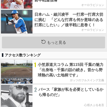
前半戦通信簿
オーロラビジョン
日本ハム・細川凌平 一打席一打席大切
に挑む 「どんな打席も何か意味のある
打席にしたい」／後半戦に息巻く！
オーロラビジョン
もっと見る
アクセス数ランキング
1
小笠原道大コラム 第115回 千葉の魅力
「出身地・千葉の話の続き。昔から野
球熱の高い土地柄です」
ガッツのフルスイング主義
2
バース「家族が私を必要としているか
ら帰るのだ」
心揺さぶる名言