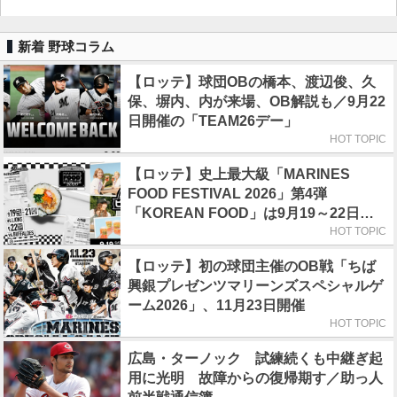
新着 野球コラム
【ロッテ】球団OBの橋本、渡辺俊、久
保、塀内、内が来場、OB解説も／9月22
日開催の「TEAM26デー」
HOT TOPIC
【ロッテ】史上最大級「MARINES
FOOD FESTIVAL 2026」第4弾
「KOREAN FOOD」は9月19～22日／
初日はビール半額デー
HOT TOPIC
【ロッテ】初の球団主催のOB戦「ちば
興銀プレゼンツマリーンズスペシャルゲ
ーム2026」、11月23日開催
HOT TOPIC
広島・ターノック 試練続くも中継ぎ起
用に光明 故障からの復帰期す／助っ人