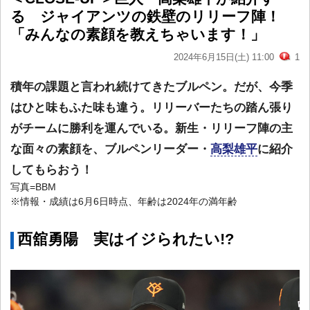
る ジャイアンツの鉄壁のリリーフ陣！
「みんなの素顔を教えちゃいます！」
2024年6月15日(土) 11:00
1
積年の課題と言われ続けてきたブルペン。だが、今季
はひと味もふた味も違う。リリーバーたちの踏ん張り
がチームに勝利を運んでいる。新生・リリーフ陣の主
な面々の素顔を、ブルペンリーダー・
高梨雄平
に紹介
してもらおう！
写真=BBM
※情報・成績は6月6日時点、年齢は2024年の満年齢
西舘勇陽 実はイジられたい!?