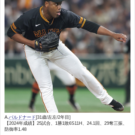
A.
バルドナード
[31歳/左左/2年目]
【2024年成績】25試合、1勝1敗6S11H、24.1回、29奪三振、
防御率1.48