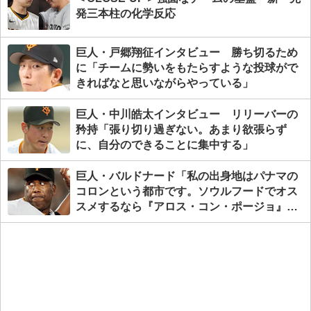
発三本柱の化学反応
巨人・戸郷翔征インタビュー 勝ち切るため
に「チームに勢いをもたらすような投球がで
きればなと思いながらやっている」
巨人・中川皓太インタビュー リリーバーの
矜持「張り切り過ぎない。あまり欲張らず
に、自分のできることに集中する」
巨人・バルドナード「私の出身地はパナマの
コロンという都市です。ソウルフードでオス
スメするなら『アロス・コン・ポージョ』で
す」／ふるさと紹介