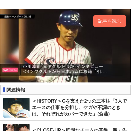
記事を読む
関連情報
＜HISTORY＞Gを支えた2つの三本柱「3人で
エースの仕事を分担し、ケガや不調のとき
は、それぞれがカバーできた」(斎藤)
＜CLOSE-UP＞強固なチームの基盤 新・先