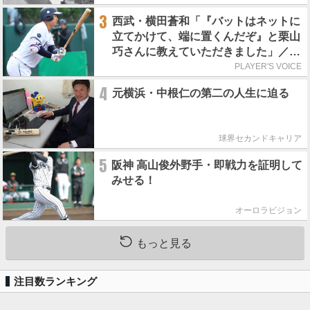
3
西武・横田蒼和「『バットはネットに
立てかけて、端に置くんだぞ』と栗山
巧さんに教えていただきました」／憧
れの人からの金言
PLAYER'S VOICE
4
元横浜・中根仁の第二の人生に迫る
球界セカンドキャリア
5
阪神 高山俊外野手・即戦力を証明して
みせる！
オーロラビジョン
もっと見る
注目数ランキング