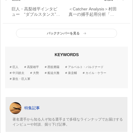
巨人・高梨雄平インタビ
＜Catcher Analysis＞村田
ュー “ダブルスタンス”で
真一の捕手起用分析「今
挑む「どんなときもメン
後も打力との兼ね合いに
タルの準備の仕方は変わ
よる捕手併用制が続くの
らない、変えない」
では。大城には捕手とし
バックナンバーを見る
てのリーダーシップが欲
しい」
KEYWORDS
巨人
高梨雄平
西舘勇陽
アルベルト・バルドナード
中川皓太
大勢
船迫大雅
泉圭輔
カイル・ケラー
新生・巨人軍
特集記事
著名選手から知る人ぞ知る選手まで多様なラインナップでお届けする
インビューや対談、掘り下げ記事。