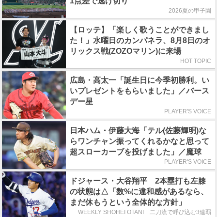
1点差で逃げ切り
2026夏の甲子園
【ロッテ】「楽しく歌うことができまし
た！」水曜日のカンパネラ、8月8日のオ
リックス戦(ZOZOマリン)に来場
HOT TOPIC
広島・高太一「誕生日に今季初勝利。い
いプレゼントをもらいました」／バース
デー星
PLAYER'S VOICE
日本ハム・伊藤大海「テル(佐藤輝明)な
らワンチャン振ってくれるかなと思って
超スローカーブを投げました」／魔球
PLAYER'S VOICE
ドジャース・大谷翔平 2本塁打も左膝
の状態は△「数%に違和感があるなら、
まだ休もうという全体的な方針」
WEEKLY SHOHEI OTANI 二刀流で呼び込む3連覇