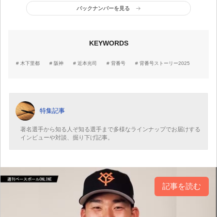
やるべきことをきちんと
バックナンバーを見る
やる」
KEYWORDS
木下里都
阪神
近本光司
背番号
背番号ストーリー2025
特集記事
著名選手から知る人ぞ知る選手まで多様なラインナップでお届けする
インビューや対談、掘り下げ記事。
記事を読む