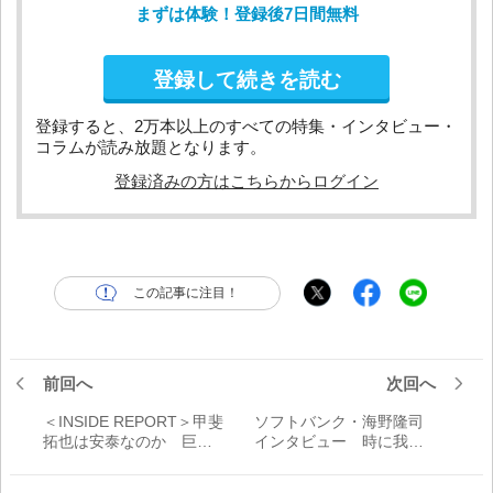
まずは体験！登録後7日間無料
登録して続きを読む
登録すると、2万本以上のすべての特集・インタビュー・
コラムが読み放題となります。
登録済みの方はこちらからログイン
この記事に注目！
前回へ
次回へ
＜INSIDE REPORT＞甲斐
ソフトバンク・海野隆司
拓也は安泰なのか 巨人
インタビュー 時に我慢
捕手陣に起こる化学反応
強く「堂々と慌てずに、
変な欲は出さず、自分の