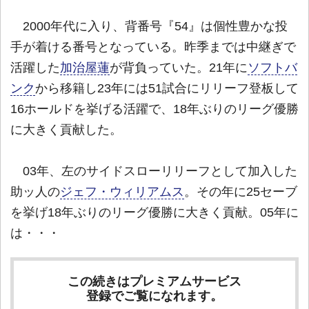
2000年代に入り、背番号『54』は個性豊かな投
手が着ける番号となっている。昨季までは中継ぎで
活躍した
加治屋蓮
が背負っていた。21年に
ソフトバ
ンク
から移籍し23年には51試合にリリーフ登板して
16ホールドを挙げる活躍で、18年ぶりのリーグ優勝
に大きく貢献した。
03年、左のサイドスローリリーフとして加入した
助ッ人の
ジェフ・ウィリアムス
。その年に25セーブ
を挙げ18年ぶりのリーグ優勝に大きく貢献。05年に
は・・・
この続きはプレミアムサービス
登録でご覧になれます。