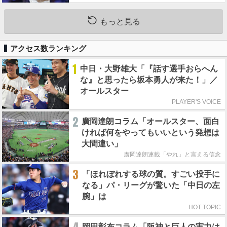
もっと見る
アクセス数ランキング
1
中日・大野雄大「『話す選手おらへん
な』と思ったら坂本勇人が来た！」／
オールスター
PLAYER'S VOICE
2
廣岡達朗コラム「オールスター、面白
ければ何をやってもいいという発想は
大間違い」
廣岡達朗連載「やれ」と言える信念
3
「ほれぼれする球の質。すごい投手に
なる」パ・リーグが驚いた「中日の左
腕」は
HOT TOPIC
岡田彰布コラム「阪神と巨人の実力は