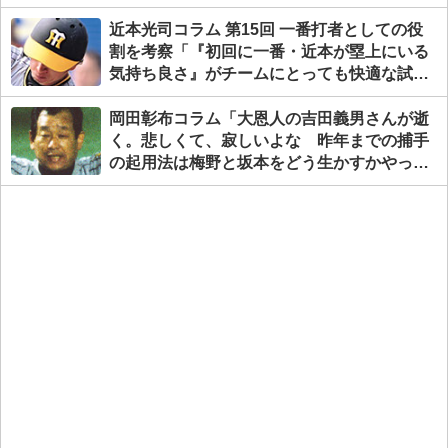
近本光司コラム 第15回 一番打者としての役
割を考察「『初回に一番・近本が塁上にいる
気持ち良さ』がチームにとっても快適な試合
のスタートとなる」
岡田彰布コラム「大恩人の吉田義男さんが逝
く。悲しくて、寂しいよな 昨年までの捕手
の起用法は梅野と坂本をどう生かすかやっ
た」