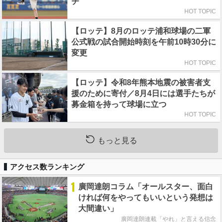
チ
HOT TOPIC
【ロッテ】8月のロッテ浦和球場の二軍
公式戦の試合開始時刻を午前10時30分に
変更
HOT TOPIC
【ロッテ】令和8年熊本地震の被害者支
援のために寄付／8月4日には選手たちが
募金箱を持って球場に立つ
HOT TOPIC
もっと見る
アクセス数ランキング
1
廣岡達朗コラム「オールスター、面白
ければ何をやってもいいという発想は
大間違い」
廣岡達朗連載「やれ」と言える信念