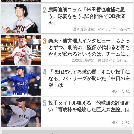
2
廣岡達朗コラム「米田哲也逮捕に思
う。球宴をもう1試合開催でOB救済
を」
廣岡達朗連載「やれ」と言える信念
3
楽天・吉井理人インタビュー ちょっ
とずつ、劇的に「監督が代わると何も
かもが変わるというのは、チームにと
って良くないことなんです」
2026戦力確定 新監督インタビュー
4
「ほれぼれする球の質。すごい投手に
なる」パ・リーグが驚いた「中日の左
腕」は
HOT TOPIC
5
投手タイトル狙える 他球団の評価高
い「育成枠を経験した巨人の左腕」は
HOT TOPIC