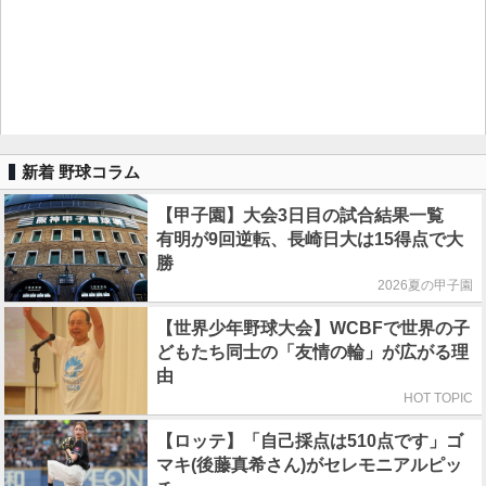
新着 野球コラム
【甲子園】大会3日目の試合結果一覧
有明が9回逆転、長崎日大は15得点で大
勝
2026夏の甲子園
【世界少年野球大会】WCBFで世界の子
どもたち同士の「友情の輪」が広がる理
由
HOT TOPIC
【ロッテ】「自己採点は510点です」ゴ
マキ(後藤真希さん)がセレモニアルピッ