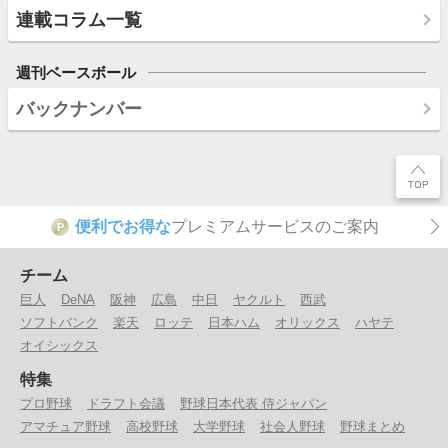
連載コラム一覧
週刊ベースボール
バックナンバー
便利でお得な
プレミアムサービスのご案内
P
チーム
巨人
DeNA
阪神
広島
中日
ヤクルト
西武
ソフトバンク
楽天
ロッテ
日本ハム
オリックス
ハヤテ
オイシックス
特集
プロ野球
ドラフト会議
野球日本代表 侍ジャパン
アマチュア野球
高校野球
大学野球
社会人野球
野球まとめ