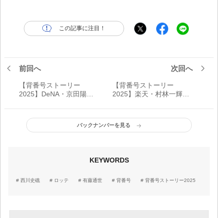
この記事に注目！
前回へ
次回へ
【背番号ストーリー
【背番号ストーリー
2025】DeNA・京田陽太
2025】楽天・村林一輝
「#9」変更前、そして変
「#6」努力でつかみ取っ
更後 込められた二人分
た背番号&ポジション
の思い
バックナンバーを見る
KEYWORDS
西川史礁
ロッテ
有藤通世
背番号
背番号ストーリー2025