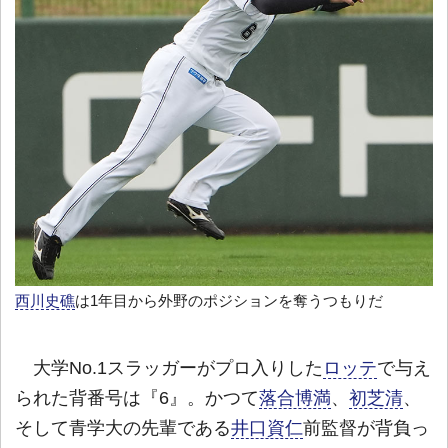
西川史礁
は1年目から外野のポジションを奪うつもりだ
大学No.1スラッガーがプロ入りした
ロッテ
で与え
られた背番号は『6』。かつて
落合博満
、
初芝清
、
そして青学大の先輩である
井口資仁
前監督が背負っ