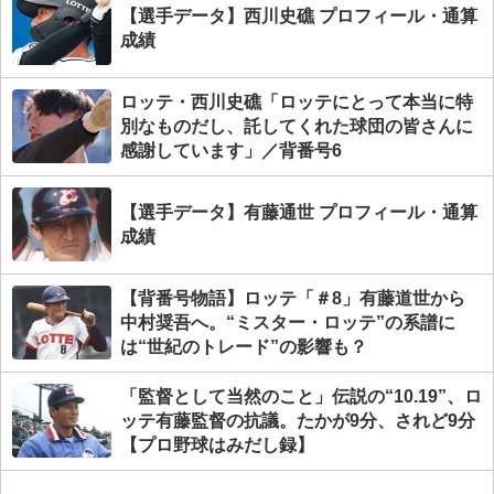
【選手データ】西川史礁 プロフィール・通算
成績
ロッテ・西川史礁「ロッテにとって本当に特
別なものだし、託してくれた球団の皆さんに
感謝しています」／背番号6
【選手データ】有藤通世 プロフィール・通算
成績
【背番号物語】ロッテ「＃8」有藤道世から
中村奨吾へ。“ミスター・ロッテ”の系譜に
は“世紀のトレード”の影響も？
「監督として当然のこと」伝説の“10.19”、ロ
ッテ有藤監督の抗議。たかが9分、されど9分
【プロ野球はみだし録】