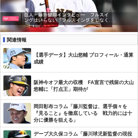
関連情報
【選手データ】大山悠輔 プロフィール・通算
成績
阪神今オフ最大の収穫 FA宣言で残留の大山
悠輔に「打点王」期待が
岡田彰布コラム「藤川監督は、選手個々を
『見ること』を徹底している 戦力的には十
分に優勝を狙える」
デーブ大久保コラム「藤川球児新監督の現役