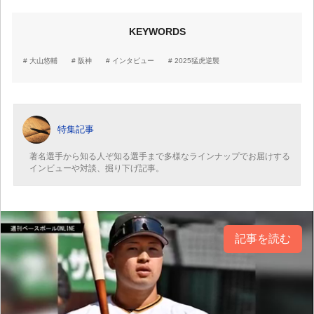
KEYWORDS
大山悠輔
阪神
インタビュー
2025猛虎逆襲
特集記事
著名選手から知る人ぞ知る選手まで多様なラインナップでお届けする
インビューや対談、掘り下げ記事。
記事を読む