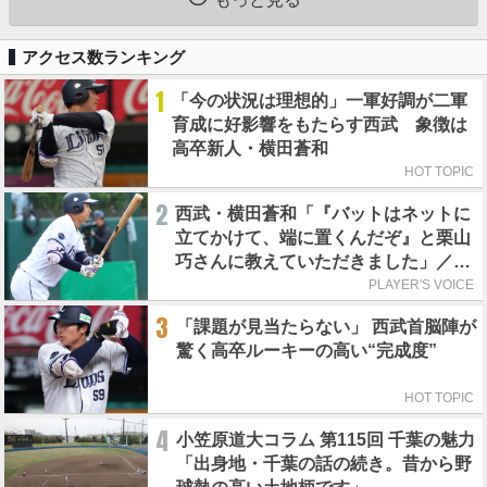
アクセス数ランキング
1
「今の状況は理想的」一軍好調が二軍
育成に好影響をもたらす西武 象徴は
高卒新人・横田蒼和
HOT TOPIC
2
西武・横田蒼和「『バットはネットに
立てかけて、端に置くんだぞ』と栗山
巧さんに教えていただきました」／憧
れの人からの金言
PLAYER'S VOICE
3
「課題が見当たらない」 西武首脳陣が
驚く高卒ルーキーの高い“完成度”
HOT TOPIC
4
小笠原道大コラム 第115回 千葉の魅力
「出身地・千葉の話の続き。昔から野