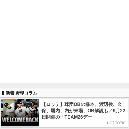
新着 野球コラム
【ロッテ】球団OBの橋本、渡辺俊、久
保、塀内、内が来場、OB解説も／9月22
日開催の「TEAM26デー」
HOT TOPIC