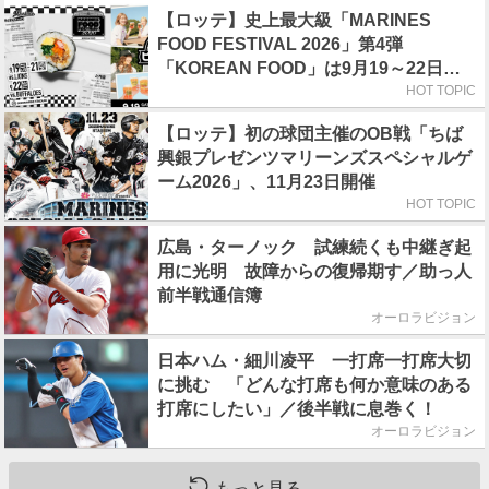
【ロッテ】史上最大級「MARINES
FOOD FESTIVAL 2026」第4弾
「KOREAN FOOD」は9月19～22日／
初日はビール半額デー
HOT TOPIC
【ロッテ】初の球団主催のOB戦「ちば
興銀プレゼンツマリーンズスペシャルゲ
ーム2026」、11月23日開催
HOT TOPIC
広島・ターノック 試練続くも中継ぎ起
用に光明 故障からの復帰期す／助っ人
前半戦通信簿
オーロラビジョン
日本ハム・細川凌平 一打席一打席大切
に挑む 「どんな打席も何か意味のある
打席にしたい」／後半戦に息巻く！
オーロラビジョン
もっと見る