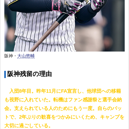
阪神・
大山悠輔
阪神残留の理由
入団8年目。昨年11月にFA宣言し、他球団への移籍
も視野に入れていた。転機はファン感謝祭と選手会納
会。支えられている人のためにもう一度。自らのバッ
トで、2年ぶりの歓喜をつかみにいくため、キャンプを
大切に過ごしている。