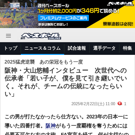
トップ
ニュース＆コラム
試合速報
選手データ
特集
2025猛虎逆襲 あの栄冠をもう一度
阪神・大山悠輔インタビュー 次世代への
伝承者「若い子が、僕を見て引き継いでい
く。それが、チームの伝統になったらい
い」
2025年2月22日(土) 11:00
1
この男が打たなかったら仕方ない。2023年の日本一に
導いた四番打者。
阪神
がもう一度覇権を奪うためには
必要不可欠な右の大砲。FA宣言を経て、何が大切なの