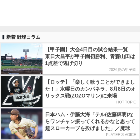
新着 野球コラム
【甲子園】大会4日目の試合結果一覧
東日大昌平が甲子園初勝利、青森山田は
1点差で逃げ切り
2026夏の甲子園
【ロッテ】「楽しく歌うことができまし
た！」水曜日のカンパネラ、8月8日のオ
リックス戦(ZOZOマリン)に来場
HOT TOPIC
日本ハム・伊藤大海「テル(佐藤輝明)な
らワンチャン振ってくれるかなと思って
超スローカーブを投げました」／魔球
PLAYER'S VOICE