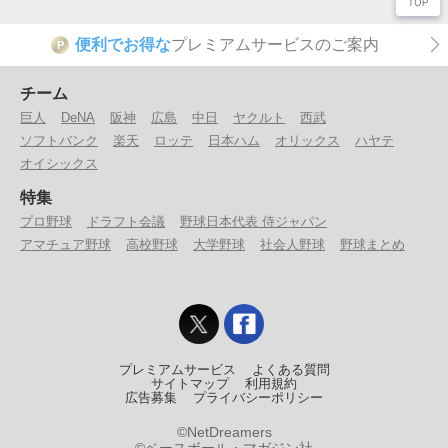
便利でお得な
プレミアムサービスのご案内
P
チーム
巨人
DeNA
阪神
広島
中日
ヤクルト
西武
ソフトバンク
楽天
ロッテ
日本ハム
オリックス
ハヤテ
オイシックス
特集
プロ野球
ドラフト会議
野球日本代表 侍ジャパン
アマチュア野球
高校野球
大学野球
社会人野球
野球まとめ
プレミアムサービス
よくある質問
サイトマップ
利用規約
広告募集
プライバシーポリシー
©NetDreamers
©ベースボール・マガジン社