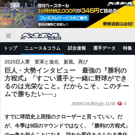
トップ
ニュース＆コラム
試合速報
選手データ
特集
2025巨人軍 変革と進化 新風、再び
巨人・大勢インタビュー 最強の『勝利の
方程式』「すごい選手と一緒に野球ができ
るのは光栄なこと。だからこそ、このチー
ムで勝ちたい──」
2025年2月28日(金) 11:00
0
すでに球団史上屈指のクローザーと言っていい。だ
が、今季は9回のマウンドではなく、「勝利の方程式」
の一角を担うことになる。訪れた変化をさらなる進化