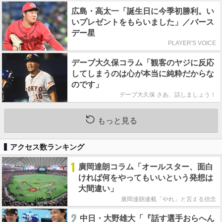
広島・高太一「誕生日に今季初勝利。い
いプレゼントをもらいました」／バース
デー星
PLAYER'S VOICE
デーブ大久保コラム「観客のヤジに反応
してしまうのは心が本当に純粋だからな
のです」
デーブ大久保 さあ、話しましょう！
もっと見る
アクセス数ランキング
1
廣岡達朗コラム「オールスター、面白
ければ何をやってもいいという発想は
大間違い」
廣岡達朗連載「やれ」と言える信念
2
中日・大野雄大「『話す選手おらへん