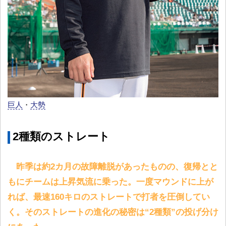
巨人
・
大勢
2種類のストレート
昨季は約2カ月の故障離脱があったものの、復帰とと
もにチームは上昇気流に乗った。一度マウンドに上が
れば、最速160キロのストレートで打者を圧倒してい
く。そのストレートの進化の秘密は“2種類”の投げ分け