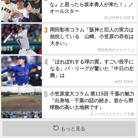
な』と思ったら坂本勇人が来た！」／
オールスター
PLAYER'S VOICE
3
岡田彰布コラム「阪神と巨人の実力は
拮抗している 山崎、小笠原の存在は
大きい」
岡田彰布のそらそうよ
4
「ほれぼれする球の質。すごい投手に
なる」パ・リーグが驚いた「中日の左
腕」は
HOT TOPIC
5
小笠原道大コラム 第115回 千葉の魅力
「出身地・千葉の話の続き。昔から野
球熱の高い土地柄です」
ガッツのフルスイング主義
もっと見る