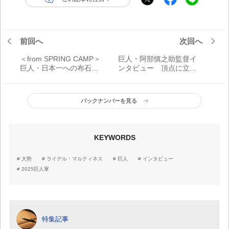
前回へ
次回へ
＜from SPRING CAMP＞
巨人・阿部慎之助監督イ
巨人・日本一への布石
ンタビュー 頂点に立つ
大型補強とジャイアンツ
ために「『守り勝つ野
の宿命
球』は変わらない。『み
んなで』がシーズンのテ
バックナンバーを見る
ーマになる」
KEYWORDS
大勢
ライデル・マルティネス
巨人
インタビュー
2025巨人軍
特集記事