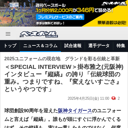
トップ
ニュース＆コラム
試合速報
選手データ
特集
2025ユニフォームの現在地 グランドを彩る伝統と革新
＜SPECIAL INTERVIEW＞掛布雅之(元阪神)
インタビュー『縦縞』の誇り「伝統球団の
重み。つまりですね、『変えないすごさ』
というやつです」
2025年4月25日(金) 11:00
2
球団創設90周年を迎えた
阪神タイガース
のユニフォー
ムと言えば「縦縞」。誰もが頭にすぐに浮かんでくる
はず。その縦縞も、実は一貫したものではなく、何度