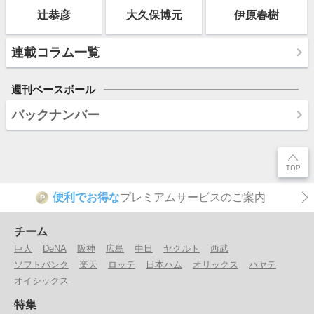
辻恭彦
大久保博元
伊原春樹
連載コラム一覧
週刊ベースボール
バックナンバー
便利でお得な
プレミアムサービスのご案内
P
チーム
巨人
DeNA
阪神
広島
中日
ヤクルト
西武
ソフトバンク
楽天
ロッテ
日本ハム
オリックス
ハヤテ
オイシックス
特集