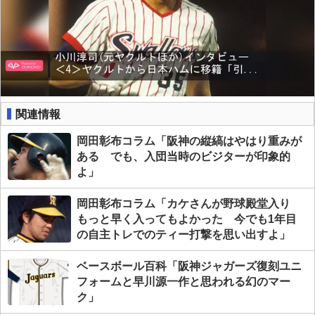
関連情報
岡田彰布コラム「阪神の縦縞はやはり重みが
ある でも、入団当時のビジターが印象的
よ」
岡田彰布コラム「カケさんが野球殿堂入り
もっと早く入ってもよかった 今でも1年目
の自主トレでのティー打撃を思い出すよ」
ベースボール百科「阪神ジャガーズ復刻ユニ
フォームと早川源一作と思われる幻のマー
ク」