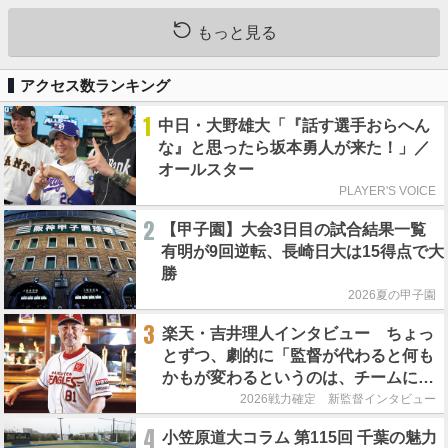
もっと見る
アクセス数ランキング
1
中日・大野雄大「『話す選手おらへん
な』と思ったら坂本勇人が来た！」／
オールスター
PLAYER'S VOICE
2
【甲子園】大会3日目の試合結果一覧
有明が9回逆転、長崎日大は15得点で大
勝
2026夏の甲子園
3
楽天・吉井理人インタビュー ちょっ
とずつ、劇的に「監督が代わると何も
かもが変わるというのは、チームにと
って良くないことなんです」
2026戦力確定 新監督インタビュー
4
小笠原道大コラム 第115回 千葉の魅力