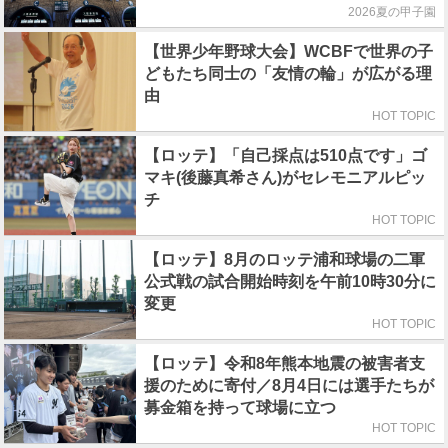
2026夏の甲子園
【世界少年野球大会】WCBFで世界の子
どもたち同士の「友情の輪」が広がる理
由
HOT TOPIC
【ロッテ】「自己採点は510点です」ゴ
マキ(後藤真希さん)がセレモニアルピッ
チ
HOT TOPIC
【ロッテ】8月のロッテ浦和球場の二軍
公式戦の試合開始時刻を午前10時30分に
変更
HOT TOPIC
【ロッテ】令和8年熊本地震の被害者支
援のために寄付／8月4日には選手たちが
募金箱を持って球場に立つ
HOT TOPIC