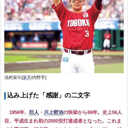
浅村栄斗[
楽天
/内野手]
込み上げた「感謝」の二文字
1956年、
巨人
・
川上哲治
の快挙から69年。史上56人
目、平成生まれ初の2000安打達成者となった。これま