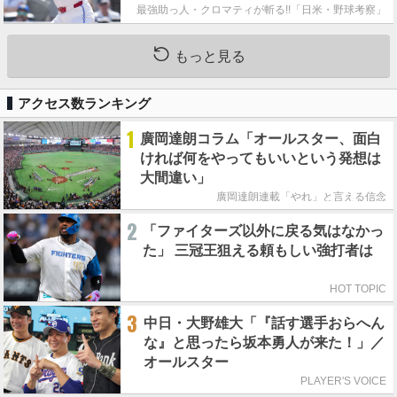
最強助っ人・クロマティが斬る!!「日米・野球考察」
もっと見る
アクセス数ランキング
1
廣岡達朗コラム「オールスター、面白
ければ何をやってもいいという発想は
大間違い」
廣岡達朗連載「やれ」と言える信念
2
「ファイターズ以外に戻る気はなかっ
た」 三冠王狙える頼もしい強打者は
HOT TOPIC
3
中日・大野雄大「『話す選手おらへん
な』と思ったら坂本勇人が来た！」／
オールスター
PLAYER'S VOICE