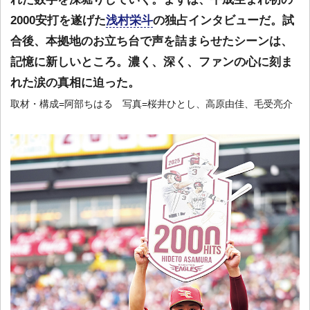
2000安打を遂げた
浅村栄斗
の独占インタビューだ。試
合後、本拠地のお立ち台で声を詰まらせたシーンは、
記憶に新しいところ。濃く、深く、ファンの心に刻ま
れた涙の真相に迫った。
取材・構成=阿部ちはる 写真=桜井ひとし、高原由佳、毛受亮介