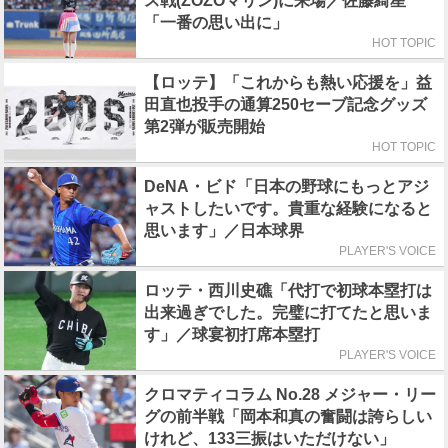
ス戦(ZOZOマリン)に来場／佐藤綺星
「一番の思い出に」
HOT TOPIC
【ロッテ】「これからも熱い応援を」益
田直也投手の通算250セーブ記念グッズ
第2弾が販売開始
HOT TOPIC
DeNA・ビド「日本の野球にもっとアジ
ャストしたいです。貴重な経験になると
思います」／日本球界
PLAYER'S VOICE
ロッテ・西川史礁「代打で初球本塁打は
出来過ぎでした。完璧に打てたと思いま
す」／球宴初打席本塁打
PLAYER'S VOICE
クロマティコラム No.28 メジャー・リー
グの前半戦「岡本和真の奮闘は誇らしい
けれど、133三振はいただけない」