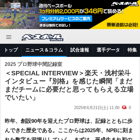
トップ
ニュース＆コラム
試合速報
選手データ
特集
2025 プロ野球中間記録室
＜SPECIAL INTERVIEW＞楽天・浅村栄斗
インタビュー『別格』を感じた瞬間「まだ
まだチームに必要だと思ってもらえる立場
でいたい」
2025年6月21日(土) 11:00
0
昨年、創設90年を迎えたプロ野球は、記録とともに歩
んできた歴史である。ここからは2025年、NPBに刻ま
れた数字を深堀りしていく。まずは、平成生まれ初の