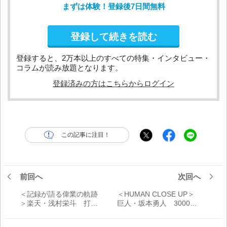
まずは体験！登録後7日間無料
登録して続きを読む
登録すると、2万本以上のすべての特集・インタビュー・
コラムが読み放題となります。
登録済みの方はこちらからログイン
この記事に注目！
前回へ
次回へ
＜記録が語る偉業の軌跡
＜HUMAN CLOSE UP＞
＞楽天・浅村栄斗 打球
巨人・坂本勇人 3000安
方向の変遷 2015安打
打への道 答えを探す
&302本塁打徹底解剖 体
日々――「記録どうこう