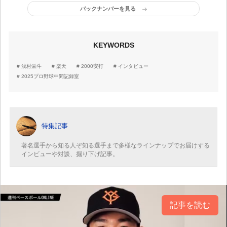
に染みついた「右方向」
はない。毎日、もっと良
バックナンバーを見る
が生命線
くなりたい、もっとヒッ
トを打ちたい」
KEYWORDS
浅村栄斗
楽天
2000安打
インタビュー
2025プロ野球中間記録室
特集記事
著名選手から知る人ぞ知る選手まで多様なラインナップでお届けする
インビューや対談、掘り下げ記事。
記事を読む