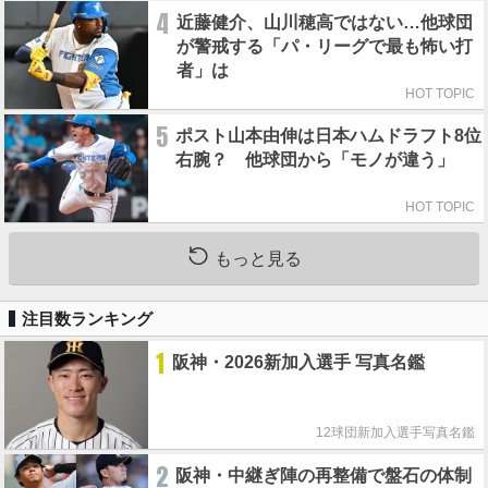
4
近藤健介、山川穂高ではない…他球団
が警戒する「パ・リーグで最も怖い打
者」は
HOT TOPIC
5
ポスト山本由伸は日本ハムドラフト8位
右腕？ 他球団から「モノが違う」
HOT TOPIC
もっと見る
注目数ランキング
1
阪神・2026新加入選手 写真名鑑
12球団新加入選手写真名鑑
2
阪神・中継ぎ陣の再整備で盤石の体制