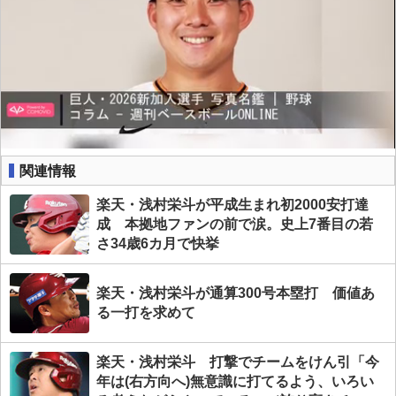
関連情報
楽天・浅村栄斗が平成生まれ初2000安打達
成 本拠地ファンの前で涙。史上7番目の若
さ34歳6カ月で快挙
楽天・浅村栄斗が通算300号本塁打 価値あ
る一打を求めて
楽天・浅村栄斗 打撃でチームをけん引「今
年は(右方向へ)無意識に打てるよう、いろい