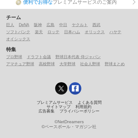
便利でお得な
プレミアムサービスのご案内
P
チーム
巨人
DeNA
阪神
広島
中日
ヤクルト
西武
ソフトバンク
楽天
ロッテ
日本ハム
オリックス
ハヤテ
オイシックス
特集
プロ野球
ドラフト会議
野球日本代表 侍ジャパン
アマチュア野球
高校野球
大学野球
社会人野球
野球まとめ
プレミアムサービス
よくある質問
サイトマップ
利用規約
広告募集
プライバシーポリシー
©NetDreamers
©ベースボール・マガジン社