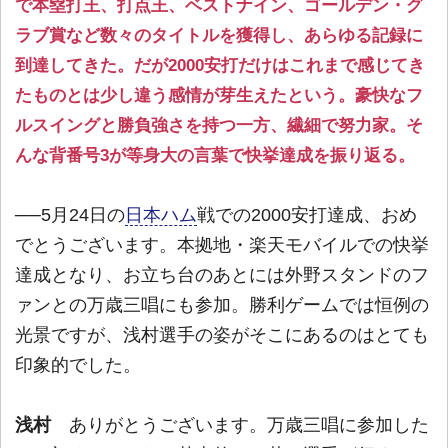
で本塁打王、打点王、ベストナイン、ゴールデン・グ
ラブ賞など数々のタイトルを獲得し、あらゆる記録に
到達してきた。だが2000安打だけはこれまで感じてき
たものとは少し違う感情が芽生えたという。豪快なフ
ルスイングと勝負強さを持つ一方、繊細で努力家。そ
んな背番号3が等身大の言葉で快挙達成を振り返る。
──5月24日の
日本ハム
戦での2000安打達成、おめ
でとうございます。本拠地・楽天モバイルでの快挙
達成となり、お立ち台のあとには外野スタンドのフ
ァンとの万歳三唱にも参加。勝利ゲームでは恒例の
光景ですが、浅村選手の姿がそこにあるのはとても
印象的でした。
浅村
ありがとうございます。万歳三唱に参加した