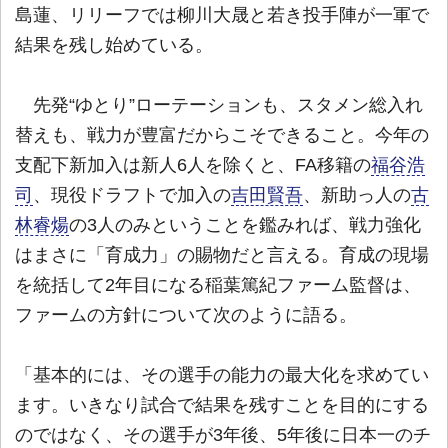
島蓮、リリーフでは柳川大晟と若き投手陣が一軍で
結果を残し始めている。
先発“ゆとり”ローテーションも、スタメン総入れ
替えも、戦力が豊富だからこそできること。今年の
支配下新加入は新人6人を除くと、FA移籍の
福谷浩
司
、現役ドラフトで加入の
吉田賢吾
、新助っ人の
古
林睿煬
の3人のみということを鑑みれば、戦力強化
はまさに「育成力」の賜物だと言える。育成の現場
を統括して2年目になる稲葉篤紀ファーム監督は、
ファームの方針について次のように語る。
「基本的には、その選手の能力の最大化を求めてい
ます。いきなり試合で結果を残すことを目的にする
のではなく、その選手が3年後、5年後に日本一のチ