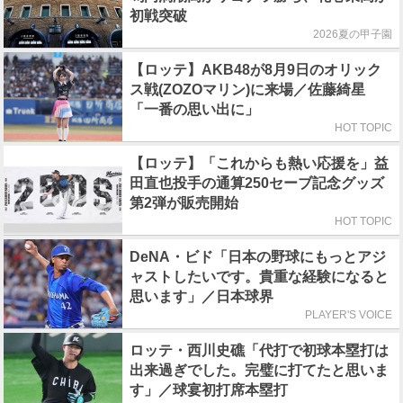
初戦突破
2026夏の甲子園
【ロッテ】AKB48が8月9日のオリック
ス戦(ZOZOマリン)に来場／佐藤綺星
「一番の思い出に」
HOT TOPIC
【ロッテ】「これからも熱い応援を」益
田直也投手の通算250セーブ記念グッズ
第2弾が販売開始
HOT TOPIC
DeNA・ビド「日本の野球にもっとアジ
ャストしたいです。貴重な経験になると
思います」／日本球界
PLAYER'S VOICE
ロッテ・西川史礁「代打で初球本塁打は
出来過ぎでした。完璧に打てたと思いま
す」／球宴初打席本塁打