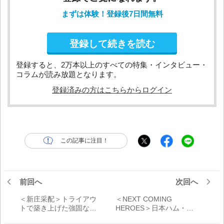
まずは体験！登録後7日間無料
登録して続きを読む
登録すると、2万本以上のすべての特集・インタビュー・
コラムが読み放題となります。
登録済みの方はこちらからログイン
この記事に注目！
前回へ
次回へ
＜新庄采配＞トライアウ
＜NEXT COMING
トで築き上げた強固なチ
HEROES＞日本ハム・有
ーム力【野手編】多彩な
薗直輝、明瀬諒介、柴田