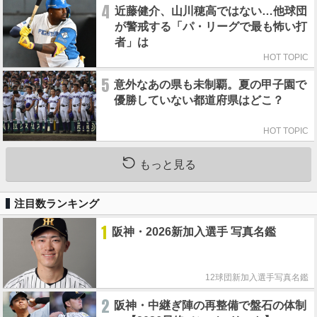
4
近藤健介、山川穂高ではない…他球団
が警戒する「パ・リーグで最も怖い打
者」は
HOT TOPIC
5
意外なあの県も未制覇。夏の甲子園で
優勝していない都道府県はどこ？
HOT TOPIC
もっと見る
注目数ランキング
1
阪神・2026新加入選手 写真名鑑
12球団新加入選手写真名鑑
2
阪神・中継ぎ陣の再整備で盤石の体制