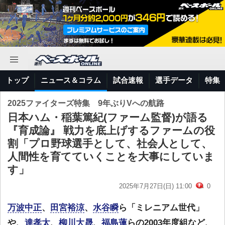
トップ
ニュース＆コラム
試合速報
選手データ
特集
2025ファイターズ特集 9年ぶりVへの航路
日本ハム・稲葉篤紀(ファーム監督)が語る
『育成論』 戦力を底上げするファームの役
割「プロ野球選手として、社会人として、
人間性を育てていくことを大事にしていま
す」
2025年7月27日(日) 11:00
0
万波中正
、
田宮裕涼
、
水谷瞬
ら「ミレニアム世代」
や、
達孝太
、
柳川大晟
、
福島蓮
らの2003年度組など、