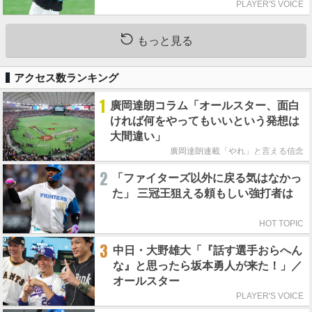
PLAYER'S VOICE
もっと見る
アクセス数ランキング
1
廣岡達朗コラム「オールスター、面白
ければ何をやってもいいという発想は
大間違い」
廣岡達朗連載「やれ」と言える信念
2
「ファイターズ以外に戻る気はなかっ
た」 三冠王狙える頼もしい強打者は
HOT TOPIC
3
中日・大野雄大「『話す選手おらへん
な』と思ったら坂本勇人が来た！」／
オールスター
PLAYER'S VOICE