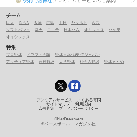
便利でお得な
プレミアムサービスのご案内
P
チーム
巨人
DeNA
阪神
広島
中日
ヤクルト
西武
ソフトバンク
楽天
ロッテ
日本ハム
オリックス
ハヤテ
オイシックス
特集
プロ野球
ドラフト会議
野球日本代表 侍ジャパン
アマチュア野球
高校野球
大学野球
社会人野球
野球まとめ
プレミアムサービス
よくある質問
サイトマップ
利用規約
広告募集
プライバシーポリシー
©NetDreamers
©ベースボール・マガジン社