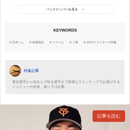
布陣を実現する経験値
獅子...次代を担うスター
候補生
バックナンバーを見る
KEYWORDS
日本ハム
稲葉篤紀
ファーム
二軍
2025ファイターズ特集
特集記事
著名選手から知る人ぞ知る選手まで多様なラインナップでお届けする
インビューや対談、掘り下げ記事。
記事を読む