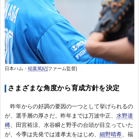
日本ハム・
稲葉篤紀
[ファーム監督]
さまざまな角度から育成方針を決定
昨年からの好調の要因の一つとして挙げられるの
が、選手層の厚さだ。昨年までは万波中正、
水野達
稀
、田宮裕涼、水谷瞬と野手の台頭が目立っていた
が、今季は先発では達孝太をはじめ、
細野晴希
、福