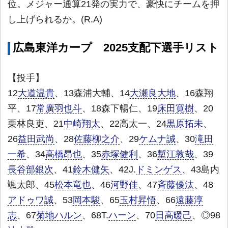
位。メジャー通算21発の実力で、豪快にチームを押
し上げられるか。(R.A)
広島東洋カープ 2025支配下選手リスト
【投手】
12
大道温貴
、13森浦大輔、14
大瀬良大地
、16森翔
平、17
常廣羽也斗
、18森下暢仁、19
床田寛樹
、20
栗林良吏、21
中崎翔太
、22高太一、24
黒原拓未
、
26
益田武尚
、28
佐藤柳之介
、29
ケムナ誠
、30
滝田
一希
、34
高橋昂也
、35
赤塚健利
、36
塹江敦哉
、39
長谷部銀次
、41
鈴木健矢
、42J.
ドミンゲス
、43島内
颯太郎、45
松本竜也
、46
河野佳
、47
斉藤優汰
、48
アドゥワ誠
、53
岡本駿
、65
玉村昇悟
、66
遠藤淳
志
、67
菊地ハルン
、68T.
ハーン
、70
日高暖己
、◎98