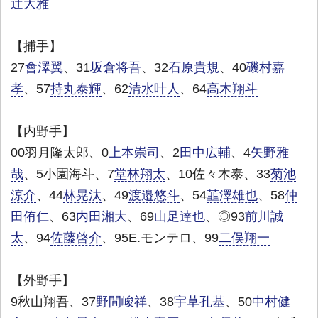
辻大雅
【捕手】
27
會澤翼
、31
坂倉将吾
、32
石原貴規
、40
磯村嘉
孝
、57
持丸泰輝
、62
清水叶人
、64
高木翔斗
【内野手】
00羽月隆太郎、0
上本崇司
、2
田中広輔
、4
矢野雅
哉
、5小園海斗、7
堂林翔太
、10佐々木泰、33
菊池
涼介
、44
林晃汰
、49
渡邉悠斗
、54
韮澤雄也
、58
仲
田侑仁
、63
内田湘大
、69
山足達也
、◎93
前川誠
太
、94
佐藤啓介
、95E.モンテロ、99
二俣翔一
【外野手】
9秋山翔吾、37
野間峻祥
、38
宇草孔基
、50
中村健