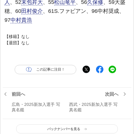
人
、52
末包昇大
、55
松山竜平
、56
久保修
、59大盛
穂、60
田村俊介
、61S.ファビアン、96中村奨成、
97
中村貴浩
【移籍】なし
【退団】なし
この記事に注目！
前回へ
次回へ
広島・2025新加入選手 写
西武・2025新加入選手 写
真名鑑
真名鑑
バックナンバーを見る