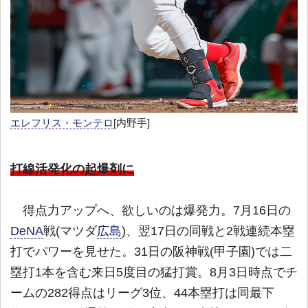
エレフリス・モンテロ
[内野手]
打線活発化の起爆剤に
得点力アップへ、欲しいのは爆発力。7月16日の
DeNA
戦(マツダ
広島
)、翌17日の同戦と2戦連続本塁
打でパワーを見せた。31日の阪神戦(甲子園)では二
塁打1本を含む来日5度目の猛打賞。8月3日時点でチ
ームの282得点はリーグ3位、44本塁打は同最下