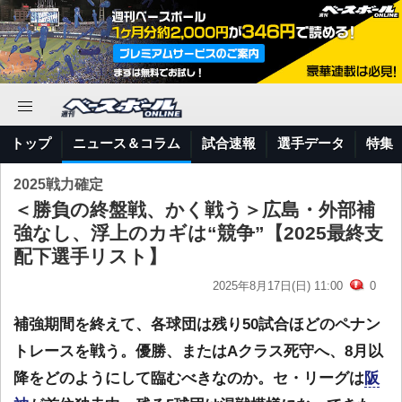
トップ
ニュース＆コラム
試合速報
選手データ
特集
2025戦力確定
＜勝負の終盤戦、かく戦う＞広島・外部補
強なし、浮上のカギは“競争”【2025最終支
配下選手リスト】
2025年8月17日(日) 11:00
0
補強期間を終えて、各球団は残り50試合ほどのペナン
トレースを戦う。優勝、またはAクラス死守へ、8月以
降をどのようにして臨むべきなのか。セ・リーグは
阪