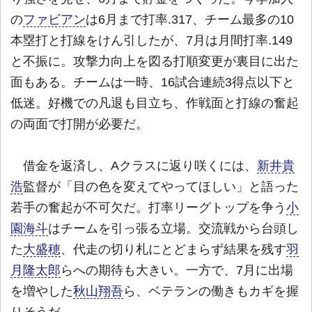
の
ファビアン
は6月まで打率.317、チーム最多の10
本塁打と打線をけん引したが、7月は月間打率.149
と不振に。攻撃力向上を図る打順変更が裏目に出た
面もある。チームは一時、16試合連続3得点以下と
低迷。好機での凡退も目立ち、作戦面と打線の奮起
の両面で打開が必要だ。
借金を返済し、Aクラスに返り咲くには、
新井貴
浩
監督が「目の色を変えてやってほしい」と語った
若手の奮起が不可欠だ。打率リーグトップを争う
小
園海斗
はチームを引っ張る立場。交流戦から台頭し
た
大盛穂
、代走の切り札にとどまらず結果を残す
羽
月隆太郎
らへの期待も大きい。一方で、7月に出場
を増やした
秋山翔吾
ら、ベテランの働きもカギを握
りそうだ。