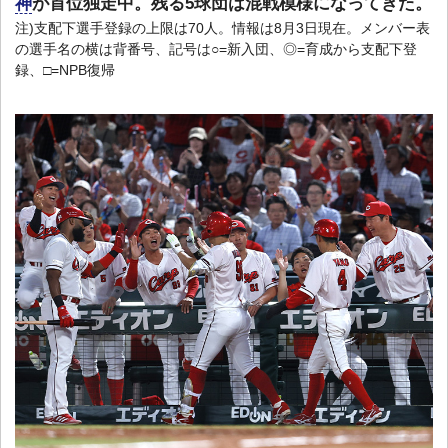
神
が首位独走中。残る5球団は混戦模様になってきた。
注)支配下選手登録の上限は70人。情報は8月3日現在。メンバー表
の選手名の横は背番号、記号は○=新入団、◎=育成から支配下登
録、□=NPB復帰