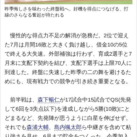
昨季悔しさを味わった終盤戦へ。好機を得点につなげる、打
線のさらなる奮起が待たれる
慢性的な得点力不足の解消が急務だ。2位で迎え
た7月は月間16敗と大きく負け越し、借金10の5位
で終える大失速。外部補強は行わず、育成2選手と7
月末に支配下契約を結び、支配下選手は上限70人に
到達した。終盤に失速した昨季の二の舞を避けるた
めにも、現有戦力での競争が引き続き重要となる。
前半戦は、
森下暢仁
が17試合中15試合でQS(先発
して6回を3失点以下)を達成しながら5勝(10敗)にと
どまるなど、先発陣が思うように白星を伸ばせず。
それでも
森浦大輔
、
島内颯太郎
ら中継ぎを含めて粘
り強さを見せ、6月まで貯金をつくった。今季加入