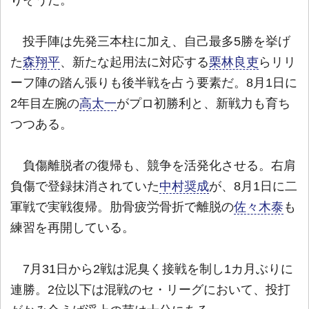
投手陣は先発三本柱に加え、自己最多5勝を挙げ
た
森翔平
、新たな起用法に対応する
栗林良吏
らリリ
ーフ陣の踏ん張りも後半戦を占う要素だ。8月1日に
2年目左腕の
高太一
がプロ初勝利と、新戦力も育ち
つつある。
負傷離脱者の復帰も、競争を活発化させる。右肩
負傷で登録抹消されていた
中村奨成
が、8月1日に二
軍戦で実戦復帰。肋骨疲労骨折で離脱の
佐々木泰
も
練習を再開している。
7月31日から2戦は泥臭く接戦を制し1カ月ぶりに
連勝。2位以下は混戦のセ・リーグにおいて、投打