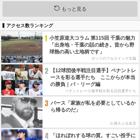
もっと見る
アクセス数ランキング
1
小笠原道大コラム 第115回 千葉の魅力
「出身地・千葉の話の続き。昔から野
球熱の高い土地柄です」
ガッツのフルスイング主義
2
【12球団後半戦注目選手】ペナントレ
ースを彩る選手たち ここからが本当
の勝負｜パ・リーグ編
ペナントレース後半戦を彩る注目選手たち
3
バース「家族が私を必要としているか
ら帰るのだ」
心揺さぶる名言
4
「ほれぼれする球の質。すごい投手に