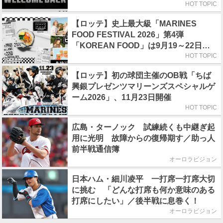
HOT TOPIC
【ロッテ】史上最大級「MARINES
FOOD FESTIVAL 2026」第4弾
「KOREAN FOOD」は9月19～22日／
初日はビール半額デー
HOT TOPIC
【ロッテ】初の球団主催のOB戦「ちば
興銀プレゼンツマリーンズスペシャルゲ
ーム2026」、11月23日開催
HOT TOPIC
広島・ターノック 試練続くも中継ぎ起
用に光明 故障からの復帰期す／助っ人
前半戦通信簿
オーロラビジョン
日本ハム・細川凌平 一打席一打席大切
に挑む 「どんな打席も何か意味のある
打席にしたい」／後半戦に息巻く！
オーロラビジョン