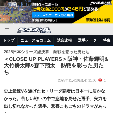
トップ
ニュース＆コラム
試合速報
選手データ
特集
2025日本シリーズ総決算 熱戦を彩った男たち
＜CLOSE UP PLAYERS＞阪神・佐藤輝明&
大竹耕太郎&森下翔太 熱戦を彩った男た
ち
2025年11月10日(月) 11:00
1
史上最速Vを遂げたセ・リーグ覇者は日本一に届かな
かった。苦しい戦いの中で意地を見せた選手、実力を
出し切れなかった選手、悲喜こもごものドラマがあっ