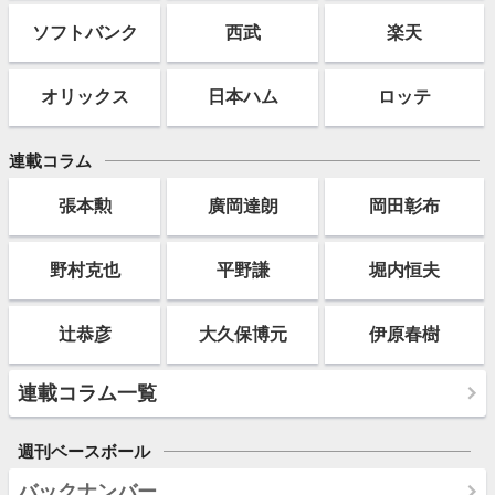
ソフト
バンク
西武
楽天
オリックス
日本ハム
ロッテ
連載コラム
張本勲
廣岡達朗
岡田彰布
野村克也
平野謙
堀内恒夫
辻恭彦
大久保博元
伊原春樹
連載コラム一覧
週刊ベースボール
バックナンバー