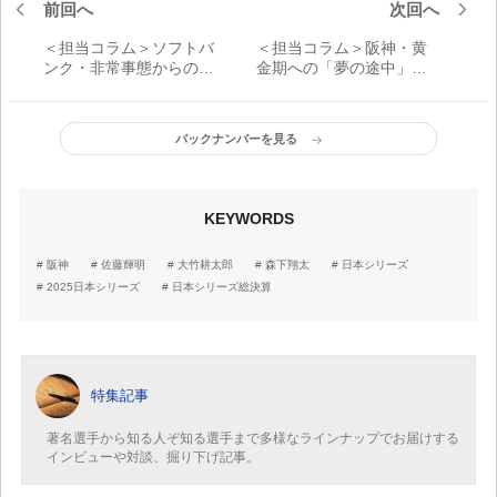
前回へ
次回へ
＜担当コラム＞ソフトバ
＜担当コラム＞阪神・黄
ンク・非常事態からの逆
金期への「夢の途中」
襲劇 全員一丸でつかん
届かなかった日本一
だ日本一
バックナンバーを見る
KEYWORDS
阪神
佐藤輝明
大竹耕太郎
森下翔太
日本シリーズ
2025日本シリーズ
日本シリーズ総決算
特集記事
著名選手から知る人ぞ知る選手まで多様なラインナップでお届けする
インビューや対談、掘り下げ記事。