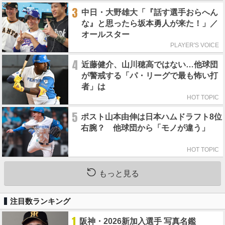
3
中日・大野雄大「『話す選手おらへん
な』と思ったら坂本勇人が来た！」／
オールスター
PLAYER'S VOICE
4
近藤健介、山川穂高ではない…他球団
が警戒する「パ・リーグで最も怖い打
者」は
HOT TOPIC
5
ポスト山本由伸は日本ハムドラフト8位
右腕？ 他球団から「モノが違う」
HOT TOPIC
もっと見る
注目数ランキング
1
阪神・2026新加入選手 写真名鑑