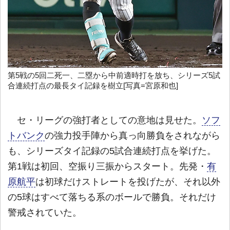
第5戦の5回二死一、二塁から中前適時打を放ち、シリーズ5試
合連続打点の最長タイ記録を樹立[写真=宮原和也]
セ・リーグの強打者としての意地は見せた。
ソフ
トバンク
の強力投手陣から真っ向勝負をされながら
も、シリーズタイ記録の5試合連続打点を挙げた。
第1戦は初回、空振り三振からスタート。先発・
有
原航平
は初球だけストレートを投げたが、それ以外
の5球はすべて落ちる系のボールで勝負。それだけ
警戒されていた。