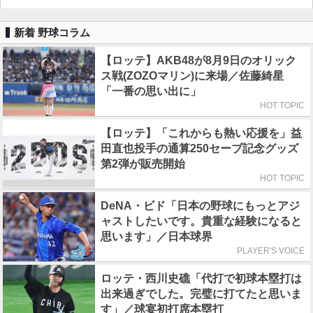
新着 野球コラム
【ロッテ】AKB48が8月9日のオリック
ス戦(ZOZOマリン)に来場／佐藤綺星
「一番の思い出に」
HOT TOPIC
【ロッテ】「これからも熱い応援を」益
田直也投手の通算250セーブ記念グッズ
第2弾が販売開始
HOT TOPIC
DeNA・ビド「日本の野球にもっとアジ
ャストしたいです。貴重な経験になると
思います」／日本球界
PLAYER'S VOICE
ロッテ・西川史礁「代打で初球本塁打は
出来過ぎでした。完璧に打てたと思いま
す」／球宴初打席本塁打