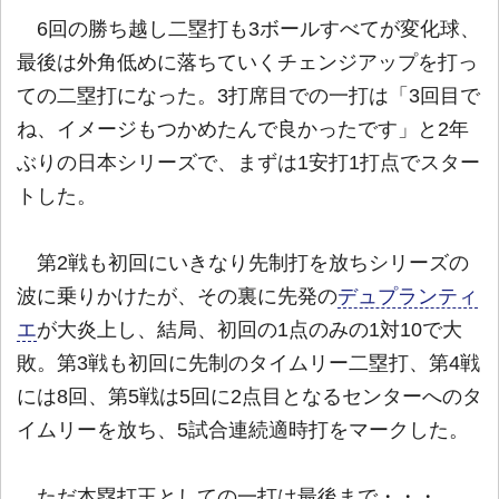
6回の勝ち越し二塁打も3ボールすべてが変化球、
最後は外角低めに落ちていくチェンジアップを打っ
ての二塁打になった。3打席目での一打は「3回目で
ね、イメージもつかめたんで良かったです」と2年
ぶりの日本シリーズで、まずは1安打1打点でスター
トした。
第2戦も初回にいきなり先制打を放ちシリーズの
波に乗りかけたが、その裏に先発の
デュプランティ
エ
が大炎上し、結局、初回の1点のみの1対10で大
敗。第3戦も初回に先制のタイムリー二塁打、第4戦
には8回、第5戦は5回に2点目となるセンターへのタ
イムリーを放ち、5試合連続適時打をマークした。
ただ本塁打王としての一打は最後まで・・・