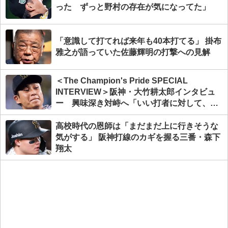
った ずっと野村の存在が気になってた」
「意識して打てれば来年も40本打てる」 掛布
雅之が語っていた佐藤輝明の打撃への見解
＜The Champion's Pride SPECIAL
INTERVIEW＞阪神・大竹耕太郎インタビュ
ー 興味深き対峙へ「いい打者に対して、ど
う抑えようかといろいろと考えていくことを
CSでも日本シリーズでも続けていく」
高校時代の恩師は「まだまだ上に行きそうな
気がする」 阪神打線のカギを握る三番・森下
翔太