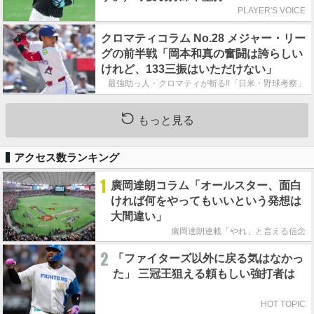
PLAYER'S VOICE
クロマティコラム No.28 メジャー・リー
グの前半戦「岡本和真の奮闘は誇らしい
けれど、133三振はいただけない」
最強助っ人・クロマティが斬る!!「日米・野球考察」
もっと見る
アクセス数ランキング
1
廣岡達朗コラム「オールスター、面白
ければ何をやってもいいという発想は
大間違い」
廣岡達朗連載「やれ」と言える信念
2
「ファイターズ以外に戻る気はなかっ
た」 三冠王狙える頼もしい強打者は
HOT TOPIC