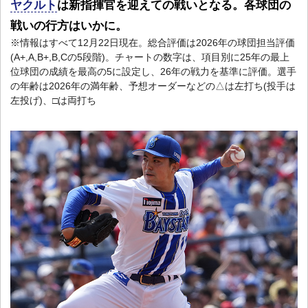
ヤクルト
は新指揮官を迎えての戦いとなる。各球団の
戦いの行方はいかに。
※情報はすべて12月22日現在。総合評価は2026年の球団担当評価
(A+,A,B+,B,Cの5段階)。チャートの数字は、項目別に25年の最上
位球団の成績を最高の5に設定し、26年の戦力を基準に評価。選手
の年齢は2026年の満年齢、予想オーダーなどの△は左打ち(投手は
左投げ)、□は両打ち