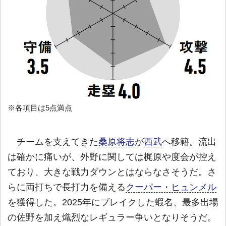
※各項目は5点満点
チームを支えてきた
桑原将志
が
西武
へ移籍。流出
は確かに痛いが、外野に関しては梶原や度会が控え
ており、大きな戦力ダウンとはならなさそうだ。さ
らに両打ちで長打力を備える
クーパー・ヒュンメル
を獲得した。2025年にブレイクした蝦名、最多出場
の佐野を加え熾烈なレギュラー争いとなりそうだ。