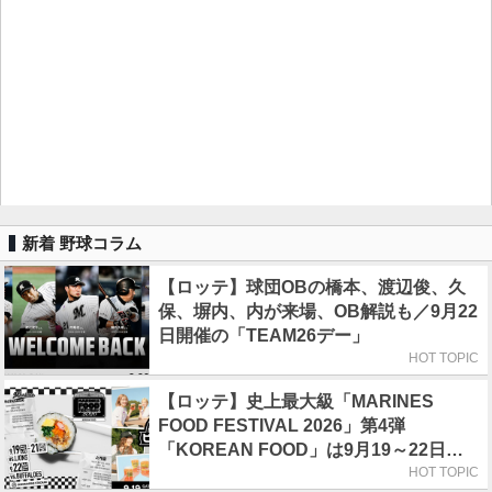
新着 野球コラム
【ロッテ】球団OBの橋本、渡辺俊、久
保、塀内、内が来場、OB解説も／9月22
日開催の「TEAM26デー」
HOT TOPIC
【ロッテ】史上最大級「MARINES
FOOD FESTIVAL 2026」第4弾
「KOREAN FOOD」は9月19～22日／
初日はビール半額デー
HOT TOPIC