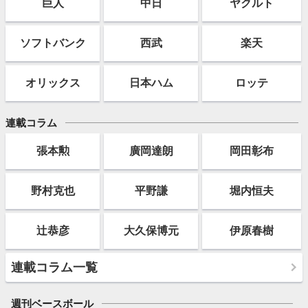
巨人
中日
ヤクルト
ソフト
バンク
西武
楽天
オリックス
日本ハム
ロッテ
連載コラム
張本勲
廣岡達朗
岡田彰布
野村克也
平野謙
堀内恒夫
辻恭彦
大久保博元
伊原春樹
連載コラム一覧
週刊ベースボール