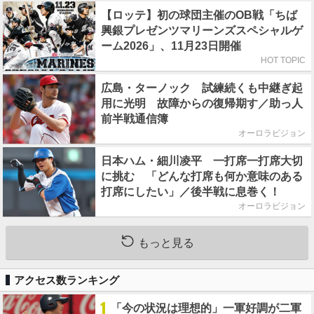
【ロッテ】初の球団主催のOB戦「ちば
興銀プレゼンツマリーンズスペシャルゲ
ーム2026」、11月23日開催
HOT TOPIC
広島・ターノック 試練続くも中継ぎ起
用に光明 故障からの復帰期す／助っ人
前半戦通信簿
オーロラビジョン
日本ハム・細川凌平 一打席一打席大切
に挑む 「どんな打席も何か意味のある
打席にしたい」／後半戦に息巻く！
オーロラビジョン
もっと見る
アクセス数ランキング
1
「今の状況は理想的」一軍好調が二軍