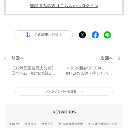
登録済みの方はこちらからログイン
この記事に注目！
前回へ
次回へ
【12球団最速戦力分析】
＜2026新春SPECIAL
日本ハム・戦力の流出は
INTERVIEW＞侍ジャパン
大きいが現有戦力で悲願
監督・井端弘和インタビ
の優勝を
ュー 世界一連覇への挑
戦「世界一というところ
バックナンバーを見る
を目指し、日本中に盛り
上がってもらえるよう
に、期待に応えるだけ」
KEYWORDS
DeNA
東克樹
竹田祐
2026球界大展望
12球団最速戦力分析