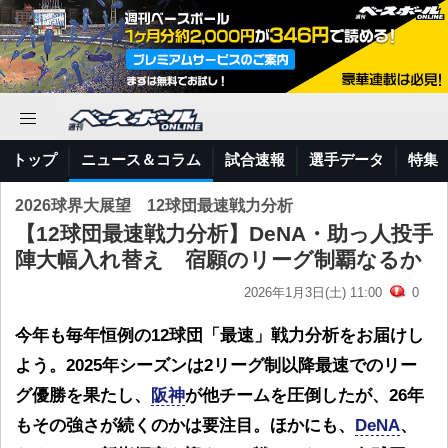
トップ
ニュース＆コラム
試合速報
選手データ
特集
2026球界大展望 12球団最速戦力分析
【12球団最速戦力分析】DeNA・助っ人投手
陣大幅入れ替え 宿願のリーグ制覇なるか
2026年1月3日(土) 11:00
0
今年も毎年恒例の12球団「最速」戦力分析をお届けし
よう。2025年シーズンは2リーグ制以降最速でのリー
グ優勝を果たし、
阪神
が他チームを圧倒したが、26年
もその強さが続くのかは要注目。ほかにも、
DeNA
、