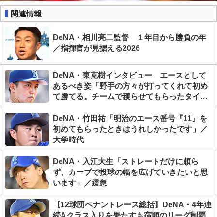
関連情報
DeNA・相川亮二監督 １年目から勝負の年
／指揮官が見据える2026
DeNA・東克樹インタビュー エースとして
あるべき姿「野手の方々が打ってくれて初め
て勝てる。チームで獲らせてもらったタイト
ルです」
DeNA・竹田祐「明治のエース番号『11』を
初めてもらったときはうれしかったです」／
大学時代
DeNA・入江大生「ストレートだけに頼ら
ず、カーブで投球の幅を広げていきたいと思
います」／緩急
【12球団ペナントレース総括】DeNA・4年連
続Aクラス入りを果たすも宿願のリーグ制覇