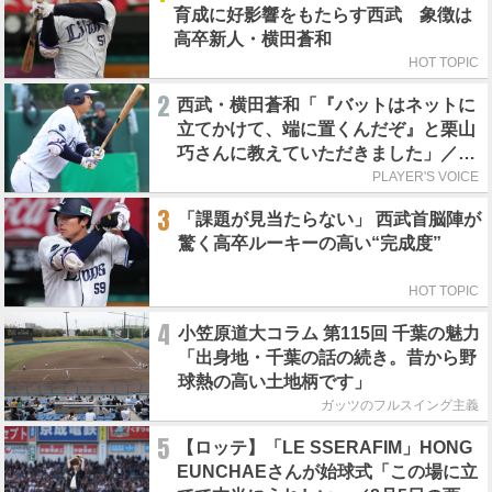
育成に好影響をもたらす西武 象徴は
高卒新人・横田蒼和
HOT TOPIC
2
西武・横田蒼和「『バットはネットに
立てかけて、端に置くんだぞ』と栗山
巧さんに教えていただきました」／憧
れの人からの金言
PLAYER'S VOICE
3
「課題が見当たらない」 西武首脳陣が
驚く高卒ルーキーの高い“完成度”
HOT TOPIC
4
小笠原道大コラム 第115回 千葉の魅力
「出身地・千葉の話の続き。昔から野
球熱の高い土地柄です」
ガッツのフルスイング主義
5
【ロッテ】「LE SSERAFIM」HONG
EUNCHAEさんが始球式「この場に立