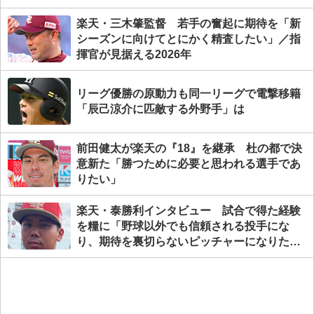
楽天・三木肇監督 若手の奮起に期待を「新
シーズンに向けてとにかく精査したい」／指
揮官が見据える2026年
リーグ優勝の原動力も同一リーグで電撃移籍
「辰己涼介に匹敵する外野手」は
前田健太が楽天の『18』を継承 杜の都で決
意新た「勝つために必要と思われる選手であ
りたい」
楽天・泰勝利インタビュー 試合で得た経験
を糧に「野球以外でも信頼される投手にな
り、期待を裏切らないピッチャーになりた
い」