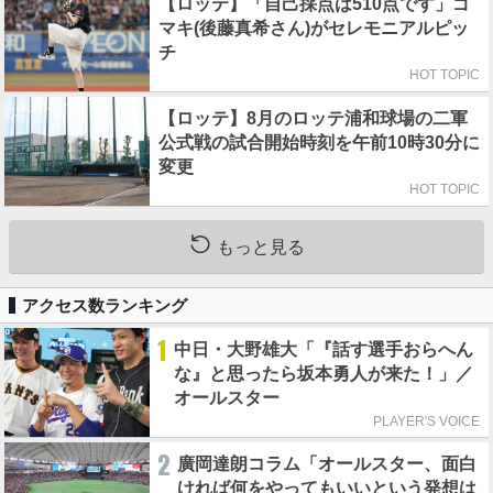
【ロッテ】「自己採点は510点です」ゴ
マキ(後藤真希さん)がセレモニアルピッ
チ
HOT TOPIC
【ロッテ】8月のロッテ浦和球場の二軍
公式戦の試合開始時刻を午前10時30分に
変更
HOT TOPIC
もっと見る
アクセス数ランキング
1
中日・大野雄大「『話す選手おらへん
な』と思ったら坂本勇人が来た！」／
オールスター
PLAYER'S VOICE
2
廣岡達朗コラム「オールスター、面白
ければ何をやってもいいという発想は