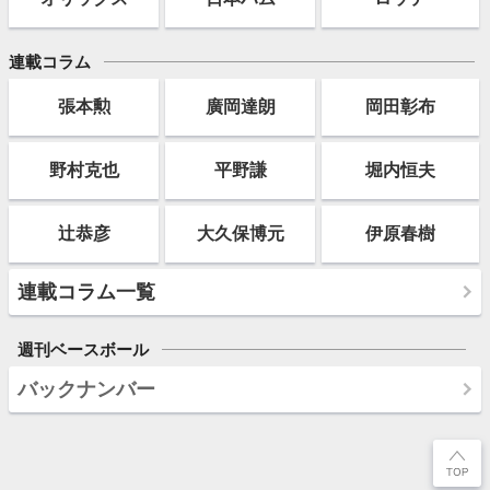
連載コラム
張本勲
廣岡達朗
岡田彰布
野村克也
平野謙
堀内恒夫
辻恭彦
大久保博元
伊原春樹
連載コラム一覧
週刊ベースボール
バックナンバー