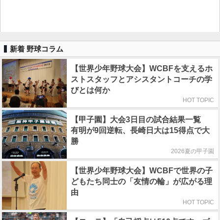
新着 野球コラム
【世界少年野球大会】WCBFを支えるホ
ストスタッフとアシスタントコーチの学
びとは何か
HOT TOPIC
【甲子園】大会3日目の試合結果一覧
有明が9回逆転、長崎日大は15得点で大
勝
2026夏の甲子園
【世界少年野球大会】WCBFで世界の子
どもたち同士の「友情の輪」が広がる理
由
HOT TOPIC