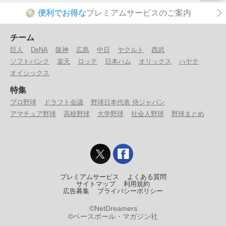
便利でお得な
プレミアムサービスのご案内
P
チーム
巨人
DeNA
阪神
広島
中日
ヤクルト
西武
ソフトバンク
楽天
ロッテ
日本ハム
オリックス
ハヤテ
オイシックス
特集
プロ野球
ドラフト会議
野球日本代表 侍ジャパン
アマチュア野球
高校野球
大学野球
社会人野球
野球まとめ
プレミアムサービス
よくある質問
サイトマップ
利用規約
広告募集
プライバシーポリシー
©NetDreamers
©ベースボール・マガジン社