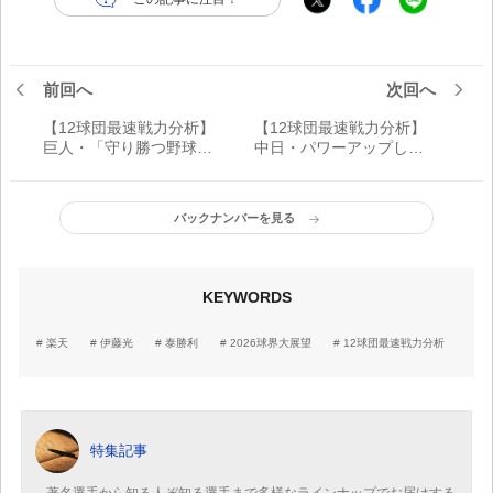
前回へ
次回へ
【12球団最速戦力分析】
【12球団最速戦力分析】
巨人・「守り勝つ野球」
中日・パワーアップした
の体現と攻撃の効率アッ
打線もカギを握るのは先
プでV奪回
発陣
バックナンバーを見る
KEYWORDS
楽天
伊藤光
泰勝利
2026球界大展望
12球団最速戦力分析
特集記事