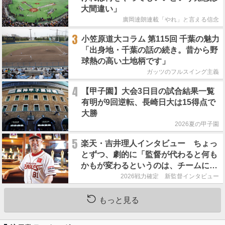
大間違い」
廣岡達朗連載「やれ」と言える信念
3
小笠原道大コラム 第115回 千葉の魅力
「出身地・千葉の話の続き。昔から野
球熱の高い土地柄です」
ガッツのフルスイング主義
4
【甲子園】大会3日目の試合結果一覧
有明が9回逆転、長崎日大は15得点で
大勝
2026夏の甲子園
5
楽天・吉井理人インタビュー ちょっ
とずつ、劇的に「監督が代わると何も
かもが変わるというのは、チームにと
って良くないことなんです」
2026戦力確定 新監督インタビュー
もっと見る