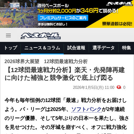
トップ
ニュース＆コラム
試合速報
選手データ
特集
2026球界大展望 12球団最速戦力分析
【12球団最速戦力分析】楽天・先発陣再建
に向けた補強と競争激化で底上げ図る
2026年1月5日(月) 11:00
0
今年も毎年恒例の12球団「最速」戦力分析をお届けし
よう。パ・リーグは2025年、
ソフトバンク
が2年連続
のリーグ優勝、そして5年ぶりの日本一を果たし、強さ
を見せつけた。その牙城を崩すべく、オフに戦力強化