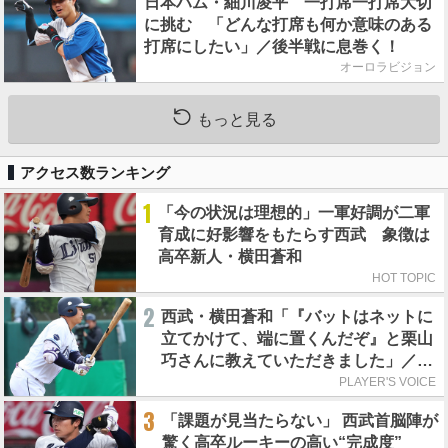
日本ハム・細川凌平 一打席一打席大切
に挑む 「どんな打席も何か意味のある
打席にしたい」／後半戦に息巻く！
オーロラビジョン
もっと見る
アクセス数ランキング
1
「今の状況は理想的」一軍好調が二軍
育成に好影響をもたらす西武 象徴は
高卒新人・横田蒼和
HOT TOPIC
2
西武・横田蒼和「『バットはネットに
立てかけて、端に置くんだぞ』と栗山
巧さんに教えていただきました」／憧
れの人からの金言
PLAYER'S VOICE
3
「課題が見当たらない」 西武首脳陣が
驚く高卒ルーキーの高い“完成度”