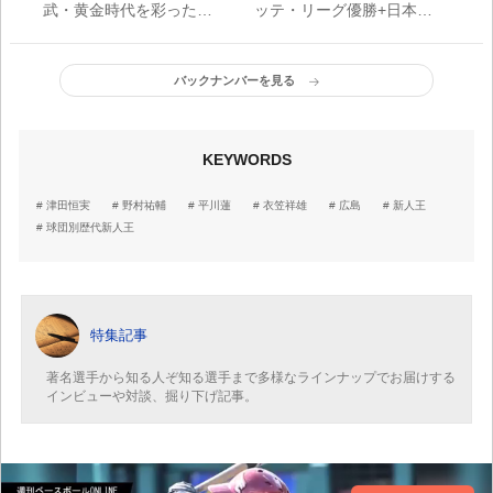
武・黄金時代を彩った投
ッテ・リーグ優勝+日本一
打の豪傑 清原は新人最
の年は新人王を輩出する
多タイ31本塁打
法則あり？
バックナンバーを見る
KEYWORDS
津田恒実
野村祐輔
平川蓮
衣笠祥雄
広島
新人王
球団別歴代新人王
特集記事
著名選手から知る人ぞ知る選手まで多様なラインナップでお届けする
インビューや対談、掘り下げ記事。