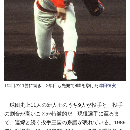
1年目の11勝に続き、2年目も先発で9勝を挙げた
津田恒実
球団史上11人の新人王のうち9人が投手と、投手
の割合が高いことが特徴的だ。現役選手に至るま
で、連綿と続く投手王国の系譜が表れている。1989