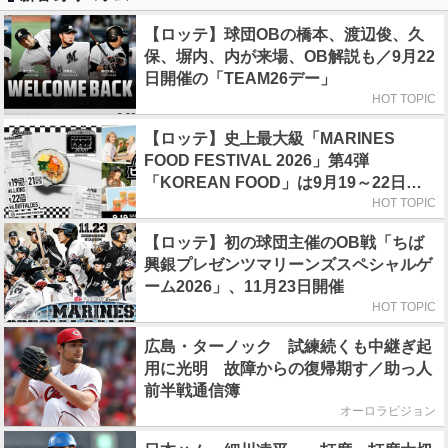
【ロッテ】球団OBの橋本、渡辺俊、久
保、塀内、内が来場、OB解説も／9月22
日開催の「TEAM26デー」
HOT TOPIC
【ロッテ】史上最大級「MARINES
FOOD FESTIVAL 2026」第4弾
「KOREAN FOOD」は9月19～22日／
初日はビール半額デー
HOT TOPIC
【ロッテ】初の球団主催のOB戦「ちば
興銀プレゼンツマリーンズスペシャルゲ
ーム2026」、11月23日開催
HOT TOPIC
広島・ターノック 試練続くも中継ぎ起
用に光明 故障からの復帰期す／助っ人
前半戦通信簿
オーロラビジョン