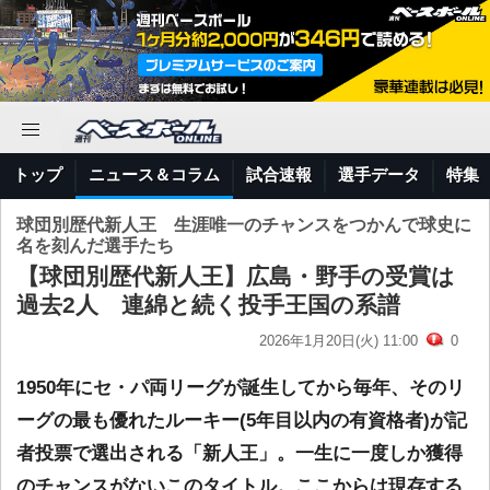
トップ
ニュース＆コラム
試合速報
選手データ
特集
球団別歴代新人王 生涯唯一のチャンスをつかんで球史に
名を刻んだ選手たち
【球団別歴代新人王】広島・野手の受賞は
過去2人 連綿と続く投手王国の系譜
2026年1月20日(火) 11:00
0
1950年にセ・パ両リーグが誕生してから毎年、そのリ
ーグの最も優れたルーキー(5年目以内の有資格者)が記
者投票で選出される「新人王」。一生に一度しか獲得
のチャンスがないこのタイトル。ここからは現存する