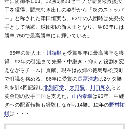
年に防御率1.63、12勝5敗28セーブで最優秀救援投
手を獲得、闘志むき出しの姿勢から「炎のストッパ
ー」と称された津田恒実も、82年の入団時は先発投
手として活躍。球団初の新人王となり、翌83年には
勝率.750で最高勝率にも輝いている。
85年の新人王・
川端順
も受賞翌年に最高勝率を獲
得。92年の引退まで先発・中継ぎ・抑えと役割を変
えながらチームに貢献、現在は故郷の徳島県松茂町
で町議を務める。86年に受賞の
長冨浩志
は2ケタ勝
利を計4回記録し
北別府学
、
大野豊
、
川口和久
らと
黄金期の投手王国を支えた。
山内泰幸
は95年、中継
ぎへの配置転換も経験しながら14勝。12年の
野村祐
輔
は・・・