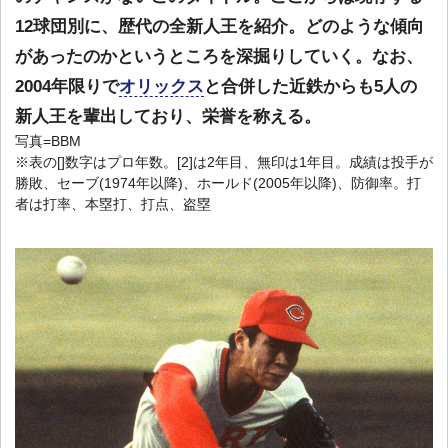
12球団別に、歴代の全新人王を紹介。どのような傾向
があったのかというところを深掘りしていく。なお、
2004年限りで
オリックス
と合併した近鉄からも5人の
新人王を輩出しており、栄誉を称える。
写真=BBM
※表の[]数字はプロ年数。[2]は2年目、無印は1年目。成績は投手が
勝敗、セーブ(1974年以降)、ホールド(2005年以降)、防御率。打
者は打率、本塁打、打点、盗塁