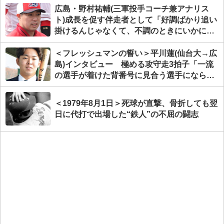
広島・野村祐輔(三軍投手コーチ兼アナリス
ト)成長を促す伴走者として「好調ばかり追い
掛けるんじゃなくて、不調のときにいかに対
応するか。そこに自分が出る」
＜フレッシュマンの誓い＞平川蓮(仙台大→広
島)インタビュー 極める攻守走3拍子「一流
の選手が着けた背番号に見合う選手にならな
いといけない」
＜1979年8月1日＞死球が直撃、骨折しても翌
日に代打で出場した“鉄人”の不屈の闘志