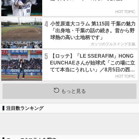
HOT TOPIC
4
小笠原道大コラム 第115回 千葉の魅力
「出身地・千葉の話の続き。昔から野
球熱の高い土地柄です」
ガッツのフルスイング主義
5
【ロッテ】「LE SSERAFIM」HONG
EUNCHAEさんが始球式「この場に立
てて本当にうれしい」／8月5日の西武
戦（ZOZOマリン）
HOT TOPIC
もっと見る
注目数ランキング