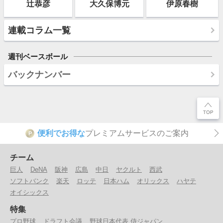
辻恭彦
大久保博元
伊原春樹
連載コラム一覧
週刊ベースボール
バックナンバー
便利でお得な
プレミアムサービスのご案内
P
チーム
巨人
DeNA
阪神
広島
中日
ヤクルト
西武
ソフトバンク
楽天
ロッテ
日本ハム
オリックス
ハヤテ
オイシックス
特集
プロ野球
ドラフト会議
野球日本代表 侍ジャパン