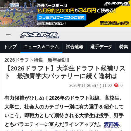
トップ
ニュース＆コラム
試合速報
選手データ
特集
2026ドラフト特集 新年始動!!
【2026ドラフト】大学生ドラフト候補リス
ト 最強青学大バッテリーに続く逸材は
2026年1月26日(月) 11:00
0
有力候補がひしめく2026年のドラフト戦線。高校生、
大学生、社会人のカテゴリー別に有力選手を紹介して
いこう。即戦力として期待される大学生は投手、野手
ともバラエティーに富んだラインアップだ。
渡部海
、