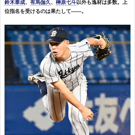
鈴木泰成
、
有馬伽久
、
榊原七斗
以外も逸材は多数。上
位指名を受けるのは果たして――。