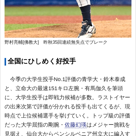
野村亮輔[佛教大] 昨秋35回連続無失点でブレーク
全国にひしめく好投手
今季の大学生投手No.1評価の青学大・鈴木泰成
と、立命大の最速151キロ左腕・有馬伽久を筆頭
に、大学生投手は即戦力候補が多数。ラストイヤー
の出来次第で評価が分かれる投手も出てくるが、現
時点で上位候補選手を挙げていく。トップ級の評価
だった大学屈指の剛腕・
佐藤幻瑛
はメジャー挑戦を
見据え、仙台大からペンシルベニア州立大に編入す