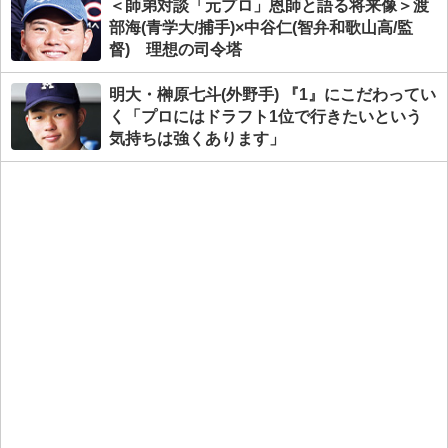
＜師弟対談「元プロ」恩師と語る将来像＞渡
部海(青学大/捕手)×中谷仁(智弁和歌山高/監
督) 理想の司令塔
明大・榊原七斗(外野手) 『1』にこだわってい
く「プロにはドラフト1位で行きたいという
気持ちは強くあります」