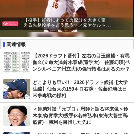
関連情報
【2026ドラフト番付】左右の目玉候補・有馬
伽久(立命大)&鈴木泰成(青学大) 佐藤幻瑛(ペ
ンシルベニア州立大)の強行指名はあるのか？
どこよりも早い!! 2026ドラフト候補【大学
生編】仙台大の159キロ右腕・佐藤幻瑛は日
米争奪戦の様相
＜師弟対談「元プロ」恩師と語る将来像＞鈴
木泰成(青学大/投手)×若林弘泰(東海大菅生高/
監督) 勝利を目指した先に