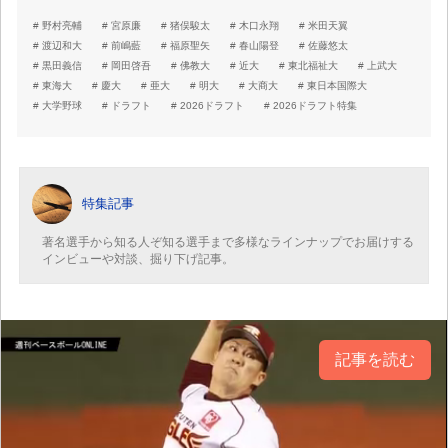
野村亮輔
宮原廉
猪俣駿太
木口永翔
米田天翼
渡辺和大
前嶋藍
福原聖矢
春山陽登
佐藤悠太
黒田義信
岡田啓吾
佛教大
近大
東北福祉大
上武大
東海大
慶大
亜大
明大
大商大
東日本国際大
大学野球
ドラフト
2026ドラフト
2026ドラフト特集
特集記事
著名選手から知る人ぞ知る選手まで多様なラインナップでお届けする
インビューや対談、掘り下げ記事。
記事を読む