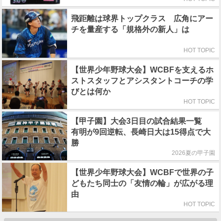
飛距離は球界トップクラス 広角にアー
チを量産する「規格外の新人」は
HOT TOPIC
【世界少年野球大会】WCBFを支えるホ
ストスタッフとアシスタントコーチの学
びとは何か
HOT TOPIC
【甲子園】大会3日目の試合結果一覧
有明が9回逆転、長崎日大は15得点で大
勝
2026夏の甲子園
【世界少年野球大会】WCBFで世界の子
どもたち同士の「友情の輪」が広がる理
由
HOT TOPIC