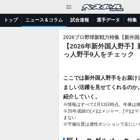
トップ
ニュース＆コラム
試合速報
選手データ
特集
2026プロ野球新戦力特集【新外
【2026年新外国人野手
っ人野手9人をチェック
ここでは新外国人野手をお届け
ましい活躍を見せてくれるのか
紹介していく。
※情報はすべて2月13日時点。年俸は
※25年成績の[メ]はメジャー、[マ]
まない
※守備位置は適性ポジションで左にい