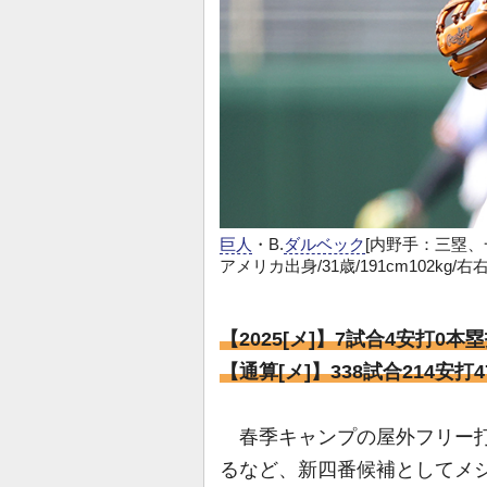
巨人
・B.
ダルベック
[内野手：三塁、
アメリカ出身/31歳/191cm102kg/
【2025[メ]】7試合4安打0本
【通算[メ]】338試合214安打
春季キャンプの屋外フリー打
るなど、新四番候補としてメジ