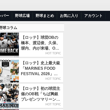
ンバー
野球広場
野球まとめ
お気に入り
アカウント
 野球コラム
【ロッテ】球団OBの
橋本、渡辺俊、久保、
塀内、内が来場、OB
解説も／9月22日開催
HOT TOPIC
の「TEAM26デー」
【ロッテ】史上最大級
「MARINES FOOD
FESTIVAL 2026」第4
弾「KOREAN
HOT TOPIC
FOOD」は9月19～22
【ロッテ】初の球団主
日／初日はビール半額
催のOB戦「ちば興銀
デー
プレゼンツマリーンズ
スペシャルゲーム
HOT TOPIC