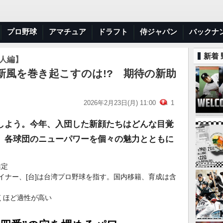
プロ野球
アマチュア
ドラフト
侍ジャパン
バックナ
新着
国人編】
】新風を巻き起こすのは!? 期待の新助
2026年2月23日(月) 11:00
1
しよう。今年、入団した新顔たちはどんな目覚
。各球団のニューパワーを個々の魅力とともに
推定
はマイナー、[台]は台湾プロ野球を指す。国内移籍、育成は含
くほど適性が高い