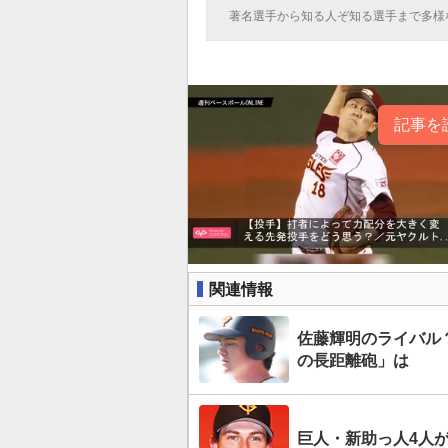
著名選手から知る人ぞ知る選手まで多様
記事を
関連情報
佐藤輝明のライバル
の長距離砲」は
巨人・新助っ人4人