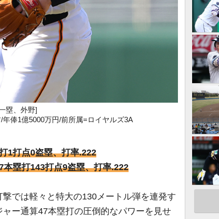
一塁、外野]
右右/年俸1億5000万円/前所属=ロイヤルズ3A
塁打1打点0盗塁、打率.222
47本塁打143打点9盗塁、打率.222
撃では軽々と特大の130メートル弾を連発す
ャー通算47本塁打の圧倒的なパワーを見せ