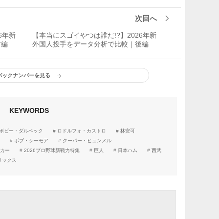
次回へ
6年新
【本当にスゴイやつは誰だ!?】2026年新
前編
外国人投手をデータ分析で比較｜後編
バックナンバーを見る
KEYWORDS
ボビー・ダルベック
ロドルフォ・カストロ
林安可
ボブ・シーモア
クーパー・ヒュンメル
カー
2026プロ野球新戦力特集
巨人
日本ハム
西武
リックス