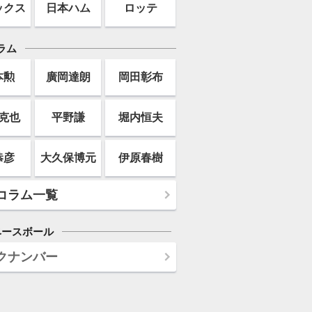
ックス
日本ハム
ロッテ
ラム
本勲
廣岡達朗
岡田彰布
克也
平野謙
堀内恒夫
恭彦
大久保博元
伊原春樹
コラム一覧
ベースボール
クナンバー