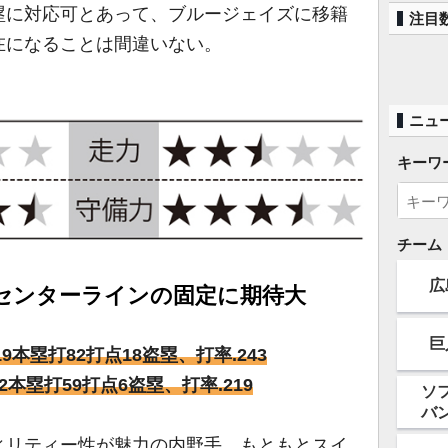
塁に対応可とあって、ブルージェイズに移籍
注目
在になることは間違いない。
ニュ
キーワ
チーム
広
センターラインの固定に期待大
巨
打19本塁打82打点18盗塁、打率.243
22本塁打59打点6盗塁、打率.219
ソ
バ
リティー性が魅力の内野手。もともとスイ