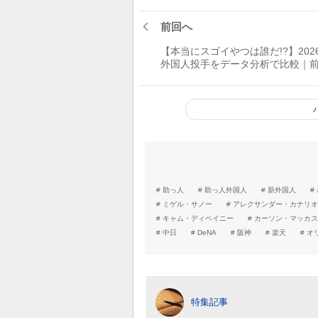
前回へ
【本当にスゴイやつは誰だ!?】202
外国人投手をデータ分析で比較｜
助っ人
助っ人外国人
新外国人
ミゲル・サノー
アレクサンダー・カナリオ
キャム・ディベイニー
カーソン・マッカス
中日
DeNA
阪神
楽天
オ
特集記事