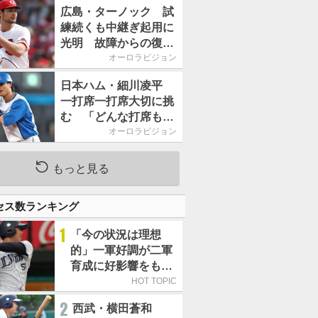
2026」、11月23日開
広島・ターノック 試
催
練続くも中継ぎ起用に
光明 故障からの復帰
期す／助っ人前半戦通
オーロラビジョン
信簿
日本ハム・細川凌平
一打席一打席大切に挑
む 「どんな打席も何
か意味のある打席にし
オーロラビジョン
たい」／後半戦に息巻
く！
もっと見る
セス数ランキング
1
「今の状況は理想
的」一軍好調が二軍
育成に好影響をもた
らす西武 象徴は高
HOT TOPIC
卒新人・横田蒼和
2
西武・横田蒼和