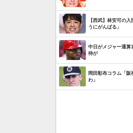
【西武】林安可の入
うにがんばる」
中日がメジャー通算1
待が
岡田彰布コラム「阪
わ」