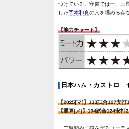
つけている。守備では一、三
した
岡本和真
の穴を埋める存
【能力チャート】
日本ハム・カストロ 
【2025[マ]】133試合107安
【通算[メ]】194試合124安打
二遊間や三塁を守るユーティ