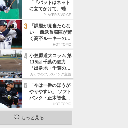
「『バットはネット
に立てかけて、端に
置くんだぞ』と栗山
PLAYER'S VOICE
巧さんに教えていた
3
「課題が見当たらな
だきました」／憧れ
い」 西武首脳陣が驚
の人からの金言
く高卒ルーキーの高
い“完成度”
HOT TOPIC
4
小笠原道大コラム 第
115回 千葉の魅力
「出身地・千葉の話
の続き。昔から野球
ガッツのフルスイング主義
熱の高い土地柄で
5
「今は一番のほうが
す」
やりやすい」 ソフト
バンク・正木智也が
覚醒した理由
HOT TOPIC
もっと見る