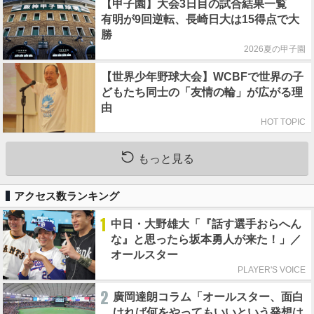
【甲子園】大会3日目の試合結果一覧
有明が9回逆転、長崎日大は15得点で大
勝
2026夏の甲子園
【世界少年野球大会】WCBFで世界の子
どもたち同士の「友情の輪」が広がる理
由
HOT TOPIC
もっと見る
アクセス数ランキング
1
中日・大野雄大「『話す選手おらへん
な』と思ったら坂本勇人が来た！」／
オールスター
PLAYER'S VOICE
2
廣岡達朗コラム「オールスター、面白
ければ何をやってもいいという発想は