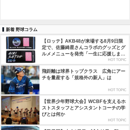
新着 野球コラム
【ロッテ】AKB48が来場する8月9日限
定で、佐藤綺星さんコラボのグッズとグ
ルメメニューを発売「一生に応援しまし
ょうね！」
HOT TOPIC
飛距離は球界トップクラス 広角にアー
チを量産する「規格外の新人」は
HOT TOPIC
【世界少年野球大会】WCBFを支えるホ
ストスタッフとアシスタントコーチの学
びとは何か
HOT TOPIC