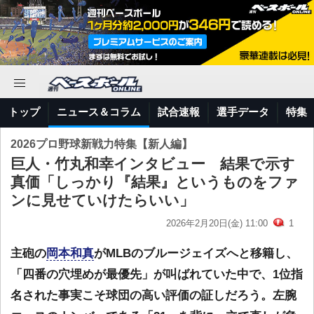
トップ
ニュース＆コラム
試合速報
選手データ
特集
2026プロ野球新戦力特集【新人編】
巨人・竹丸和幸インタビュー 結果で示す
真価「しっかり『結果』というものをファ
ンに見せていけたらいい」
2026年2月20日(金) 11:00
1
主砲の
岡本和真
がMLBのブルージェイズへと移籍し、
「四番の穴埋めが最優先」が叫ばれていた中で、1位指
名された事実こそ球団の高い評価の証しだろう。左腕