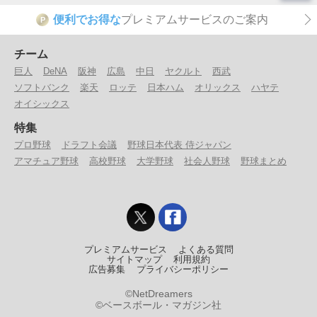
便利でお得な
プレミアムサービスのご案内
P
チーム
巨人
DeNA
阪神
広島
中日
ヤクルト
西武
ソフトバンク
楽天
ロッテ
日本ハム
オリックス
ハヤテ
オイシックス
特集
プロ野球
ドラフト会議
野球日本代表 侍ジャパン
アマチュア野球
高校野球
大学野球
社会人野球
野球まとめ
プレミアムサービス
よくある質問
サイトマップ
利用規約
広告募集
プライバシーポリシー
©NetDreamers
©ベースボール・マガジン社