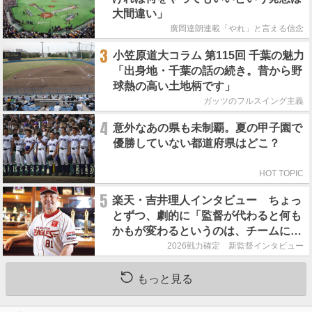
大間違い」
廣岡達朗連載「やれ」と言える信念
3
小笠原道大コラム 第115回 千葉の魅力
「出身地・千葉の話の続き。昔から野
球熱の高い土地柄です」
ガッツのフルスイング主義
4
意外なあの県も未制覇。夏の甲子園で
優勝していない都道府県はどこ？
HOT TOPIC
5
楽天・吉井理人インタビュー ちょっ
とずつ、劇的に「監督が代わると何も
かもが変わるというのは、チームにと
って良くないことなんです」
2026戦力確定 新監督インタビュー
もっと見る