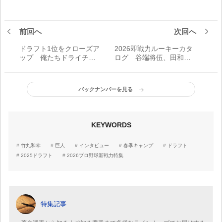
前回へ
次回へ
ドラフト1位をクローズア
2026即戦力ルーキーカタ
ップ 俺たちドライチの
ログ 谷端将伍、田和廉
現在地【セ・リーグ編】
ら開幕一軍候補【セ・リ
ーグ編】
バックナンバーを見る
KEYWORDS
竹丸和幸
巨人
インタビュー
春季キャンプ
ドラフト
2025ドラフト
2026プロ野球新戦力特集
特集記事