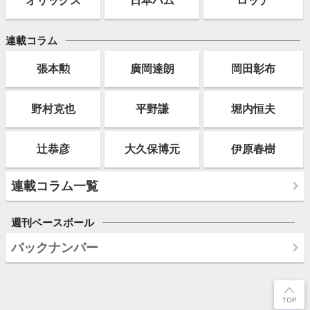
オリックス
日本ハム
ロッテ
連載コラム
張本勲
廣岡達朗
岡田彰布
野村克也
平野謙
堀内恒夫
辻恭彦
大久保博元
伊原春樹
連載コラム一覧
週刊ベースボール
バックナンバー