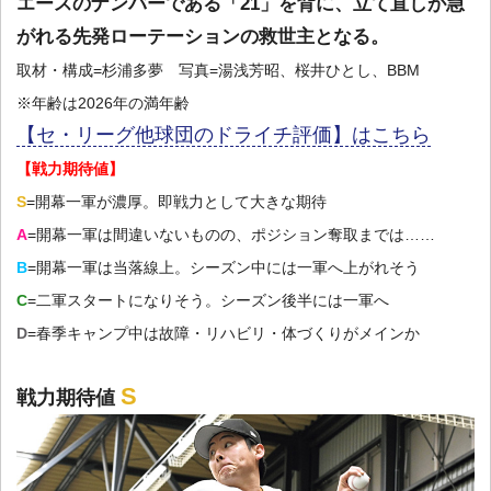
エースのナンバーである「21」を背に、立て直しが急
がれる先発ローテーションの救世主となる。
取材・構成=杉浦多夢 写真=湯浅芳昭、桜井ひとし、BBM
※年齢は2026年の満年齢
【セ・リーグ他球団のドライチ評価】はこちら
【戦力期待値】
S
=開幕一軍が濃厚。即戦力として大きな期待
A
=開幕一軍は間違いないものの、ポジション奪取までは……
B
=開幕一軍は当落線上。シーズン中には一軍へ上がれそう
C
=二軍スタートになりそう。シーズン後半には一軍へ
D
=春季キャンプ中は故障・リハビリ・体づくりがメインか
S
戦力期待値