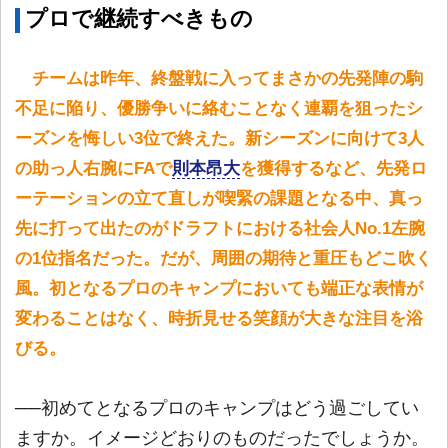
プロで継続すべきもの
チームは昨年、終盤戦に入ってまさかの先発陣の駒
不足に陥り、優勝争いに絡むことなく連覇を狙ったシ
ーズンを悔しい3位で終えた。新シーズンに向けて3人
の助っ人右腕にFAで
則本昂大
を獲得するなど、先発ロ
ーテーションの立て直しが喫緊の課題となる中、真っ
先に打って出たのがドラフトにおける社会人No.1左腕
の1位指名だった。だが、周囲の期待と重圧もどこ吹く
風。初となるプロのキャンプにおいても端正な表情が
変わることはなく、時折見せる笑顔が大きな注目を浴
びる。
──初めてとなるプロのキャンプはどう過ごしてい
ますか。イメージどおりのものだったでしょうか。