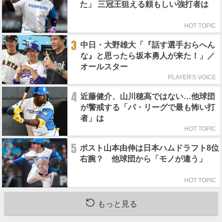
た」 三冠王狙える頼もしい強打者は
HOT TOPIC
3
中日・大野雄大「『話す選手おらへん
な』と思ったら坂本勇人が来た！」／
オールスター
PLAYER'S VOICE
4
近藤健介、山川穂高ではない…他球団
が警戒する「パ・リーグで最も怖い打
者」は
HOT TOPIC
5
ポスト山本由伸は日本ハムドラフト8位
右腕？ 他球団から「モノが違う」
HOT TOPIC
もっと見る