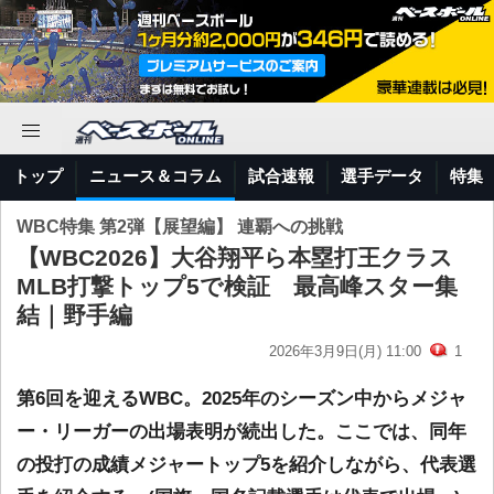
トップ
ニュース＆コラム
試合速報
選手データ
特集
WBC特集 第2弾【展望編】 連覇への挑戦
【WBC2026】大谷翔平ら本塁打王クラス
MLB打撃トップ5で検証 最高峰スター集
結｜野手編
2026年3月9日(月) 11:00
1
第6回を迎えるWBC。2025年のシーズン中からメジャ
ー・リーガーの出場表明が続出した。ここでは、同年
の投打の成績メジャートップ5を紹介しながら、代表選