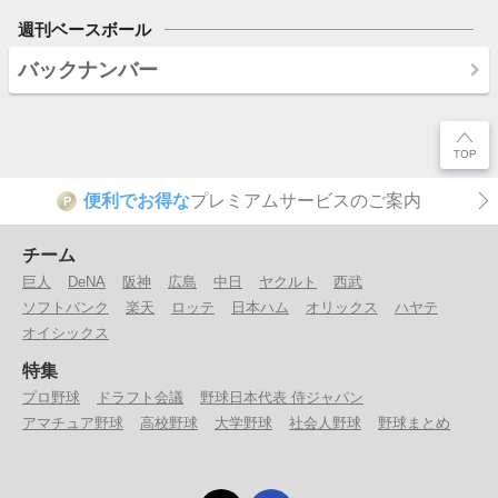
週刊ベースボール
バックナンバー
便利でお得な
プレミアムサービスのご案内
P
チーム
巨人
DeNA
阪神
広島
中日
ヤクルト
西武
ソフトバンク
楽天
ロッテ
日本ハム
オリックス
ハヤテ
オイシックス
特集
プロ野球
ドラフト会議
野球日本代表 侍ジャパン
アマチュア野球
高校野球
大学野球
社会人野球
野球まとめ