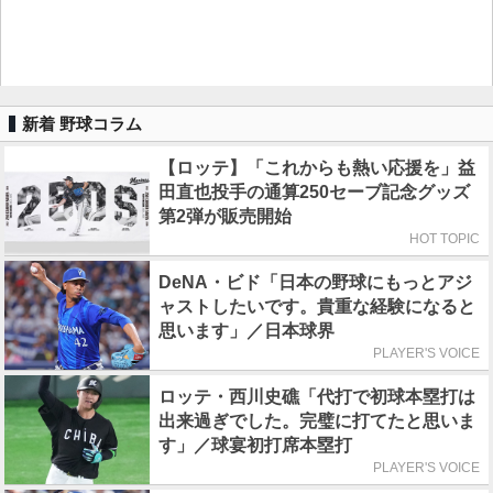
新着 野球コラム
【ロッテ】「これからも熱い応援を」益
田直也投手の通算250セーブ記念グッズ
第2弾が販売開始
HOT TOPIC
DeNA・ビド「日本の野球にもっとアジ
ャストしたいです。貴重な経験になると
思います」／日本球界
PLAYER'S VOICE
ロッテ・西川史礁「代打で初球本塁打は
出来過ぎでした。完璧に打てたと思いま
す」／球宴初打席本塁打
PLAYER'S VOICE