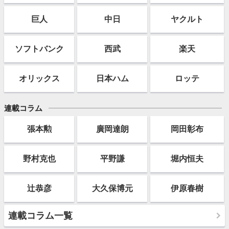
巨人
中日
ヤクルト
ソフト
バンク
西武
楽天
オリックス
日本ハム
ロッテ
連載コラム
張本勲
廣岡達朗
岡田彰布
野村克也
平野謙
堀内恒夫
辻恭彦
大久保博元
伊原春樹
連載コラム一覧