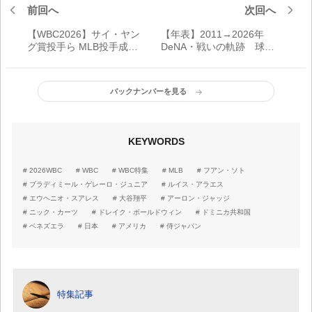
前回へ
次回へ
【WBC2026】サイ・ヤン
【年表】2011→2026年
グ賞投手ら MLB投手成績
DeNA・戦いの軌跡 球団
トップ5で検証 最高峰ス
改革と飛躍の15年
ター集結｜投手編
バックナンバーを見る
KEYWORDS
2026WBC
WBC
WBC特集
MLB
フアン・ソト
ブラディミール・ゲレーロ・ジュニア
ルイス・アラエス
エウヘニオ・スアレス
大谷翔平
アーロン・ジャッジ
ニック・カーツ
ドレイク・ボールドウィン
ドミニカ共和国
ベネズエラ
日本
アメリカ
侍ジャパン
特集記事