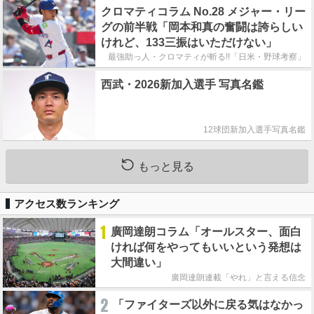
クロマティコラム No.28 メジャー・リー
グの前半戦「岡本和真の奮闘は誇らしい
けれど、133三振はいただけない」
最強助っ人・クロマティが斬る!!「日米・野球考察」
西武・2026新加入選手 写真名鑑
12球団新加入選手写真名鑑
もっと見る
アクセス数ランキング
1
廣岡達朗コラム「オールスター、面白
ければ何をやってもいいという発想は
大間違い」
廣岡達朗連載「やれ」と言える信念
2
「ファイターズ以外に戻る気はなかっ