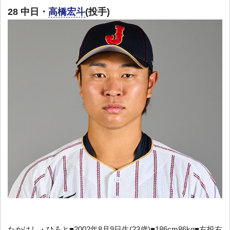
28 中日・
高橋宏斗
(投手)
たかはし・ひろと■2002年8月9日生(23歳)■186cm86kg■右投右