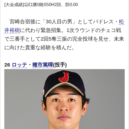
[大会成績]1試1勝0敗0S0H2回、防0.00
宮崎合宿後に「30人目の男」としてパドレス・
松
井裕樹
に代わり緊急招集。1次ラウンドのチェコ戦
で三番手として2回5奪三振の完全投球を見せ、未来
に向けた貴重な経験を積んだ。
26
ロッテ
・
種市篤暉
(投手)