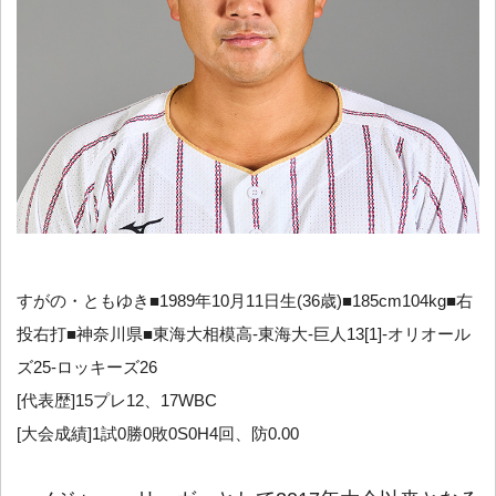
すがの・ともゆき■1989年10月11日生(36歳)■185cm104kg■右
投右打■神奈川県■東海大相模高-東海大-巨人13[1]-オリオール
ズ25-ロッキーズ26
[代表歴]15プレ12、17WBC
[大会成績]1試0勝0敗0S0H4回、防0.00