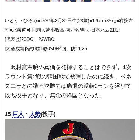
いとう・ひろみ■1997年8月31日生(28歳)■176cm85kg■右投左
打■北海道■[甲]駒大苫小牧高-苫小牧駒大-日本ハム21[1]
[代表歴]20OG、23WBC
[大会成績]2試0勝1敗0S0H4回、防11.25
沢村賞右腕の真価を発揮することはできず。1次
ラウンド第2戦の韓国戦で被弾したのに続き、ベネ
ズエラとの準々決勝では痛恨の逆転3ランを浴びて
敗戦投手となり、無念の帰国となった。
15
巨人
・
大勢
(投手)