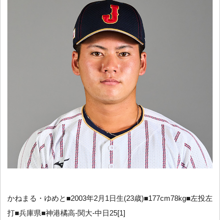
かねまる・ゆめと■2003年2月1日生(23歳)■177cm78kg■左投左
打■兵庫県■神港橘高-関大-中日25[1]