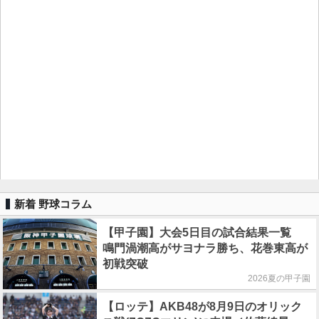
新着 野球コラム
【甲子園】大会5日目の試合結果一覧
鳴門渦潮高がサヨナラ勝ち、花巻東高が
初戦突破
2026夏の甲子園
【ロッテ】AKB48が8月9日のオリック