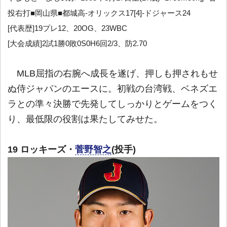
投右打■岡山県■都城高-オリックス17[4]-ドジャース24
[代表歴]19プレ12、20OG、23WBC
[大会成績]2試1勝0敗0S0H6回2/3、防2.70
MLB屈指の右腕へ成長を遂げ、押しも押されもせ
ぬ侍ジャパンのエースに。初戦の台湾戦、ベネズエ
ラとの準々決勝で先発してしっかりとゲームをつく
り、最低限の役割は果たしてみせた。
19 ロッキーズ・
菅野智之
(投手)