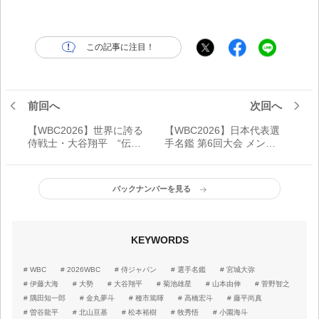
この記事に注目！
前回へ
次回へ
【WBC2026】世界に誇る
【WBC2026】日本代表選
侍戦士・大谷翔平 “伝道
手名鑑 第6回大会 メンバ
師”の歩む道「フィールド
ー一覧
での姿を見てもらえれば
うれしい」
バックナンバーを見る
KEYWORDS
WBC
2026WBC
侍ジャパン
選手名鑑
宮城大弥
伊藤大海
大勢
大谷翔平
菊池雄星
山本由伸
菅野智之
隅田知一郎
金丸夢斗
種市篤暉
高橋宏斗
藤平尚真
曽谷龍平
北山亘基
松本裕樹
牧秀悟
小園海斗