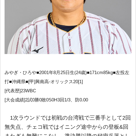
みやぎ・ひろや■2001年8月25日生(24歳)■171cm85kg■左投左
打■沖縄県■[甲]興南高-オリックス20[1]
[代表歴]23WBC
[大会成績]2試0勝0敗0S0H3回1/3、防0.00
1次ラウンドでは初戦の台湾戦で三番手として2回
無失点、チェコ戦ではイニング途中からの登板&回
またぎも無難にこなし、準決勝以降の秘密兵器とし