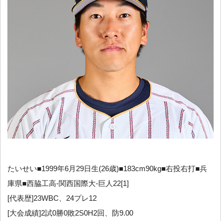
たいせい■1999年6月29日生(26歳)■183cm90kg■右投右打■兵
庫県■西脇工高-関西国際大-巨人22[1]
[代表歴]23WBC、24プレ12
[大会成績]2試0勝0敗2S0H2回、防9.00