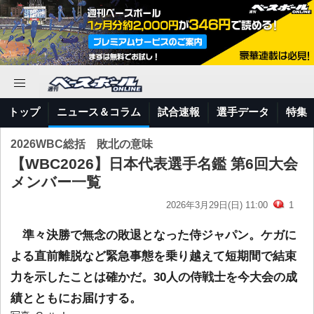
トップ
ニュース＆コラム
試合速報
選手データ
特集
2026WBC総括 敗北の意味
【WBC2026】日本代表選手名鑑 第6回大会
メンバー一覧
2026年3月29日(日) 11:00
1
準々決勝で無念の敗退となった侍ジャパン。ケガに
よる直前離脱など緊急事態を乗り越えて短期間で結束
力を示したことは確かだ。30人の侍戦士を今大会の成
績とともにお届けする。