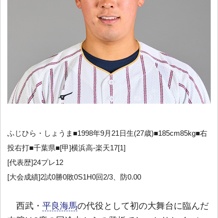
ふじひら・しょうま■1998年9月21日生(27歳)■185cm85kg■右
投右打■千葉県■[甲]横浜高-楽天17[1]
[代表歴]24プレ12
[大会成績]2試0勝0敗0S1H0回2/3、防0.00
西武・
平良海馬
の代役として初の大舞台に臨んだ