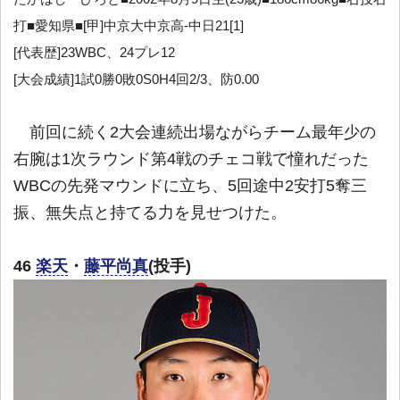
打■愛知県■[甲]中京大中京高-中日21[1]
[代表歴]23WBC、24プレ12
[大会成績]1試0勝0敗0S0H4回2/3、防0.00
前回に続く2大会連続出場ながらチーム最年少の
右腕は1次ラウンド第4戦のチェコ戦で憧れだった
WBCの先発マウンドに立ち、5回途中2安打5奪三
振、無失点と持てる力を見せつけた。
46
楽天
・
藤平尚真
(投手)