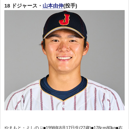
18 ドジャース・
山本由伸
(投手)
やまもと・よしのぶ■1998年8月17日生(27歳)■178cm80kg■右