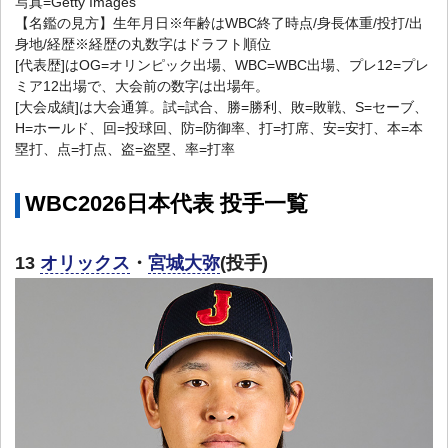
写真=Getty Images
【名鑑の見方】生年月日※年齢はWBC終了時点/身長体重/投打/出
身地/経歴※経歴の丸数字はドラフト順位
[代表歴]はOG=オリンピック出場、WBC=WBC出場、プレ12=プレ
ミア12出場で、大会前の数字は出場年。
[大会成績]は大会通算。試=試合、勝=勝利、敗=敗戦、S=セーブ、
H=ホールド、回=投球回、防=防御率、打=打席、安=安打、本=本
塁打、点=打点、盗=盗塁、率=打率
WBC2026日本代表 投手一覧
13
オリックス
・
宮城大弥
(投手)