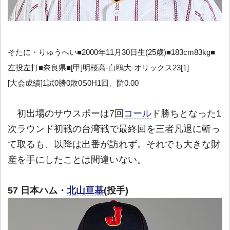
そたに・りゅうへい■2000年11月30日生(25歳)■183cm83kg■
左投左打■奈良県■[甲]明桜高-白鴎大-オリックス23[1]
[大会成績]1試0勝0敗0S0H1回、防0.00
初出場のサウスポーは7回
コール
ド勝ちとなった1
次ラウンド初戦の台湾戦で最終回を三者凡退に斬っ
て取るも、以降は出番が訪れず。それでも大きな財
産を手にしたことは間違いない。
57 日本ハム・
北山亘基
(投手)