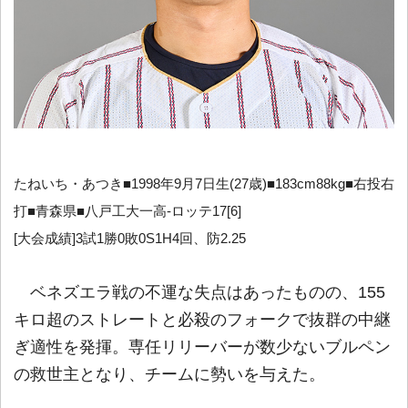
たねいち・あつき■1998年9月7日生(27歳)■183cm88kg■右投右
打■青森県■八戸工大一高-ロッテ17[6]
[大会成績]3試1勝0敗0S1H4回、防2.25
ベネズエラ戦の不運な失点はあったものの、155
キロ超のストレートと必殺のフォークで抜群の中継
ぎ適性を発揮。専任リリーバーが数少ないブルペン
の救世主となり、チームに勢いを与えた。