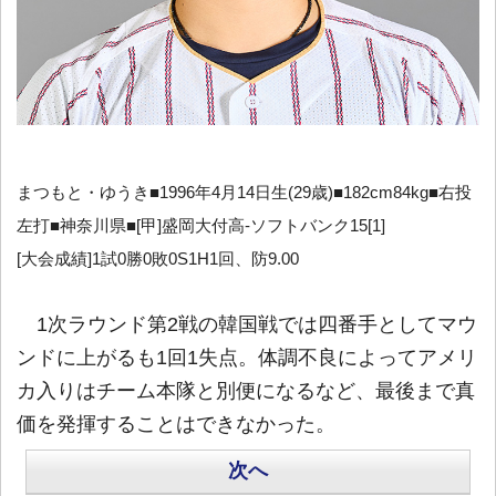
まつもと・ゆうき■1996年4月14日生(29歳)■182cm84kg■右投
左打■神奈川県■[甲]盛岡大付高-ソフトバンク15[1]
[大会成績]1試0勝0敗0S1H1回、防9.00
1次ラウンド第2戦の韓国戦では四番手としてマウ
ンドに上がるも1回1失点。体調不良によってアメリ
カ入りはチーム本隊と別便になるなど、最後まで真
価を発揮することはできなかった。
次へ