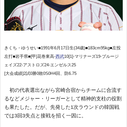
きくち・ゆうせい■1991年6月17日生(34歳)■183cm95kg■左投
左打■岩手県■[甲]花巻東高-
西武
10[1]-マリナーズ19-ブルージ
ェイズ22-アストロズ24-エンゼルス25
[大会成績]2試0勝0敗0S0H4回、防6.75
初の代表選出ながら宮崎合宿からチームに合流す
るなどメジャー・リーガーとして精神的支柱の役割
も果たした。だが、先発した1次ラウンドの韓国戦
では3回3失点と接戦を招く一因に。