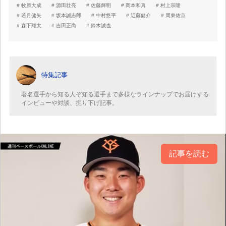
牧原大成
源田壮亮
佐藤輝明
岡本和真
村上宗隆
若月健矢
坂本誠志郎
中村悠平
近藤健介
周東佑京
森下翔太
吉田正尚
鈴木誠也
特集記事
著名選手から知る人ぞ知る選手まで多様なラインナップでお届けする
インビューや対談、掘り下げ記事。
記事を読む