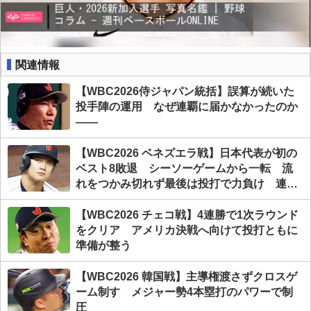
関連情報
【WBC2026侍ジャパン統括】誤算が続いた
投手陣の運用 なぜ連覇に届かなかったのか
――
【WBC2026 ベネズエラ戦】日本代表が初の
ベスト8敗退 シーソーゲームから一転 流
れをつかみ切れず最後は投打で力負け 連覇
の夢、ついえる
【WBC2026 チェコ戦】4連勝で1次ラウンド
をクリア アメリカ決戦へ向けて投打ともに
準備が整う
【WBC2026 韓国戦】主導権渡さずクロスゲ
ーム制す メジャー勢4本塁打のパワーで制
圧