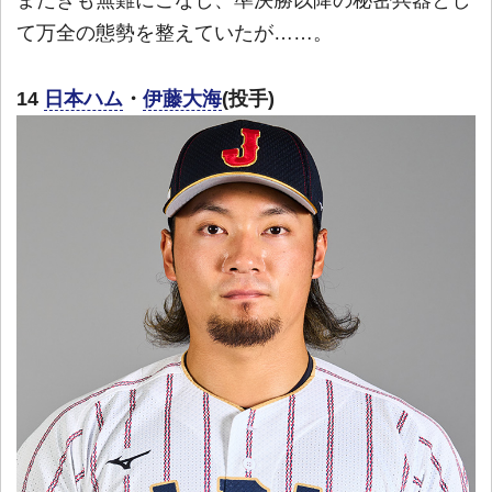
て万全の態勢を整えていたが……。
14
日本ハム
・
伊藤大海
(投手)