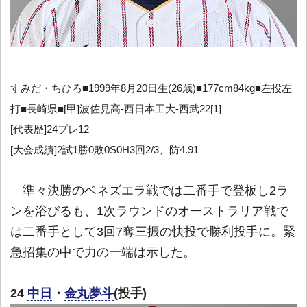
すみだ・ちひろ■1999年8月20日生(26歳)■177cm84kg■左投左
打■長崎県■[甲]波佐見高-西日本工大-西武22[1]
[代表歴]24プレ12
[大会成績]2試1勝0敗0S0H3回2/3、防4.91
準々決勝のベネズエラ戦では二番手で登板し2ラ
ンを浴びるも、1次ラウンドのオーストラリア戦で
は二番手として3回7奪三振の快投で勝利投手に。緊
急招集の中で力の一端は示した。
24
中日
・
金丸夢斗
(投手)