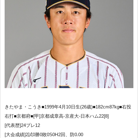
きたやま・こうき■1999年4月10日生(26歳)■182cm87kg■右投
右打■京都府■[甲]京都成章高-京産大-日本ハム22[8]
[代表歴]24プレ12
[大会成績]2試0勝0敗0S0H2回、防0.00