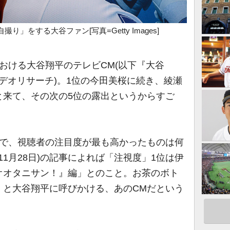
」をする大谷ファン[写真=Getty Images]
年における大谷翔平のテレビCM(以下『大谷
ビデオリサーチ)。1位の今田美桜に続き、綾瀬
と来て、その次の5位の露出というからすご
で、視聴者の注目度が最も高かったものは何
11月28日)の記事によれば「注視度」1位は伊
オオタニサン！』編」とのこと。お茶のボト
」と大谷翔平に呼びかける、あのCMだという