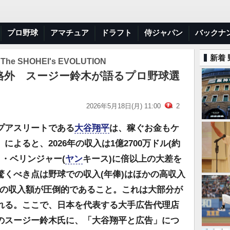
プロ野球
アマチュア
ドラフト
侍ジャパン
バックナ
新着
 SHOHEI's EVOLUTION
格外 スージー鈴木が語るプロ野球選
2026年5月18日(月) 11:00
2
プアスリートである
大谷翔平
は、稼ぐお金もケ
よると、2026年の収入は1億2700万ドル(約
ディ・ベリンジャー(
ヤン
キース)に倍以上の大差を
驚くべき点は野球での収入(年俸)はほかの高収入
での収入額が圧倒的であること。これは大部分が
れる。ここで、日本を代表する大手広告代理店
のスージー鈴木氏に、「大谷翔平と広告」につ