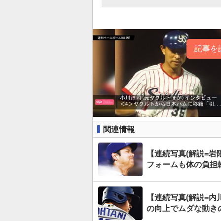
記事を
関連情報
【連続写真(解説=
フォームも体の負担
【連続写真(解説=
の向上でムダな動き