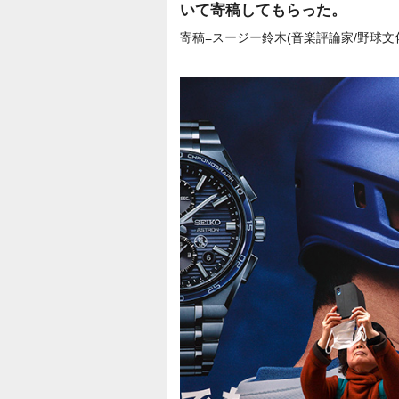
いて寄稿してもらった。
寄稿=スージー鈴木(音楽評論家/野球文