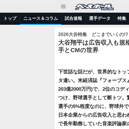
トップ
ニュース＆コラム
試合速報
選手データ
特集
2026大谷特集 どこまでいくの!? The
大谷翔平は広告収入も規
手とCMの世界
下世話な話だが、世界的なトッ
タ違い。米経済誌『フォーブス』に
203億2000万円)で、2位のコ
つけ、野球選手として断トツ。
選手の5%程度なのに、野球外
日本企業からの広告収入と思わ
で長年勤務していた音楽評論家