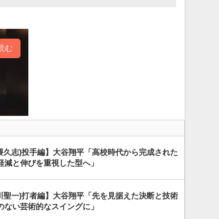
読む
岩隈久志)投手編】大谷翔平「高校時代から完成された
軽減と伸びを重視した型へ」
内川聖一)打者編】大谷翔平「先を見据えた決断と技術
のない芸術的なスイングに」