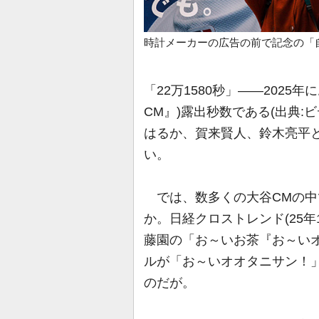
時計メーカーの広告の前で記念の「自撮り
「22万1580秒」――2025
CM』)露出秒数である(出典:
はるか、賀来賢人、鈴木亮平
い。
では、数多くの大谷CMの中
か。日経クロストレンド(25年
藤園の「お～いお茶『お～い
ルが「お～いオオタニサン！
のだが。