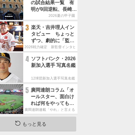
の試合結果一覧 有
明が9回逆転、長崎日
大は15得点で大勝
2026夏の甲子園
3
楽天・吉井理人イン
タビュー ちょっと
ずつ、劇的に「監督
が代わると何もかも
2026戦力確定 新監督インタビュー
が変わるというの
4
ソフトバンク・2026
は、チームにとって
新加入選手 写真名鑑
良くないことなんで
す」
12球団新加入選手写真名鑑
5
廣岡達朗コラム「オ
ールスター、面白け
れば何をやってもい
いという発想は大間
廣岡達朗連載「やれ」と言える信念
違い」
もっと見る