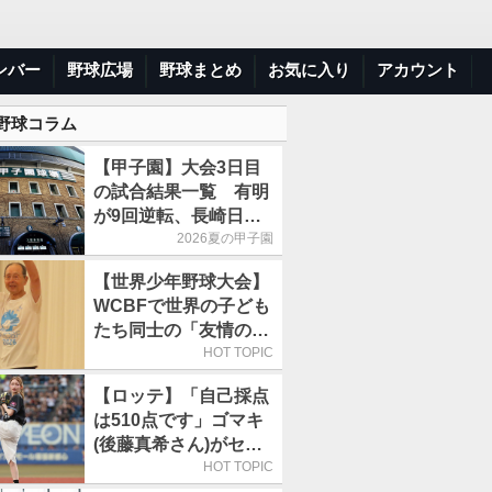
ンバー
野球広場
野球まとめ
お気に入り
アカウント
 野球コラム
【甲子園】大会3日目
の試合結果一覧 有明
が9回逆転、長崎日大
は15得点で大勝
2026夏の甲子園
【世界少年野球大会】
WCBFで世界の子ども
たち同士の「友情の
輪」が広がる理由
HOT TOPIC
【ロッテ】「自己採点
は510点です」ゴマキ
(後藤真希さん)がセレ
モニアルピッチ
HOT TOPIC