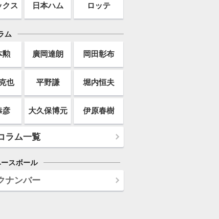
ックス
日本ハム
ロッテ
ラム
本勲
廣岡達朗
岡田彰布
克也
平野謙
堀内恒夫
恭彦
大久保博元
伊原春樹
コラム一覧
ベースボール
クナンバー