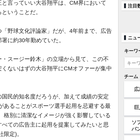
と言っていい大谷翔平は、CM界において
注目
るということだ。
つ「野球文化評論家」だが、4年前まで、広告
ニュ
署に約30年勤めていた。
キーワ
・スージー鈴木」の立場から見て、この不
安くないはずの大谷翔平にCMオファーが集中
チーム
広
国民的知名度だろうが、加えて成績の安定
動があることがスポーツ選手起用を忌避する最
巨
縁、格別に清潔なイメージが強く影響している
ソ
すべての広告主に起用を提案してみたいと思
バ
社限定)。