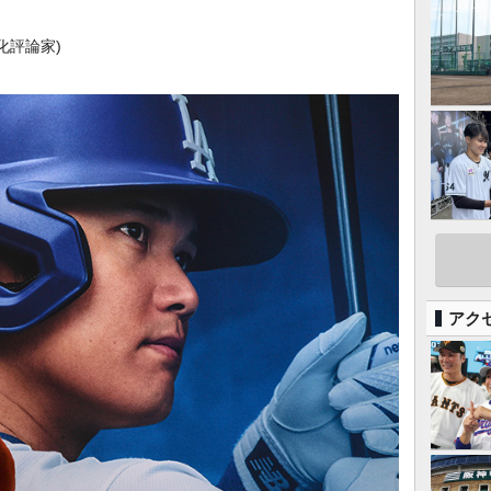
化評論家)
アク