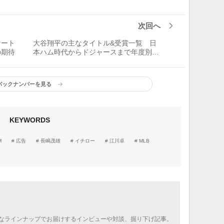
次回へ
ケート
大谷翔平の主なタイトル&受賞一覧 日
の期待
本ハム時代からドジャースまで年度別総
まとめ
バックナンバーを見る
KEYWORDS
M
広告
長嶋茂雄
イチロー
江川卓
MLB
なラインナップでお届けするインビューや対談、掘り下げ記事。