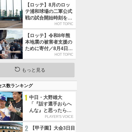
【ロッテ】8月のロッ
テ浦和球場の二軍公式
戦の試合開始時刻を午
前10時30分に変更
HOT TOPIC
【ロッテ】令和8年熊
本地震の被害者支援の
ために寄付／8月4日に
は選手たちが募金箱を
HOT TOPIC
持って球場に立つ
もっと見る
セス数ランキング
1
中日・大野雄大
「『話す選手おらへ
んな』と思ったら坂
本勇人が来た！」／
PLAYER'S VOICE
オールスター
2
【甲子園】大会3日目