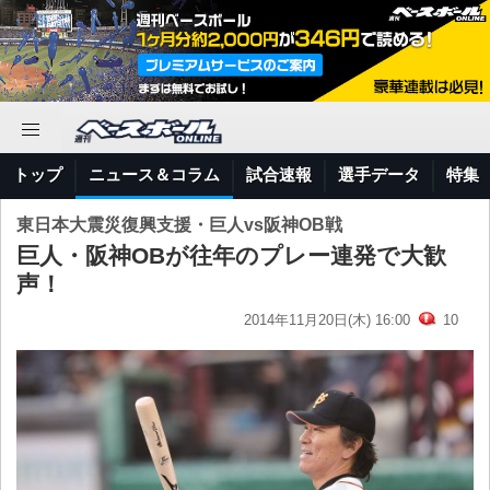
トップ
ニュース＆コラム
試合速報
選手データ
特集
東日本大震災復興支援・巨人vs阪神OB戦
巨人・阪神OBが往年のプレー連発で大歓
声！
2014年11月20日(木) 16:00
10