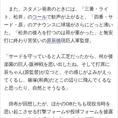
また、スタメン発表のときには、「三番・ライ
ト、松井」の
コール
で歓声が上がると、「四番・サ
ード・原」のアナウンスに球場がさらにどっと沸い
た。「松井の後ろを打つのは荷が重かった」と無安
打に終わり苦笑いの
原辰徳
現巨人軍監督。
「サードを守っていると人工芝だったから、何か後
楽園の巨人-阪神戦を思い出したね。そして打席に
辰ちゃん(原監督)が立つと、その感じがよみがえっ
てくるし、篠塚(和典)だとこの辺りに飛んでくるな
と思ったり、自然とそうなる」
掛布が回想したが、ほかのOBたちも現役当時を
思い起こさせる打撃フォームや投球フォームを披露