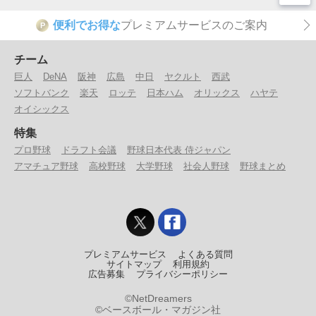
便利でお得な
プレミアムサービスのご案内
P
チーム
巨人
DeNA
阪神
広島
中日
ヤクルト
西武
ソフトバンク
楽天
ロッテ
日本ハム
オリックス
ハヤテ
オイシックス
特集
プロ野球
ドラフト会議
野球日本代表 侍ジャパン
アマチュア野球
高校野球
大学野球
社会人野球
野球まとめ
プレミアムサービス
よくある質問
サイトマップ
利用規約
広告募集
プライバシーポリシー
©NetDreamers
©ベースボール・マガジン社