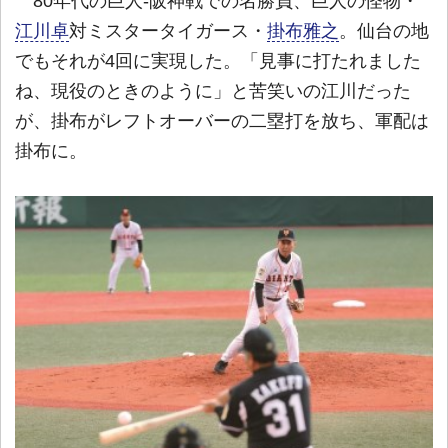
80年代の巨人-阪神戦での名勝負、巨人の怪物・
江川卓
対ミスタータイガース・
掛布雅之
。仙台の地
でもそれが4回に実現した。「見事に打たれました
ね、現役のときのように」と苦笑いの江川だった
が、掛布がレフトオーバーの二塁打を放ち、軍配は
掛布に。