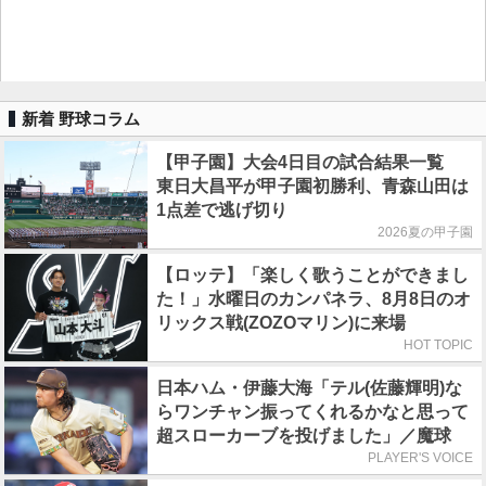
新着 野球コラム
【甲子園】大会4日目の試合結果一覧
東日大昌平が甲子園初勝利、青森山田は
1点差で逃げ切り
2026夏の甲子園
【ロッテ】「楽しく歌うことができまし
た！」水曜日のカンパネラ、8月8日のオ
リックス戦(ZOZOマリン)に来場
HOT TOPIC
日本ハム・伊藤大海「テル(佐藤輝明)な
らワンチャン振ってくれるかなと思って
超スローカーブを投げました」／魔球
PLAYER'S VOICE