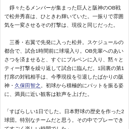
錚々たるメンバーが集まった巨人と阪神のOB戦
で松井秀喜は、ひときわ輝いていた。一振りで雰囲
気を一変させるその打撃は、現役と同じだった。
三番・右翼で先発に入った松井。スケジュールの
都合で、試合1時間前に球場入り。OB先輩へのあい
さつを済ませると、すぐにブルペンに入り、黙々と
ティー打撃を繰り返して試合に臨んだ。1回裏の第1
打席の対戦相手は、今季現役を引退したばかりの阪
神・
久保田智之
。初球から積極的にバットを振る姿
に、満員に近い観客は歓声を上げた。
「すばらしい1日でした。日本野球の歴史を作った2
球団。特別なチームだと思う。その中でプレーでき
てすごく楽しい時間でした」