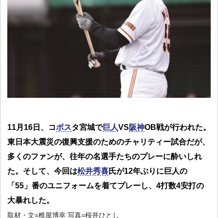
11月16日、コ
ボス
タ宮城で
巨人
VS
阪神
OB戦が行われた。
東日本大震災の復興支援のためのチャリティー試合だが、
多くのファンが、往年の名選手たちのプレーに酔いしれ
た。そして、今回は
松井秀喜
氏が12年ぶりに巨人の
「55」番のユニフォームを着てプレーし、4打数4安打の
大暴れした。
取材・文=椎屋博幸 写真=桜井ひとし