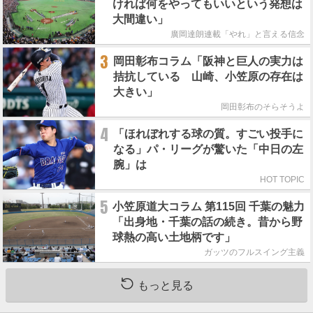
ければ何をやってもいいという発想は
大間違い」
廣岡達朗連載「やれ」と言える信念
3
岡田彰布コラム「阪神と巨人の実力は
拮抗している 山崎、小笠原の存在は
大きい」
岡田彰布のそらそうよ
4
「ほれぼれする球の質。すごい投手に
なる」パ・リーグが驚いた「中日の左
腕」は
HOT TOPIC
5
小笠原道大コラム 第115回 千葉の魅力
「出身地・千葉の話の続き。昔から野
球熱の高い土地柄です」
ガッツのフルスイング主義
もっと見る