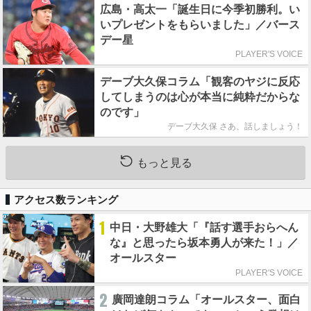
広島・高太一「誕生日に今季初勝利。い
いプレゼントをもらいました」／バース
デー星
PLAYER'S VOICE
デーブ大久保コラム「観客のヤジに反応
してしまうのは心が本当に純粋だからな
のです」
デーブ大久保 さあ、話しましょう！
もっと見る
アクセス数ランキング
1
中日・大野雄大「『話す選手おらへん
な』と思ったら坂本勇人が来た！」／
オールスター
PLAYER'S VOICE
2
廣岡達朗コラム「オールスター、面白