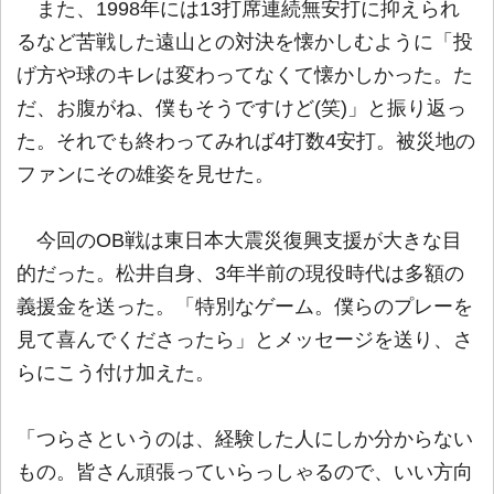
また、1998年には13打席連続無安打に抑えられ
るなど苦戦した遠山との対決を懐かしむように「投
げ方や球のキレは変わってなくて懐かしかった。た
だ、お腹がね、僕もそうですけど(笑)」と振り返っ
た。それでも終わってみれば4打数4安打。被災地の
ファンにその雄姿を見せた。
今回のOB戦は東日本大震災復興支援が大きな目
的だった。松井自身、3年半前の現役時代は多額の
義援金を送った。「特別なゲーム。僕らのプレーを
見て喜んでくださったら」とメッセージを送り、さ
らにこう付け加えた。
「つらさというのは、経験した人にしか分からない
もの。皆さん頑張っていらっしゃるので、いい方向