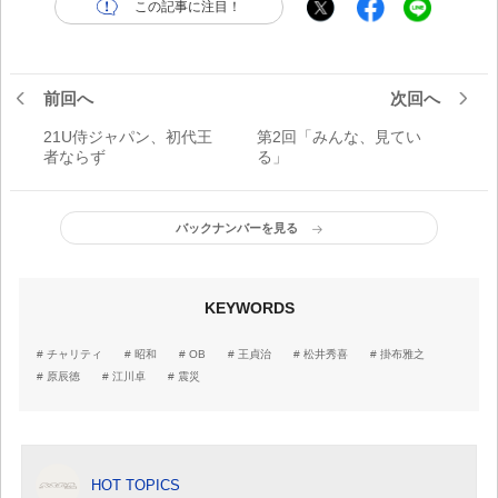
この記事に注目！
前回へ
次回へ
21U侍ジャパン、初代王
第2回「みんな、見てい
者ならず
る」
バックナンバーを見る
KEYWORDS
チャリティ
昭和
OB
王貞治
松井秀喜
掛布雅之
原辰徳
江川卓
震災
HOT TOPICS