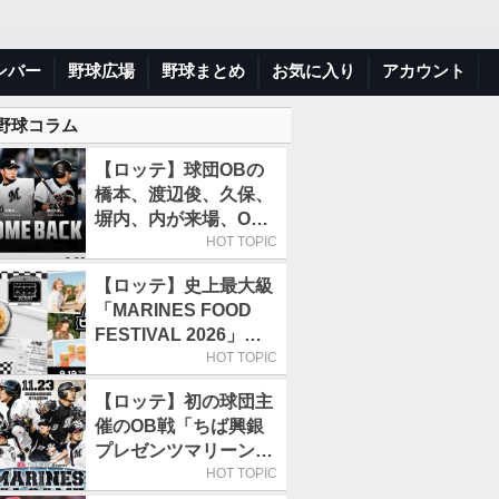
ンバー
野球広場
野球まとめ
お気に入り
アカウント
 野球コラム
【ロッテ】球団OBの
橋本、渡辺俊、久保、
塀内、内が来場、OB
解説も／9月22日開催
HOT TOPIC
の「TEAM26デー」
【ロッテ】史上最大級
「MARINES FOOD
FESTIVAL 2026」第4
弾「KOREAN
HOT TOPIC
FOOD」は9月19～22
【ロッテ】初の球団主
日／初日はビール半額
催のOB戦「ちば興銀
デー
プレゼンツマリーンズ
スペシャルゲーム
HOT TOPIC