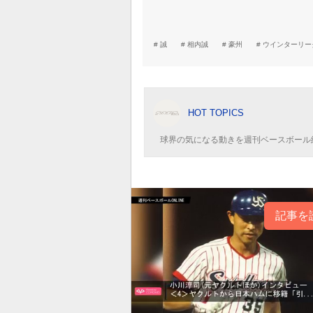
誠
相内誠
豪州
ウインターリー
HOT TOPICS
球界の気になる動きを週刊ベースボール
記事を