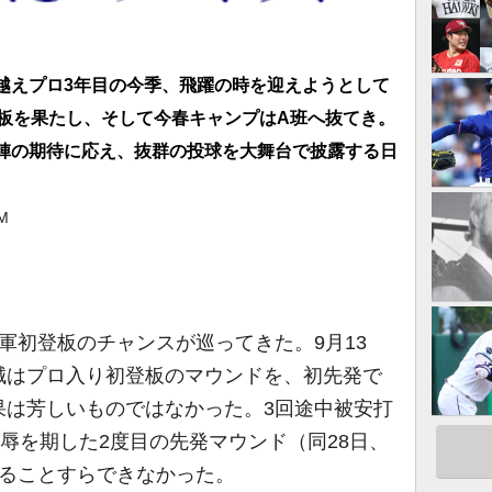
越えプロ3年目の今季、飛躍の時を迎えようとして
登板を果たし、そして今春キャンプはA班へ抜てき。
陣の期待に応え、抜群の投球を大舞台で披露する日
M
軍初登板のチャンスが巡ってきた。9月13
誠はプロ入り初登板のマウンドを、初先発で
果は芳しいものではなかった。3回途中被安打
雪辱を期した2度目の先発マウンド（同28日、
切ることすらできなかった。