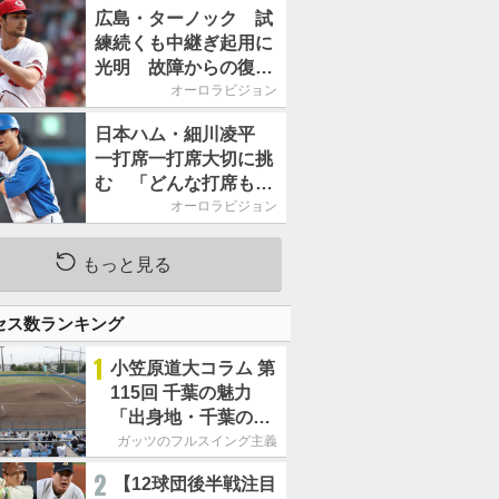
2026」、11月23日開
広島・ターノック 試
催
練続くも中継ぎ起用に
光明 故障からの復帰
期す／助っ人前半戦通
オーロラビジョン
信簿
日本ハム・細川凌平
一打席一打席大切に挑
む 「どんな打席も何
か意味のある打席にし
オーロラビジョン
たい」／後半戦に息巻
く！
もっと見る
セス数ランキング
1
小笠原道大コラム 第
115回 千葉の魅力
「出身地・千葉の話
の続き。昔から野球
ガッツのフルスイング主義
熱の高い土地柄で
2
【12球団後半戦注目
す」