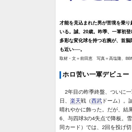
才能を見込まれた男が苦境を乗り
いる。誠、20歳。昨季、一軍初
多彩な変化球を持つ右腕が、首脳
も近い──。
取材・文＝前田恵 写真＝高塩隆、BB
ホロ苦い一軍デビュー
2年目の昨季終盤、ついに一
日、
楽天
戦（
西武
ドーム）。
晴れやかに飾った。だが、結
6、与四球3の4失点で降板。
同カード）では、2回を投げ