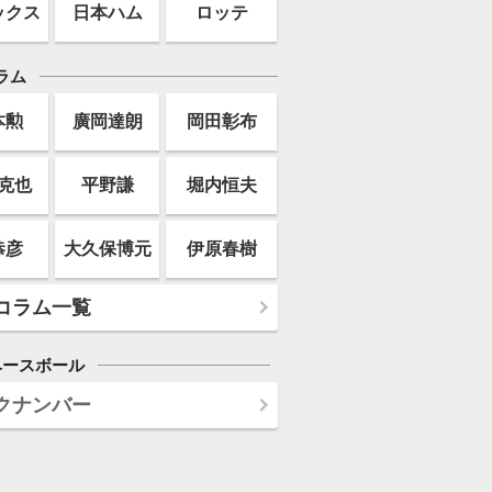
ックス
日本ハム
ロッテ
ラム
本勲
廣岡達朗
岡田彰布
克也
平野謙
堀内恒夫
恭彦
大久保博元
伊原春樹
コラム一覧
ベースボール
クナンバー