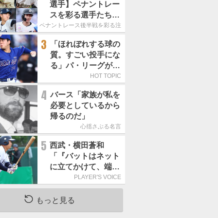
選手】ペナントレー
スを彩る選手たち
ここからが本当の勝
ペナントレース後半戦を彩る注目選手たち
負｜パ・リーグ編
3
「ほれぼれする球の
質。すごい投手にな
る」パ・リーグが驚
いた「中日の左腕」
HOT TOPIC
は
4
バース「家族が私を
必要としているから
帰るのだ」
心揺さぶる名言
5
西武・横田蒼和
「『バットはネット
に立てかけて、端に
置くんだぞ』と栗山
PLAYER'S VOICE
巧さんに教えていた
だきました」／憧れ
もっと見る
の人からの金言