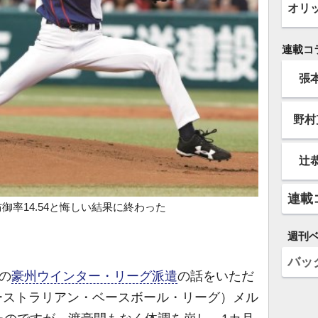
オリ
連載コ
張
野村
辻
連載
御率14.54と悔しい結果に終わった
週刊
バッ
の
豪州ウインター・リーグ派遣
の話をいただ
ーストラリアン・ベースボール・リーグ）メル