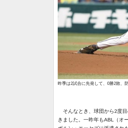
昨季は2試合に先発して、0勝2敗、防
そんなとき、球団から2度目
きました。一昨年もABL（オ