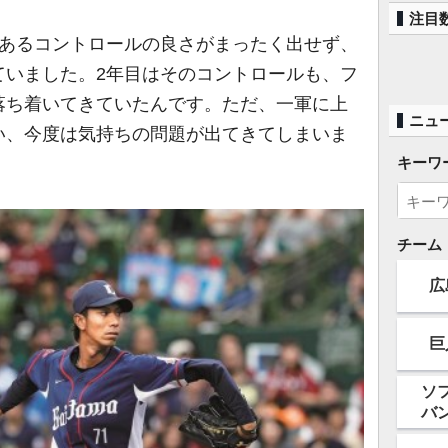
注目
あるコントロールの良さがまったく出せず、
ていました。2年目はそのコントロールも、フ
落ち着いてきていたんです。ただ、一軍に上
ニュ
い、今度は気持ちの問題が出てきてしまいま
キーワ
チーム
広
巨
ソ
バ