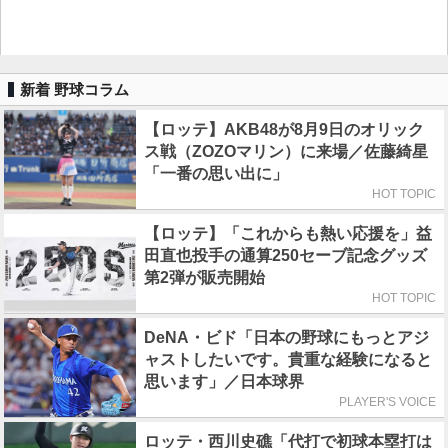
新着 野球コラム
【ロッテ】AKB48が8月9日のオリック
ス戦（ZOZOマリン）に来場／佐藤綺星
「一番の思い出に」
HOT TOPIC
【ロッテ】「これからも熱い応援を」益
田直也投手の通算250セーブ記念グッズ
第2弾が販売開始
HOT TOPIC
DeNA・ビド「日本の野球にもっとアジ
ャストしたいです。貴重な経験になると
思います」／日本球界
PLAYER'S VOICE
ロッテ・西川史礁「代打で初球本塁打は