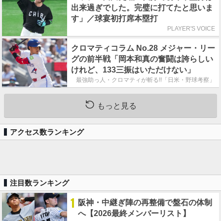
出来過ぎでした。完璧に打てたと思いま
す」／球宴初打席本塁打
PLAYER'S VOICE
クロマティコラム No.28 メジャー・リー
グの前半戦「岡本和真の奮闘は誇らしい
けれど、133三振はいただけない」
最強助っ人・クロマティが斬る!!「日米・野球考察」
もっと見る
アクセス数ランキング
注目数ランキング
1
阪神・中継ぎ陣の再整備で盤石の体制
へ【2026最終メンバーリスト】