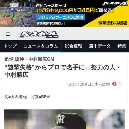
トップ
ニュース＆コラム
試合速報
選手データ
特集
追悼 阪神・中村勝広GM
“遊撃失格”からプロで名手に…努力の人・
中村勝広
2015年10月1日(木) 22:00
4
文=大内隆雄、写真=BBM