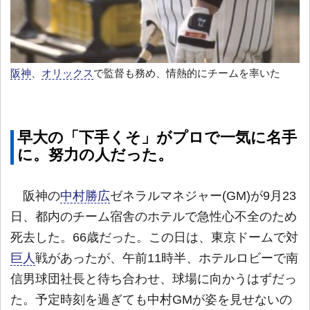
阪神
、
オリックス
で監督も務め、情熱的にチームを率いた
早大の「下手くそ」がプロで一気に名手
に。努力の人だった。
阪神の
中村勝広
ゼネラルマネジャー(GM)が9月23
日、都内のチーム宿舎のホテルで急性心不全のため
死去した。66歳だった。この日は、東京ドームで対
巨人
戦があったが、午前11時半、ホテルロビーで南
信男球団社長と待ち合わせ、球場に向かうはずだっ
た。予定時刻を過ぎても中村GMが姿を見せないの