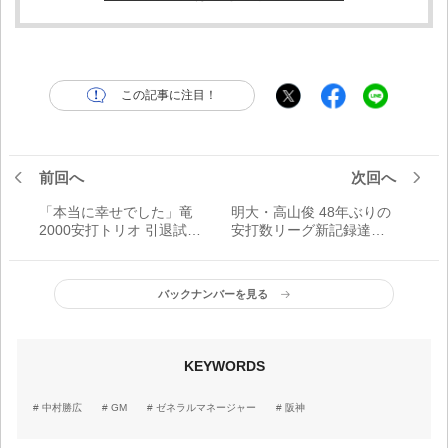
この記事に注目！
前回へ
次回へ
「本当に幸せでした」竜
明大・高山俊 48年ぶりの
2000安打トリオ 引退試合
安打数リーグ新記録達成
レポート
へ
バックナンバーを見る
KEYWORDS
中村勝広
GM
ゼネラルマネージャー
阪神