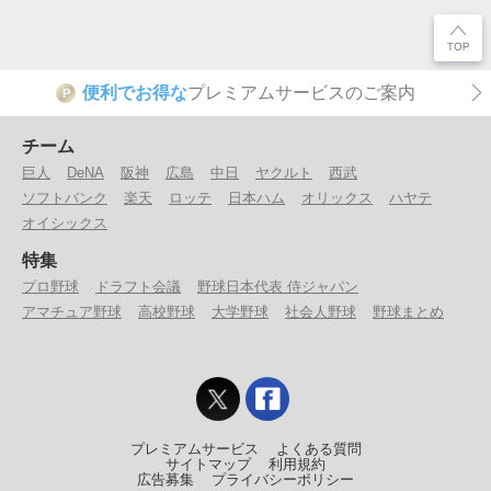
便利でお得な
プレミアムサービスのご案内
P
チーム
巨人
DeNA
阪神
広島
中日
ヤクルト
西武
ソフトバンク
楽天
ロッテ
日本ハム
オリックス
ハヤテ
オイシックス
特集
プロ野球
ドラフト会議
野球日本代表 侍ジャパン
アマチュア野球
高校野球
大学野球
社会人野球
野球まとめ
プレミアムサービス
よくある質問
サイトマップ
利用規約
広告募集
プライバシーポリシー