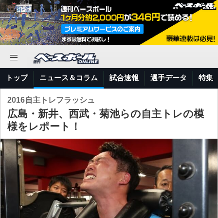
トップ
ニュース＆コラム
試合速報
選手データ
特集
2016自主トレフラッシュ
広島・新井、西武・菊池らの自主トレの模
様をレポート！