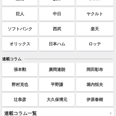
巨人
中日
ヤクルト
ソフト
バンク
西武
楽天
オリックス
日本ハム
ロッテ
連載コラム
張本勲
廣岡達朗
岡田彰布
野村克也
平野謙
堀内恒夫
辻恭彦
大久保博元
伊原春樹
連載コラム一覧