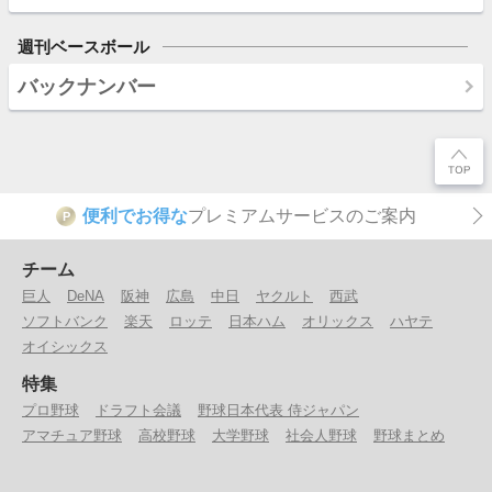
週刊ベースボール
バックナンバー
便利でお得な
プレミアムサービスのご案内
P
チーム
巨人
DeNA
阪神
広島
中日
ヤクルト
西武
ソフトバンク
楽天
ロッテ
日本ハム
オリックス
ハヤテ
オイシックス
特集
プロ野球
ドラフト会議
野球日本代表 侍ジャパン
アマチュア野球
高校野球
大学野球
社会人野球
野球まとめ