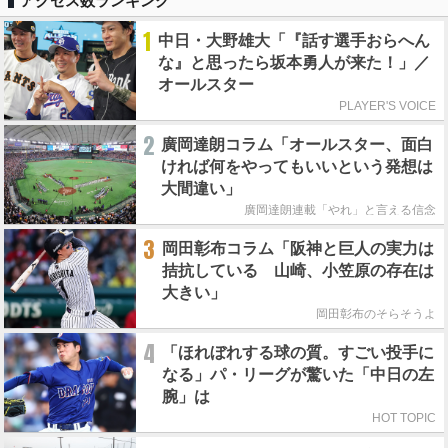
アクセス数ランキング
1
中日・大野雄大「『話す選手おらへん
な』と思ったら坂本勇人が来た！」／
オールスター
PLAYER'S VOICE
2
廣岡達朗コラム「オールスター、面白
ければ何をやってもいいという発想は
大間違い」
廣岡達朗連載「やれ」と言える信念
3
岡田彰布コラム「阪神と巨人の実力は
拮抗している 山崎、小笠原の存在は
大きい」
岡田彰布のそらそうよ
4
「ほれぼれする球の質。すごい投手に
なる」パ・リーグが驚いた「中日の左
腕」は
HOT TOPIC