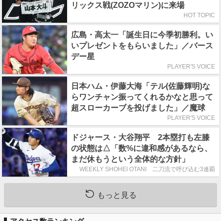
リックス戦(ZOZOマリン)に来場
HOT TOPIC
広島・高太一「誕生日に今季初勝利。い
いプレゼントをもらいました」／バース
デー星
PLAYER'S VOICE
日本ハム・伊藤大海「テル(佐藤輝明)な
らワンチャン振ってくれるかなと思って
超スローカーブを投げました」／魔球
PLAYER'S VOICE
ドジャース・大谷翔平 2本塁打も左膝
の状態は△「数%に違和感があるなら、
まだ休もうという全体的な方針」
WEEKLY SHOHEI OTANI 二刀流で呼び込む3連覇
もっと見る