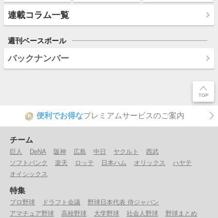
連載コラム一覧
週刊ベースボール
バックナンバー
便利でお得な
プレミアムサービスのご案内
P
チーム
巨人
DeNA
阪神
広島
中日
ヤクルト
西武
ソフトバンク
楽天
ロッテ
日本ハム
オリックス
ハヤテ
オイシックス
特集
プロ野球
ドラフト会議
野球日本代表 侍ジャパン
アマチュア野球
高校野球
大学野球
社会人野球
野球まとめ