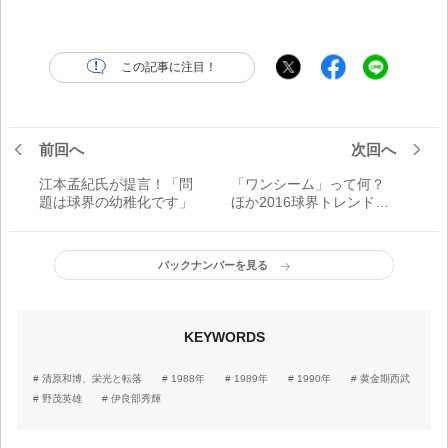
この記事に注目！
前回へ
次回へ
江本孟紀氏が提言！「問
「ワンシーム」って何？
題は球界の幼稚化です」
ほか2016球界トレンド大
予想
バックナンバーを見る
KEYWORDS
清原和博、栄光と転落
1988年
1989年
1990年
黄金期西武
野茂英雄
伊良部秀輝