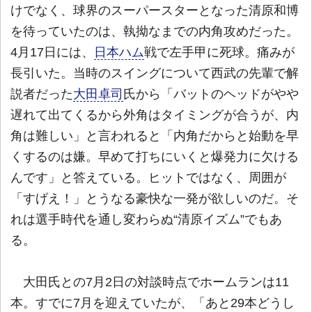
けでなく、球界のスーパースターとなった清原和博
を待っていたのは、執拗なまでの内角攻めだった。
4月17日には、
日本ハム
戦で左手甲に死球。痛みが
長引いた。当時のスイングについて西武の先輩で解
説者だった
大田卓司
氏から「バットのヘッドがやや
遅れて出てくるから外角はタイミングが合うが、内
角は難しい」と言われると「内角だからと始動を早
くするのは嫌。早めて打ちにいくと爆発力に欠ける
んです」と答えている。ヒットではなく、周囲が
「すげえ！」とうなる豪快な一発が欲しいのだ。そ
れは選手時代を通し変わらぬ“清原イズム”でもあ
る。
大田氏との7月2日の対談時点でホームランは11
本。すでに7月を迎えていたが、「あと29本どうし