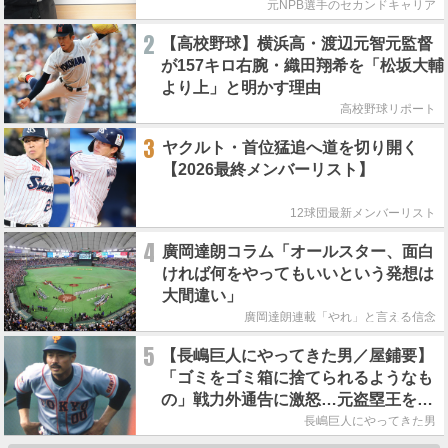
元NPB選手のセカンドキャリア
2
【高校野球】横浜高・渡辺元智元監督
が157キロ右腕・織田翔希を「松坂大輔
より上」と明かす理由
高校野球リポート
3
ヤクルト・首位猛追へ道を切り開く
【2026最終メンバーリスト】
12球団最新メンバーリスト
4
廣岡達朗コラム「オールスター、面白
ければ何をやってもいいという発想は
大間違い」
廣岡達朗連載「やれ」と言える信念
5
【長嶋巨人にやってきた男／屋鋪要】
「ゴミをゴミ箱に捨てられるようなも
の」戦力外通告に激怒…元盗塁王を救
った長嶋茂雄の一本の電話
長嶋巨人にやってきた男