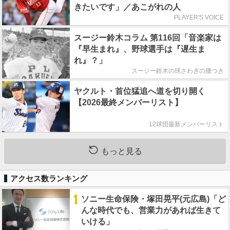
きたいです」／あこがれの人
PLAYER'S VOICE
スージー鈴木コラム 第116回「音楽家は
『早生まれ』、野球選手は『遅生ま
れ』？」
スージー鈴木の球さわぎの腰つき
ヤクルト・首位猛追へ道を切り開く
【2026最終メンバーリスト】
12球団最新メンバーリスト
もっと見る
アクセス数ランキング
1
ソニー生命保険・塚田晃平(元広島)「ど
んな時代でも、営業力があれば生きて
いける」