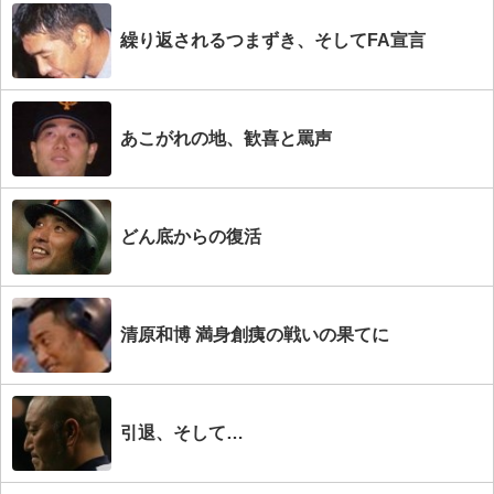
繰り返されるつまずき、そしてFA宣言
あこがれの地、歓喜と罵声
どん底からの復活
清原和博 満身創痍の戦いの果てに
引退、そして…