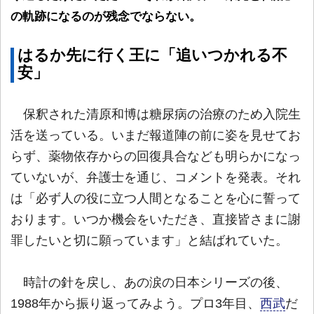
の軌跡になるのが残念でならない。
はるか先に行く王に「追いつかれる不
安」
保釈された清原和博は糖尿病の治療のため入院生
活を送っている。いまだ報道陣の前に姿を見せてお
らず、薬物依存からの回復具合なども明らかになっ
ていないが、弁護士を通じ、コメントを発表。それ
は「必ず人の役に立つ人間となることを心に誓って
おります。いつか機会をいただき、直接皆さまに謝
罪したいと切に願っています」と結ばれていた。
時計の針を戻し、あの涙の日本シリーズの後、
1988年から振り返ってみよう。プロ3年目、
西武
だ