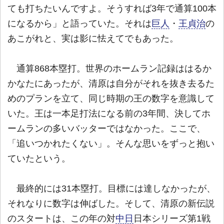
ても打ちたいんですよ。そうすれば3年で通算100本
になるから」と語っていた。それは
巨人
・
王貞治
の
あこがれと、実は影に怯えてでもあった。
通算868本塁打。世界のホームラン記録ははるか
かなたにあったが、清原は自分がそれを抜き去るた
めのプランを立て、同じ時期の王の数字を意識して
いた。王は一本足打法になる前の3年間、決してホ
ームランの多いバッターではなかった。ここで、
「追いつかれたくない」。そんな思いをずっと抱い
ていたという。
最終的には31本塁打。目標には達しなかったが、
それなりに数字は伸ばした。そして、清原の新伝説
のスタートは、この年の対
中日
日本シリーズ第1戦