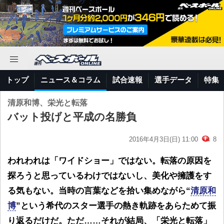
トップ
ニュース＆コラム
試合速報
選手データ
特集
清原和博、栄光と転落
バット投げと平成の名勝負
2016年4月3日(日) 11:00
8
われわれは「ワイドショー」ではない。転落の原因を
探ろうと思っているわけではないし、美化や擁護をす
る気もない。当時の言葉などを拾い集めながら“
清原和
博
”という希代のスター選手の熱き軌跡をあらためて振
り返るだけだ。ただ……それが結局、「栄光と転落」